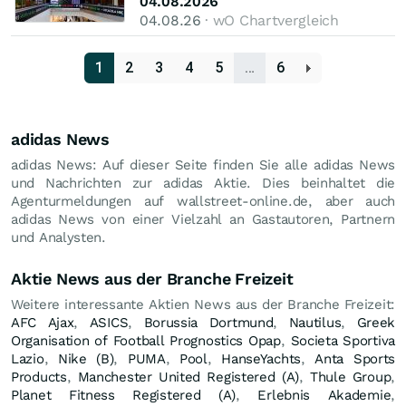
04.08.2026
04.08.26
· wO Chartvergleich
1
2
3
4
5
…
6
adidas News
adidas News: Auf dieser Seite finden Sie alle adidas News
und Nachrichten zur adidas Aktie. Dies beinhaltet die
Agenturmeldungen auf wallstreet-online.de, aber auch
adidas News von einer Vielzahl an Gastautoren, Partnern
und Analysten.
Aktie News aus der Branche Freizeit
Weitere interessante Aktien News aus der Branche Freizeit:
AFC Ajax
,
ASICS
,
Borussia Dortmund
,
Nautilus
,
Greek
Organisation of Football Prognostics Opap
,
Societa Sportiva
Lazio
,
Nike (B)
,
PUMA
,
Pool
,
HanseYachts
,
Anta Sports
Products
,
Manchester United Registered (A)
,
Thule Group
,
Planet Fitness Registered (A)
,
Erlebnis Akademie
,