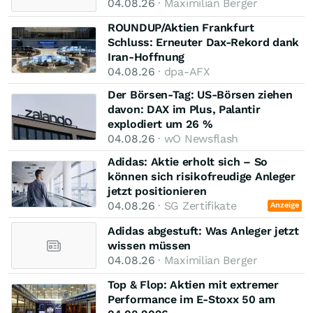
04.08.26
· Maximilian Berger
ROUNDUP/Aktien Frankfurt
Schluss: Erneuter Dax-Rekord dank
Iran-Hoffnung
04.08.26
· dpa-AFX
Der Börsen-Tag: US-Börsen ziehen
davon: DAX im Plus, Palantir
explodiert um 26 %
04.08.26
· wO Newsflash
Adidas: Aktie erholt sich – So
können sich risikofreudige Anleger
jetzt positionieren
04.08.26
· SG Zertifikate
Anzeige
Adidas abgestuft: Was Anleger jetzt
wissen müssen
04.08.26
· Maximilian Berger
Top & Flop: Aktien mit extremer
Performance im E-Stoxx 50 am