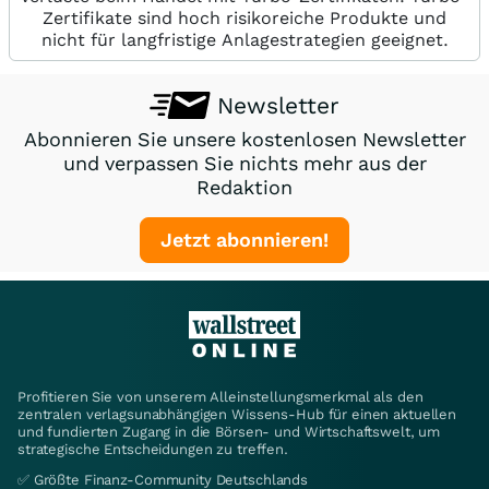
Zertifikate sind hoch risikoreiche Produkte und
nicht für langfristige Anlagestrategien geeignet.
Newsletter
Abonnieren Sie unsere kostenlosen Newsletter
und verpassen Sie nichts mehr aus der
Redaktion
Jetzt abonnieren!
Profitieren Sie von unserem Alleinstellungsmerkmal als den
zentralen verlagsunabhängigen Wissens-Hub für einen aktuellen
und fundierten Zugang in die Börsen- und Wirtschaftswelt, um
strategische Entscheidungen zu treffen.
✅ Größte Finanz-Community Deutschlands