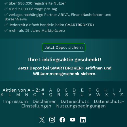
✅ über 550.000 registrierte Nutzer
✅ rund 2.000 Beiträge pro Tag
✅ verlagsunabhängige Partner ARIVA, FinanzNachrichten und
BörsenNews
✅ Jederzeit einfach handeln beim
SMARTBROKER+
✅ mehr als 25 Jahre Marktpräsenz
Jetzt Depot sichern
Ihre Lieblingsaktie geschenkt!
Jetzt Depot bei SMARTBROKER+ eröffnen und
Willkommensgeschenk sichern.
Aktien von A - Z:
#
A
B
C
D
E
F
G
H
I
J
K
L
M
N
O
P
Q
R
S
T
U
V
W
X
Y
Z
Impressum
Disclaimer
Datenschutz
Datenschutz-
Einstellungen
Nutzungsbedingungen