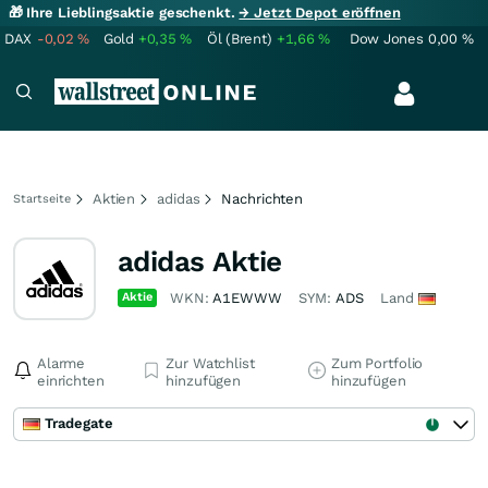
🎁 Ihre Lieblingsaktie geschenkt.
→ Jetzt Depot eröffnen
DAX
-0,02
%
Gold
+0,35
%
Öl (Brent)
+1,66
%
Dow Jones
0,00
%
Aktien
adidas
Nachrichten
Startseite
adidas Aktie
Aktie
WKN:
A1EWWW
SYM:
ADS
Land
Alarme
Zur Watchlist
Zum Portfolio
einrichten
hinzufügen
hinzufügen
Tradegate