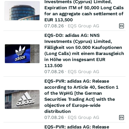
Investments (Cyprus) Limited,
Expiration ITM of 50,000 Long Calls
for an aggregate cash settlement of
EUR 113,500
07.08.26
· EQS Group AG
EQS-DD: adidas AG: NNS
Investments (Cyprus) Limited,
Fälligkeit von 50.000 Kaufoptionen
(Long Calls) mit einem Barausgleich
in Höhe von insgesamt EUR
113.500
07.08.26
· EQS Group AG
EQS-PVR: adidas AG: Release
according to Article 40, Section 1
of the WpHG [the German
Securities Trading Act] with the
objective of Europe-wide
distribution
07.08.26
· EQS Group AG
EQS-PVR: adidas AG: Release