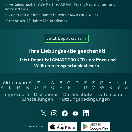
✅ verlagsunabhängige Partner ARIVA, FinanzNachrichten und
BörsenNews
✅ Jederzeit einfach handeln beim
SMARTBROKER+
✅ mehr als 25 Jahre Marktpräsenz
Jetzt Depot sichern
Ihre Lieblingsaktie geschenkt!
Jetzt Depot bei SMARTBROKER+ eröffnen und
Willkommensgeschenk sichern.
Aktien von A - Z:
#
A
B
C
D
E
F
G
H
I
J
K
L
M
N
O
P
Q
R
S
T
U
V
W
X
Y
Z
Impressum
Disclaimer
Datenschutz
Datenschutz-
Einstellungen
Nutzungsbedingungen
Unsere Apps: