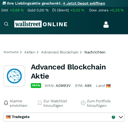
🎁 Ihre Lieblingsaktie geschenkt.
→ Jetzt Depot eröffnen
DAX
+0,69
%
Gold
0,00
%
Öl (Brent)
+0,02
%
Dow Jones
+0,25
%
Aktien
Advanced Blockchain
Nachrichten
Startseite
Advanced Blockchain
Aktie
Aktie
WKN:
A0M93V
SYM:
ABX
Land
Alarme
Zur Watchlist
Zum Portfolio
einrichten
hinzufügen
hinzufügen
Tradegate