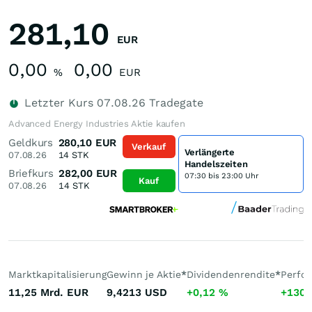
281,10
EUR
0,00
0,00
%
EUR
Letzter Kurs
07.08.26
Tradegate
Advanced Energy Industries Aktie kaufen
Geldkurs
280,10
EUR
Verkauf
Verlängerte
07.08.26
14
STK
Handelszeiten
Briefkurs
282,00
EUR
07:30 bis 23:00 Uhr
Kauf
07.08.26
14
STK
Marktkapitalisierung
Gewinn je Aktie
*
Dividendenrendite
*
Perfo
11,25 Mrd.
EUR
9,4213
USD
+0,12
%
+130