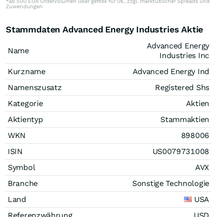
*ab 500 EUR Ordervolumen über gettex für 0€, zzgl. marktüblicher Spreads und
Zuwendungen
Stammdaten Advanced Energy Industries Aktie
Advanced Energy
Name
Industries Inc
Kurzname
Advanced Energy Ind
Namenszusatz
Registered Shs
Kategorie
Aktien
Aktientyp
Stammaktien
WKN
898006
ISIN
US0079731008
Symbol
AVX
Branche
Sonstige Technologie
Land
USA
Referenzwährung
USD