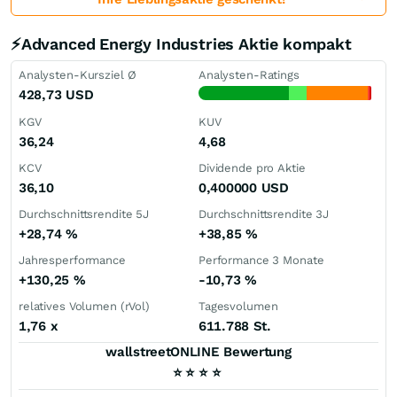
⚡Advanced Energy Industries Aktie kompakt
Analysten-Kursziel Ø
Analysten-Ratings
428,73
USD
KGV
KUV
36,24
4,68
KCV
Dividende pro Aktie
36,10
0,400000
USD
Durchschnittsrendite 5J
Durchschnittsrendite 3J
+28,74
%
+38,85
%
Jahresperformance
Performance 3 Monate
+130,25
%
-10,73
%
relatives Volumen (rVol)
Tagesvolumen
1,76
x
611.788 St.
wallstreetONLINE Bewertung
⭐
⭐
⭐
⭐