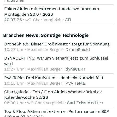
Industries
Fokus Aktien mit extremen Handelsvolumen am
Montag, den 20.07.2026
20.07.26
· wO Chartvergleich ·
ATI
Branchen News: Sonstige Technologie
DroneShield: Dieser Großinvestor sorgt für Spannung
10:27 Uhr · Maximilian Berger ·
DroneShield
DYNACERT INC: Warum Vietnam jetzt zum Schlüssel
wird
10:27 Uhr · Maximilian Berger ·
dynaCERT
PVA TePla: Drei Kaufvoten – doch ein Kursziel fällt
10:15 Uhr · Maximilian Berger ·
PVA TePla
Chartgalerie - Top / Flop Aktien Wochenrückblick
Kalenderwoche 32/26
08:00 Uhr · wO Chartvergleich ·
Carl Zeiss Meditec
Top & Flop: Aktien mit extremer Performance im S&P
500 am 07.08.2026