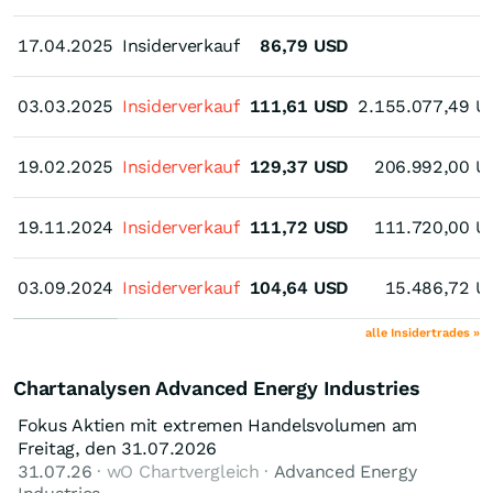
17.04.2025
17.04.2025
Insiderverkauf
86,79
USD
03.03.2025
03.03.2025
Insiderverkauf
111,61
USD
2.155.077,49
U
19.02.2025
19.02.2025
Insiderverkauf
129,37
USD
206.992,00
U
19.11.2024
19.11.2024
Insiderverkauf
111,72
USD
111.720,00
U
03.09.2024
03.09.2024
Insiderverkauf
104,64
USD
15.486,72
U
alle Insidertrades »
Chartanalysen Advanced Energy Industries
Fokus Aktien mit extremen Handelsvolumen am
Freitag, den 31.07.2026
31.07.26
· wO Chartvergleich ·
Advanced Energy