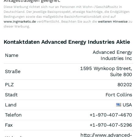
Anlagestrategien geeignet.
Diese Werbung richtet sich nur an Personen mit Wohn-/Geschäftssitz in
Deutschland. Der jeweilige Basisprospekt, etwaige Nachträge, die Endgültigen
Bedingungen sowie das maßgebliche Basisinformationsblatt sind auf
www.ingmarkets.de
veröffentlicht. Beachten Sie auch die
weiteren Hinweise
zu
dieser Werbung.
Kontaktdaten Advanced Energy Industries Aktie
Advanced Energy
Name
Industries Inc
1595 Wynkoop Street,
Straße
Suite 800
PLZ
80202
Stadt
Fort Collins
Land
USA
Telefon
+1-970-407-4670
Fax
+1-970-407-5296
http://www.advanced-