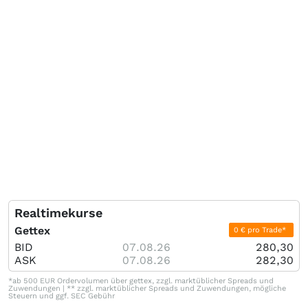
Realtimekurse
Gettex
0 € pro Trade*
BID
07.08.26
280,30
ASK
07.08.26
282,30
*ab 500 EUR Ordervolumen über gettex, zzgl. marktüblicher Spreads und
Zuwendungen | ** zzgl. marktüblicher Spreads und Zuwendungen, mögliche
Steuern und ggf. SEC Gebühr