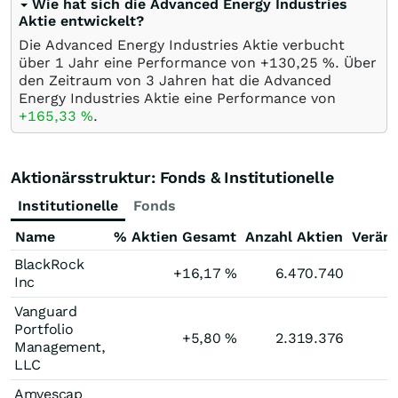
Wie hat sich die Advanced Energy Industries
Aktie entwickelt?
Die Advanced Energy Industries Aktie verbucht
über 1 Jahr eine Performance von +130,25
%
. Über
den Zeitraum von 3 Jahren hat die Advanced
Energy Industries Aktie eine Performance von
+165,33
%
.
Aktionärsstruktur: Fonds & Institutionelle
Institutionelle
Fonds
Name
% Aktien Gesamt
Anzahl Aktien
Verän
BlackRock
+16,17
%
6.470.740
Inc
Vanguard
Portfolio
+5,80
%
2.319.376
Management,
LLC
Amvescap