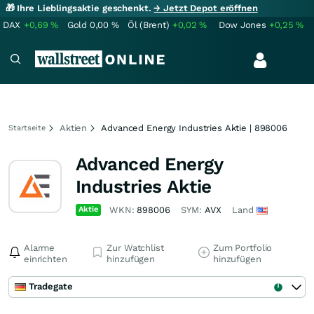
🎁 Ihre Lieblingsaktie geschenkt.
→ Jetzt Depot eröffnen
DAX
+0,69
%
Gold
0,00
%
Öl (Brent)
+0,02
%
Dow Jones
+0,25
%
Aktien
Advanced Energy Industries Aktie | 898006
Startseite
Advanced Energy
Industries Aktie
Aktie
WKN:
898006
SYM:
AVX
Land
Alarme
Zur Watchlist
Zum Portfolio
einrichten
hinzufügen
hinzufügen
Tradegate