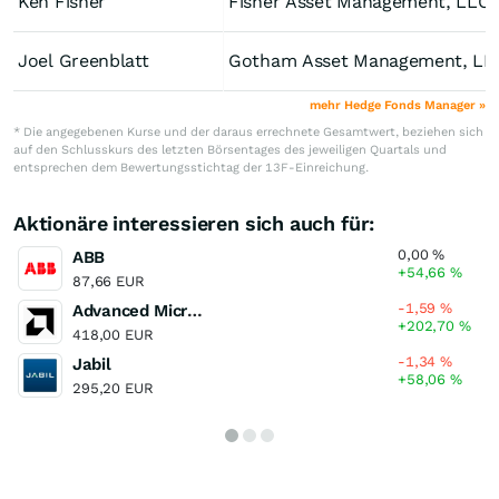
Ken Fisher
Fisher Asset Management, LLC
Joel Greenblatt
Gotham Asset Management, LL
mehr Hedge Fonds Manager »
* Die angegebenen Kurse und der daraus errechnete Gesamtwert, beziehen sich
auf den Schlusskurs des letzten Börsentages des jeweiligen Quartals und
entsprechen dem Bewertungsstichtag der 13F-Einreichung.
Aktionäre interessieren sich auch für:
0,00
%
ABB
+54,66
%
87,66 EUR
-1,59
%
Advanced Micro Devices
+202,70
%
418,00 EUR
-1,34
%
Jabil
+58,06
%
295,20 EUR