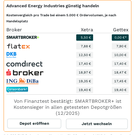
Advanced Energy Industries günstig handeln
Kostenvergleich pro Trade bei einem 5.000 € Ordervolumen, je nach
Handelsplatz
Broker
Xetra
Gettex
5,50 €
0,00 €*
7,88 €
7,90 €
12,50 €
10,00 €
17,40 €
17,40 €
18,97 €
18,47 €
19,35 €
17,45 €
19,40 €
19,40 €
Von Finanztest bestätigt: SMARTBROKER+ ist
Kostensieger in allen getesteten Depotgrößen
(12/2025)
Depot eröffnen
Jetzt wechseln