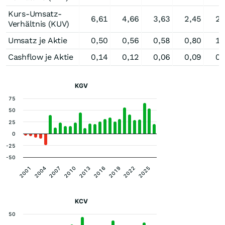
Kurs-Umsatz-
6,61
4,66
3,63
2,45
2,
Verhältnis (KUV)
Umsatz je Aktie
0,50
0,56
0,58
0,80
1,
Cashflow je Aktie
0,14
0,12
0,06
0,09
0,
KGV
75
50
25
0
-25
-50
2025
2004
2010
2016
2022
2001
2007
2013
2019
KCV
50