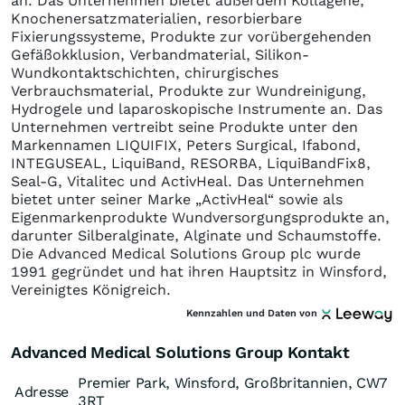
an. Das Unternehmen bietet außerdem Kollagene,
Knochenersatzmaterialien, resorbierbare
Fixierungssysteme, Produkte zur vorübergehenden
Gefäßokklusion, Verbandmaterial, Silikon-
Wundkontaktschichten, chirurgisches
Verbrauchsmaterial, Produkte zur Wundreinigung,
Hydrogele und laparoskopische Instrumente an. Das
Unternehmen vertreibt seine Produkte unter den
Markennamen LIQUIFIX, Peters Surgical, Ifabond,
INTEGUSEAL, LiquiBand, RESORBA, LiquiBandFix8,
Seal-G, Vitalitec und ActivHeal. Das Unternehmen
bietet unter seiner Marke „ActivHeal“ sowie als
Eigenmarkenprodukte Wundversorgungsprodukte an,
darunter Silberalginate, Alginate und Schaumstoffe.
Die Advanced Medical Solutions Group plc wurde
1991 gegründet und hat ihren Hauptsitz in Winsford,
Vereinigtes Königreich.
Kennzahlen und Daten von
Advanced Medical Solutions Group Kontakt
Premier Park, Winsford, Großbritannien, CW7
Adresse
3RT