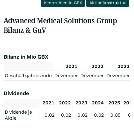
Kennzahlen in GBX
Aktionärsstruktur
Advanced Medical Solutions Group
Bilanz & GuV
Bilanz in Mio GBX
2021
2022
2023
Geschäftsjahresende
Dezember
Dezember
Dezember
Dividende
2021
2022
2023
2024
2025
202
Dividende je
0,02
0,02
0,02
0,02
0,05
0,
Aktie