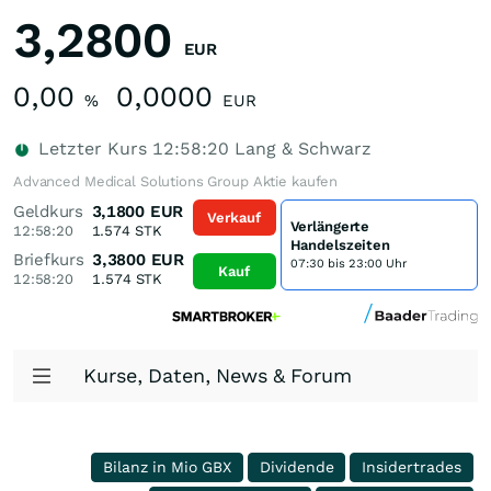
3,2800
EUR
0,00
0,0000
%
EUR
Letzter Kurs
12:58:20
Lang & Schwarz
Advanced Medical Solutions Group Aktie kaufen
Geldkurs
3,1800
EUR
Verkauf
Verlängerte
12:58:20
1.574
STK
Handelszeiten
Briefkurs
3,3800
EUR
07:30 bis 23:00 Uhr
Kauf
12:58:20
1.574
STK
Kurse, Daten, News & Forum
Bilanz in Mio GBX
Dividende
Insidertrades