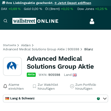
🎁 Ihre Lieblingsaktie geschenkt.
→ Jetzt Depot eröffnen
DAX
+0,69
%
Gold
0,00
%
Öl (Brent)
+0,02
%
Dow Jones
+0,25
%
Aktien
Startseite
Advanced Medical Solutions Group Aktie | 905598
Bilanz
Advanced Medical
Solutions Group Aktie
Aktie
WKN:
905598
Land
Alarme
Zur Watchlist
Zum Portfolio
einrichten
hinzufügen
hinzufügen
Lang & Schwarz