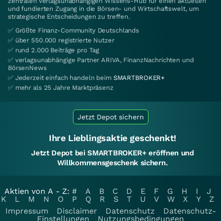
zentralen verlagsunabhängigen Wissens-Hub für einen aktuellen
und fundierten Zugang in die Börsen- und Wirtschaftswelt, um
strategische Entscheidungen zu treffen.
✅ Größte Finanz-Community Deutschlands
✅ über 550.000 registrierte Nutzer
✅ rund 2.000 Beiträge pro Tag
✅ verlagsunabhängige Partner ARIVA, FinanzNachrichten und
BörsenNews
✅ Jederzeit einfach handeln beim
SMARTBROKER+
✅ mehr als 25 Jahre Marktpräsenz
Jetzt Depot sichern
Ihre Lieblingsaktie geschenkt!
Jetzt Depot bei SMARTBROKER+ eröffnen und
Willkommensgeschenk sichern.
Aktien von A - Z:
#
A
B
C
D
E
F
G
H
I
J
K
L
M
N
O
P
Q
R
S
T
U
V
W
X
Y
Z
Impressum
Disclaimer
Datenschutz
Datenschutz-
Einstellungen
Nutzungsbedingungen