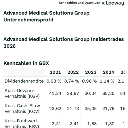
Kennzahlen und Daten von
Advanced Medical Solutions Group
Unternehmensprofil
Advanced Medical Solutions Group Insidertrades
2026
Kennzahlen in GBX
2021
2022
2023
2024
20
Dividendenrendite
0,63 %
0,74 %
0,96 %
1,14 %
2,19
Kurs-Gewinn-
41,34
28,97
30,04
65,25
54,
Verhältnis (KGV)
Kurs-Cash-Flow-
23,62
21,73
35,05
21,75
16,
Verhältnis (KCV)
Kurs-Buchwert-
3,41
2,41
1,88
1,80
1,
Verhältnis (KBV)