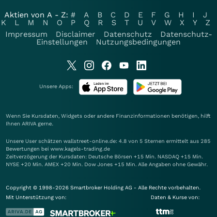
Aktien von A - Z:
#
A
B
C
D
E
F
G
H
I
J
K
L
M
N
O
P
Q
R
S
T
U
V
W
X
Y
Z
Impressum
Disclaimer
Datenschutz
Datenschutz-
Einstellungen
Nutzungsbedingungen
Unsere Apps:
Wenn Sie Kursdaten, Widgets oder andere Finanzinformationen benötigen, hilft
Ihnen
ARIVA
gerne.
Unsere User schätzen wallstreet-online.de: 4.8 von 5 Sternen ermittelt aus 285
Bewertungen bei www.kagels-trading.de
Zeitverzögerung der Kursdaten: Deutsche Börsen +15 Min. NASDAQ +15 Min.
NYSE +20 Min. AMEX +20 Min. Dow Jones +15 Min. Alle Angaben ohne Gewähr.
Copyright © 1998-2026 Smartbroker Holding AG - Alle Rechte vorbehalten.
Mit Unterstützung von:
Daten & Kurse von: