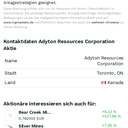
Anlagestrategien geeignet.
Diese Werbung richtet sich nur an Personen mit Wohn-/Geschäftssitz in
Deutschland. Der jeweilige Basisprospekt, etwaige Nachträge, die Endgültigen
Bedingungen sowie das maßgebliche Basisinformationsblatt sind auf
www.ingmarkets.de
veröffentlicht. Beachten Sie auch die
weiteren Hinweise
zu
dieser Werbung.
Kontaktdaten Adyton Resources Corporation
Aktie
Adyton Resources
Name
Corporation
Stadt
Toronto, ON
Land
Kanada
Aktionäre interessieren sich auch für:
+6,13
%
Bear Creek Mining
+537,66
%
0,762000 EUR
+7,05
%
Silver Mines