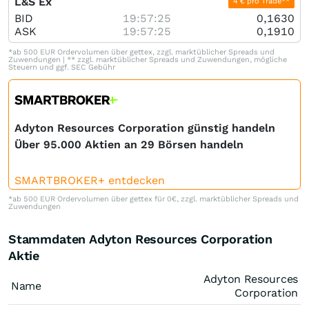
L&S Ex
4 € pro Trade**
BID
19:57:25
0,1630
ASK
19:57:25
0,1910
*ab 500 EUR Ordervolumen über gettex, zzgl. marktüblicher Spreads und
Zuwendungen | ** zzgl. marktüblicher Spreads und Zuwendungen, mögliche
Steuern und ggf. SEC Gebühr
Adyton Resources Corporation günstig handeln
Über 95.000 Aktien an 29 Börsen handeln
SMARTBROKER+ entdecken
*ab 500 EUR Ordervolumen über gettex für 0€, zzgl. marktüblicher Spreads und
Zuwendungen
Stammdaten Adyton Resources Corporation
Aktie
Adyton Resources
Name
Corporation