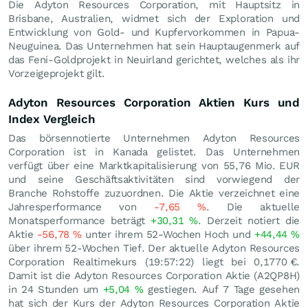
Die Adyton Resources Corporation, mit Hauptsitz in
Brisbane, Australien, widmet sich der Exploration und
Entwicklung von Gold- und Kupfervorkommen in Papua-
Neuguinea. Das Unternehmen hat sein Hauptaugenmerk auf
das Feni-Goldprojekt in Neuirland gerichtet, welches als ihr
Vorzeigeprojekt gilt.
Adyton Resources Corporation Aktien Kurs und
Index Vergleich
Das börsennotierte Unternehmen Adyton Resources
Corporation ist in Kanada gelistet. Das Unternehmen
verfügt über eine Marktkapitalisierung von 55,76 Mio.
EUR
und seine Geschäftsaktivitäten sind vorwiegend der
Branche Rohstoffe zuzuordnen. Die Aktie verzeichnet eine
Jahresperformance von
-7,65
%
. Die aktuelle
Monatsperformance beträgt
+30,31
%
. Derzeit notiert die
Aktie
-56,78
%
unter ihrem 52-Wochen Hoch und
+44,44
%
über ihrem 52-Wochen Tief. Der aktuelle Adyton Resources
Corporation Realtimekurs (19:57:22) liegt bei 0,1770
€
.
Damit ist die Adyton Resources Corporation Aktie (A2QP8H)
in 24 Stunden um
+5,04
%
gestiegen. Auf 7 Tage gesehen
hat sich der Kurs der Adyton Resources Corporation Aktie