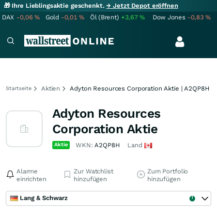
🎁 Ihre Lieblingsaktie geschenkt.
→ Jetzt Depot eröffnen
DAX
-0,06
%
Gold
-0,01
%
Öl (Brent)
+3,67
%
Dow Jones
-0,83
%
Aktien
Adyton Resources Corporation Aktie | A2QP8H
Startseite
Adyton Resources
Corporation Aktie
Aktie
WKN:
A2QP8H
Land
Alarme
Zur Watchlist
Zum Portfolio
einrichten
hinzufügen
hinzufügen
Lang & Schwarz