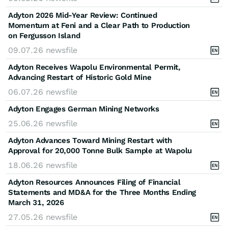
Adyton 2026 Mid-Year Review: Continued
Momentum at Feni and a Clear Path to Production
on Fergusson Island
09.07.26
newsfile
Adyton Receives Wapolu Environmental Permit,
Advancing Restart of Historic Gold Mine
06.07.26
newsfile
Adyton Engages German Mining Networks
25.06.26
newsfile
Adyton Advances Toward Mining Restart with
Approval for 20,000 Tonne Bulk Sample at Wapolu
18.06.26
newsfile
Adyton Resources Announces Filing of Financial
Statements and MD&A for the Three Months Ending
March 31, 2026
27.05.26
newsfile