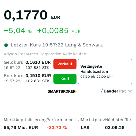
0,1770
EUR
+5,04
+0,0085
%
EUR
Letzter Kurs
19:57:22
Lang & Schwarz
Adyton Resources Corporation Aktie kaufen
Geldkurs
0,1630
EUR
Verkauf
Verlängerte
19:57:22
102.881
STK
Handelszeiten
Briefkurs
0,1910
EUR
07:30 bis 23:00 Uhr
Kauf
19:57:22
102.881
STK
Marktkapitalisierung
Performance 1 J
Martktplatz
Nächster Term
55,76 Mio.
EUR
-33,73
%
LAS
03.09.26