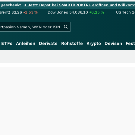
ie geschenkt.
→ Jetzt Depot bei SMARTBROKER+ eröffnen und Willkom
Brent)
82,26
-1,53
%
Dow Jones
54.036,10
+0,25
%
US Tech 1
ETFs
Anleihen
Derivate
Rohstoffe
Krypto
Devisen
Fest