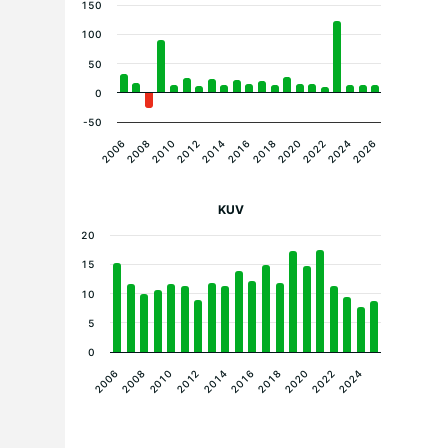
150
100
50
0
-50
2006
2020
2008
2022
2010
2024
2012
2026
2014
2016
2018
KUV
20
15
10
5
0
2014
2024
2010
2020
2006
2016
2012
2022
2008
2018