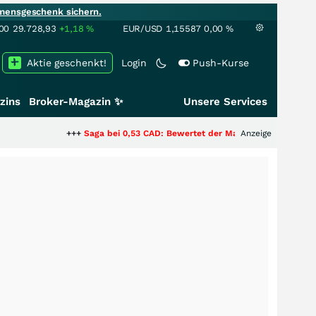
mensgeschenk sichern.
00
29.728,93
+1,18
%
EUR/USD
1,15587
0,00
%
Aktie geschenkt!
Login
Push-Kurse
zins
Broker-Magazin ✨
Unsere Services
+++
Saga bei 0,53 CAD: Bewertet der Markt noch immer nur die Hälf
Anzeige