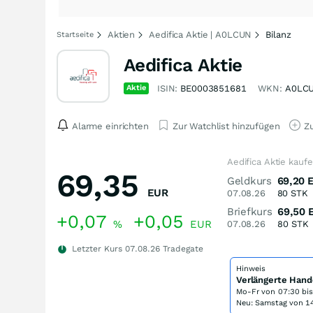
Aktien
Aedifica Aktie | A0LCUN
Bilanz
Startseite
Aedifica Aktie
Aktie
ISIN:
BE0003851681
WKN:
A0LC
Alarme einrichten
Zur Watchlist hinzufügen
Zu
Aedifica Aktie kauf
69,35
Geldkurs
69,20
EUR
07.08.26
80
STK
Briefkurs
69,50
+0,07
+0,05
%
EUR
07.08.26
80
STK
Letzter Kurs
07.08.26
Tradegate
Hinweis
Verlängerte Hand
Mo-Fr von
07:30 bi
Neu: Samstag von 14