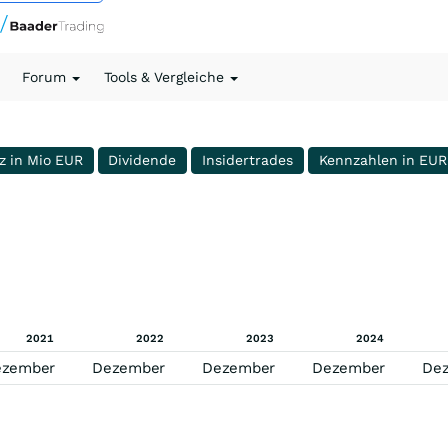
Forum
Tools & Vergleiche
z in Mio EUR
Dividende
Insidertrades
Kennzahlen in EUR
2021
2022
2023
2024
ezember
Dezember
Dezember
Dezember
De