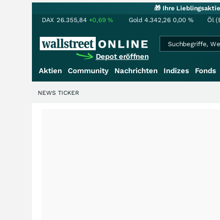
🎁 Ihre Lieblingsakt
DAX
26.355,84
+0,69
%
Gold
4.342,26
0,00
%
Öl (
Depot eröffnen
Aktien
Community
Nachrichten
Indizes
Fonds
NEWS TICKER