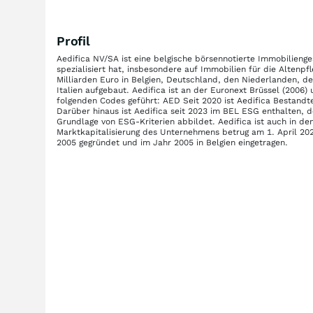
Profil
Aedifica NV/SA ist eine belgische börsennotierte Immobilienge
spezialisiert hat, insbesondere auf Immobilien für die Altenpf
Milliarden Euro in Belgien, Deutschland, den Niederlanden, de
Italien aufgebaut. Aedifica ist an der Euronext Brüssel (2006
folgenden Codes geführt: AED Seit 2020 ist Aedifica Bestandte
Darüber hinaus ist Aedifica seit 2023 im BEL ESG enthalten,
Grundlage von ESG-Kriterien abbildet. Aedifica ist auch in d
Marktkapitalisierung des Unternehmens betrug am 1. April 20
2005 gegründet und im Jahr 2005 in Belgien eingetragen.