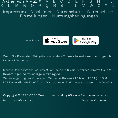
Aktien von A - Z:
#
A
B
C
D
E
F
G
H
I
J
K
L
M
N
O
P
Q
R
S
T
U
V
W
X
Y
Z
Impressum
Disclaimer
Datenschutz
Datenschutz-
Einstellungen
Nutzungsbedingungen
Unsere Apps:
Wenn Sie Kursdaten, Widgets oder andere Finanzinformationen benötigen, hilft
Ihnen
ARIVA
gerne.
Unsere User schätzen wallstreet-online.de: 4.8 von 5 Sternen ermittelt aus 285
Bewertungen bei www.kagels-trading.de
Zeitverzögerung der Kursdaten: Deutsche Börsen +15 Min. NASDAQ +15 Min.
NYSE +20 Min. AMEX +20 Min. Dow Jones +15 Min. Alle Angaben ohne Gewähr.
Copyright © 1998-2026 Smartbroker Holding AG - Alle Rechte vorbehalten.
Mit Unterstützung von:
Daten & Kurse von: