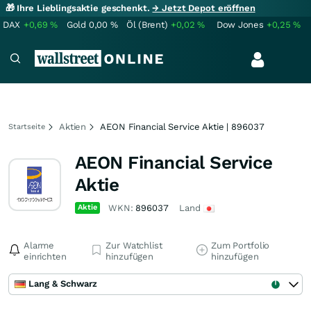
🎁 Ihre Lieblingsaktie geschenkt.
→ Jetzt Depot eröffnen
DAX
+0,69
%
Gold
0,00
%
Öl (Brent)
+0,02
%
Dow Jones
+0,25
%
Aktien
AEON Financial Service Aktie | 896037
Startseite
AEON Financial Service
Aktie
Aktie
WKN:
896037
Land
Alarme
Zur Watchlist
Zum Portfolio
einrichten
hinzufügen
hinzufügen
Lang & Schwarz