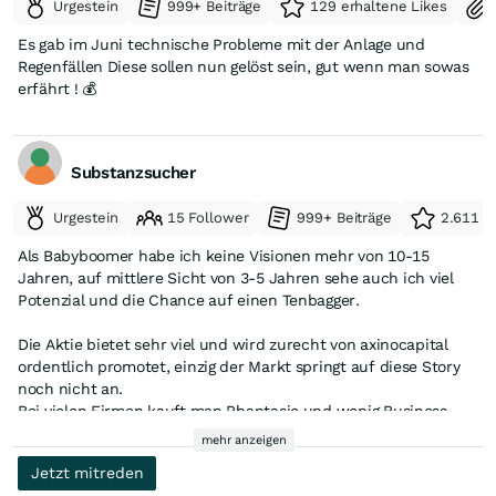
Urgestein
999+ Beiträge
129 erhaltene Likes
Es gab im Juni technische Probleme mit der Anlage und
Regenfällen Diese sollen nun gelöst sein, gut wenn man sowas
erfährt ! 💰
Substanzsucher
Urgestein
15 Follower
999+ Beiträge
2.611 e
Als Babyboomer habe ich keine Visionen mehr von 10-15
Jahren, auf mittlere Sicht von 3-5 Jahren sehe auch ich viel
Potenzial und die Chance auf einen Tenbagger.
Die Aktie bietet sehr viel und wird zurecht von axinocapital
ordentlich promotet, einzig der Markt springt auf diese Story
noch nicht an.
Bei vielen Firmen kauft man Phantasie und wenig Business,
hier bekommt man beides.
mehr anzeigen
Jetzt mitreden