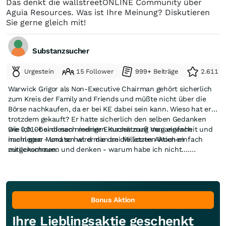
Das denkt die wallstreetONLINE Community über
Aguia Resources. Was ist Ihre Meinung? Diskutieren
Sie gerne gleich mit!
Substanzsucher
Urgestein
15 Follower
999+ Beiträge
2.611 e
Warwick Grigor als Non-Executive Chairman gehört sicherlich
zum Kreis der Family and Friends und müßte nicht über die
Börse nachkaufen, da er bei KE dabei sein kann. Wieso hat er
trotzdem gekauft? Er hatte sicherlich den selben Gedanken
wie ich - bei diesen niedrigen Kursen muß man einfach
Die 0,010€ sind nach meiner Einschätzung Vergangenheit und
nachlegen - und so hat er die drei Millionen Aktien einfach
in ein paar Monaten wird man an die letzten Wochen
mitgenommen.
zurückschauen und denken - warum habe ich nicht…….
Bonus Aktion
Ihre Lieblingsaktie geschenkt