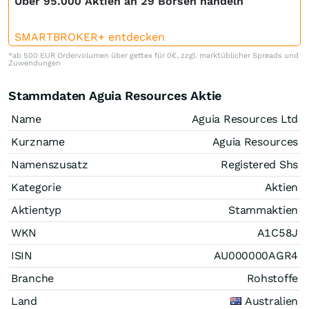
Über 95.000 Aktien an 29 Börsen handeln
SMARTBROKER+ entdecken
*ab 500 EUR Ordervolumen über gettex für 0€, zzgl. marktüblicher Spreads und
Zuwendungen
Stammdaten Aguia Resources Aktie
Name
Aguia Resources Ltd
Kurzname
Aguia Resources
Namenszusatz
Registered Shs
Kategorie
Aktien
Aktientyp
Stammaktien
WKN
A1C58J
ISIN
AU000000AGR4
Branche
Rohstoffe
Land
Australien