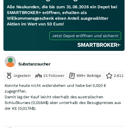
Alle Neukunden, die bis zum 31.08.2026 ein Depot bei
SMARTBROKER+ eröffnen, erhalten als
Willkommensgeschenk einen Anteil ausgewählter
Aktien im Wert von 50 Euro!
Jetzt Depot eröffnen und sichern!
Substanzsucher
Urgestein
15 Follower
999+ Beiträge
2.611 e
Konnte heute nicht widerstehen und habe bei 0,010 €
zugegriffen.
Damit lag der Kauf leicht oberhalb des australischen
Schlußkurses (0,016A$) aber unterhalb des Bezugspreises aus
der KE (0,017A$).