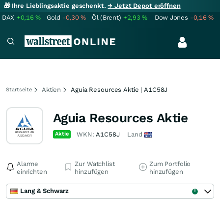
🎁 Ihre Lieblingsaktie geschenkt.
→ Jetzt Depot eröffnen
DAX
+0,16
%
Gold
-0,30
%
Öl (Brent)
+2,93
%
Dow Jones
-0,16
%
Aktien
Aguia Resources Aktie | A1C58J
Startseite
Aguia Resources Aktie
Aktie
WKN:
A1C58J
Land
Alarme
Zur Watchlist
Zum Portfolio
einrichten
hinzufügen
hinzufügen
Lang & Schwarz