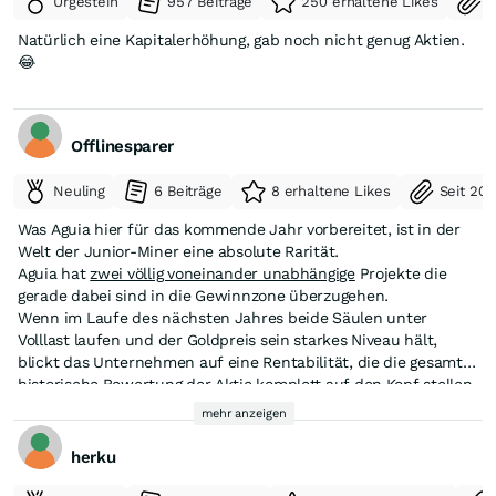
Urgestein
957 Beiträge
250 erhaltene Likes
S
wilde Spekulationen entstehen, bevor die genauen
Bedingungen der Kapitalerhöhung offiziell veröffentlicht
Natürlich eine Kapitalerhöhung, gab noch nicht genug Aktien.
werden.
😂
Umfang: Die Aussetzung betrifft sowohl die Stammaktien
(ASX-Code: AGR) als auch die börsennotierten Optionen (ASX-
Code: AGRO).
Dauer: Der Handelsstopp ist temporär angedacht. Er soll
Offlinesparer
maximal bis zur offiziellen Veröffentlichung der Details zur
Kapitalbeschaffung dauern oder spätestens mit dem regulären
Neuling
6 Beiträge
8 erhaltene Likes
Seit 20
Handelsbeginn am Mittwoch, den 22. Juli 2026, enden.
Für dich als Anleger bedeutet das: Sobald Aguia Resources die
Was Aguia hier für das kommende Jahr vorbereitet, ist in der
Katze aus dem Sack lässt und die genauen Pläne zur neuen
Welt der Junior-Miner eine absolute Rarität.
Finanzierung vorlegt, wird der Handel ganz normal wieder
Aguia hat
zwei völlig voneinander unabhängige
Projekte die
aufgenommen.
gerade dabei sind in die Gewinnzone überzugehen.
Wenn im Laufe des nächsten Jahres beide Säulen unter
Volllast laufen und der Goldpreis sein starkes Niveau hält,
blickt das Unternehmen auf eine Rentabilität, die die gesamte
historische Bewertung der Aktie komplett auf den Kopf stellen
wird.
mehr anzeigen
herku