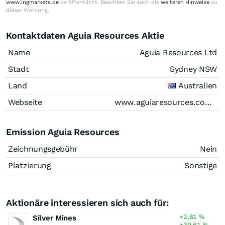
www.ingmarkets.de
veröffentlicht. Beachten Sie auch die
weiteren Hinweise
zu
dieser Werbung.
Kontaktdaten Aguia Resources Aktie
Name
Aguia Resources Ltd
Stadt
Sydney NSW
Land
Australien
Webseite
www.aguiaresources.com.au
Emission Aguia Resources
Zeichnungsgebühr
Nein
Platzierung
Sonstige
Aktionäre interessieren sich auch für:
+2,61
%
Silver Mines
+30,61
%