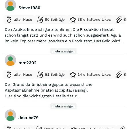
Steve1980
alter Hase
90 Beiträge
38 erhaltene Likes
Se
Den Artikel finde ich ganz schlimm. Die Produktion findet
schon längst statt und es wird auch schon ausgeliefert. Aguia
ist kein Explorer mehr, sondern ein Produzent. Das Geld wird
natürlich für die Löhne, Miete usw. gebraucht, bis die
mehr anzeigen
Einnahmen regelmäßig fließen. Es ist aber auch ein
Saisongeschäft und wird hauptsächlich in den Monaten wo
mm2302
der Dünger gebraucht wird große Einnahmen generieren.
Exploriert soll zudem in Mato Grande und Passo Feio, was auch
alter Hase
51 Beiträge
14 erhaltene Likes
Se
Aguia gehört und die Resourcen massiv erhöhen soll. Die
produzierende Anlage kann in drei Schichten jetzt schon über
Der Grund dafür ist eine geplante wesentliche
200.000 Tonnen pro Jahr verarbeiten und soll noch erweitert
Kapitalmaßnahme (material capital raising).
werden. Bis jetzt liegen die Resourcen bei circa 105 Millionen
Hier sind die wichtigsten Details dazu:
Tonnen was über 100 Jahre Produktion bedeutet.
Zweck der Aussetzung: Das Unternehmen hat den
mehr anzeigen
Handelsstopp an der australischen Heimatbörse (ASX) selbst
beantragt. Dies ist ein völlig normaler, regulatorischer Schritt,
Jakuba79
um einen fairen und geordneten Markt zu gewährleisten. So
wird verhindert, dass Insiderwissen ausgenutzt wird oder