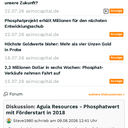
unsere Zukunft?
22.07.26
axinocapital.de
Anzeige
Phosphatprojekt erhält Millionen für den nächsten
Entwicklungsschub
22.07.26
axinocapital.de
Anzeige
Höchste Goldwerte bisher: Mehr als vier Unzen Gold
in Probe
18.07.26
axinocapital.de
Anzeige
2,3 Millionen Dollar in sechs Wochen: Phosphat-
Verkäufe nehmen Fahrt auf
15.07.26
axinocapital.de
Anzeige
Forum
weitere Diskussionen »
Diskussion:
Aguia Resources - Phosphatwert
mit Förderstart in 2018
Steve1980 schrieb am 09.08.2026 12:41 Uhr