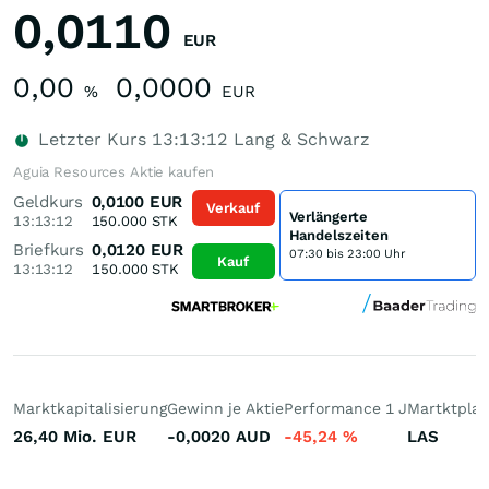
0,0110
EUR
0,00
0,0000
%
EUR
Letzter Kurs
13:13:12
Lang & Schwarz
Aguia Resources Aktie kaufen
Geldkurs
0,0100
EUR
Verkauf
Verlängerte
13:13:12
150.000
STK
Handelszeiten
Briefkurs
0,0120
EUR
07:30 bis 23:00 Uhr
Kauf
13:13:12
150.000
STK
Marktkapitalisierung
Gewinn je Aktie
Performance 1 J
Martktplat
26,40 Mio.
EUR
-0,0020
AUD
-45,24
%
LAS