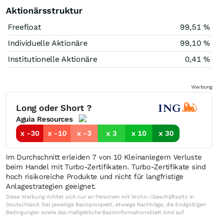
Aktionärsstruktur
Freefloat
99,51 %
Individuelle Aktionäre
99,10 %
Institutionelle Aktionäre
0,41 %
Werbung
Long oder Short ?
Aguia Resources
x -30
x -10
x -3
x 3
x 10
x 30
Im Durchschnitt erleiden 7 von 10 Kleinanlegern Verluste
beim Handel mit Turbo-Zertifikaten. Turbo-Zertifikate sind
hoch risikoreiche Produkte und nicht für langfristige
Anlagestrategien geeignet.
Diese Werbung richtet sich nur an Personen mit Wohn-/Geschäftssitz in
Deutschland. Der jeweilige Basisprospekt, etwaige Nachträge, die Endgültigen
Bedingungen sowie das maßgebliche Basisinformationsblatt sind auf