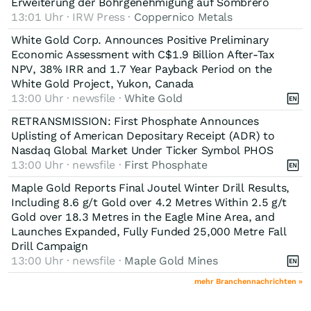
Erweiterung der Bohrgenehmigung auf Sombrero
13:01 Uhr · IRW Press ·
Coppernico Metals
White Gold Corp. Announces Positive Preliminary
Economic Assessment with C$1.9 Billion After-Tax
NPV, 38% IRR and 1.7 Year Payback Period on the
White Gold Project, Yukon, Canada
13:00 Uhr · newsfile ·
White Gold
RETRANSMISSION: First Phosphate Announces
Uplisting of American Depositary Receipt (ADR) to
Nasdaq Global Market Under Ticker Symbol PHOS
13:00 Uhr · newsfile ·
First Phosphate
Maple Gold Reports Final Joutel Winter Drill Results,
Including 8.6 g/t Gold over 4.2 Metres Within 2.5 g/t
Gold over 18.3 Metres in the Eagle Mine Area, and
Launches Expanded, Fully Funded 25,000 Metre Fall
Drill Campaign
13:00 Uhr · newsfile ·
Maple Gold Mines
mehr Branchennachrichten »