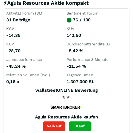
⚡Aguia Resources Aktie kompakt
Aktivität Forum (3M)
Sentiment Forum
31 Beiträge
⬤
76 / 100
KGV
KUV
-14,35
143,50
KCV
Durchschnittsrendite 3J
-28,70
-5,42
%
Jahresperformance
Performance 3 Monate
-45,24
%
-11,54
%
relatives Volumen (rVol)
Tagesvolumen
0,16
x
1.307.000 St.
wallstreetONLINE Bewertung
⭐
⭐
Aguia Resources
Aktie kaufen
Verkauf
Kauf