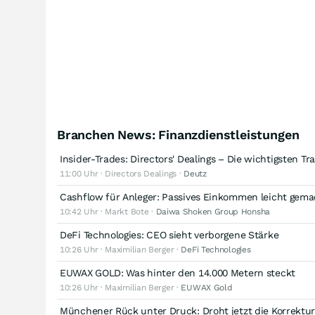
Branchen News: Finanzdienstleistungen
Insider-Trades: Directors' Dealings – Die wichtigsten T
11:00 Uhr · Directors Dealings ·
Deutz
Cashflow für Anleger: Passives Einkommen leicht gemac
10:42 Uhr · Markt Bote ·
Daiwa Shoken Group Honsha
DeFi Technologies: CEO sieht verborgene Stärke
10:26 Uhr · Maximilian Berger ·
DeFi Technologies
EUWAX GOLD: Was hinter den 14.000 Metern steckt
10:26 Uhr · Maximilian Berger ·
EUWAX Gold
Münchener Rück unter Druck: Droht jetzt die Korrektu