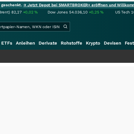
ie geschenkt.
→ Jetzt Depot bei SMARTBROKER+ eröffnen und Willkom
Brent)
82,27
+0,02
%
Dow Jones
54.036,10
+0,25
%
US Tech 1
ETFs
Anleihen
Derivate
Rohstoffe
Krypto
Devisen
Fest