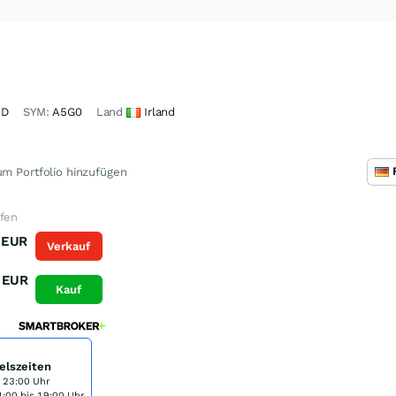
8D
SYM:
A5G0
Land
Irland
m Portfolio hinzufügen
ufen
EUR
Verkauf
EUR
Kauf
elszeiten
s 23:00 Uhr
:00 bis 19:00 Uhr