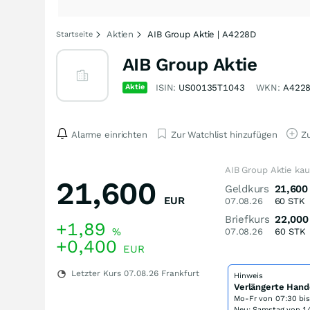
Aktien
AIB Group Aktie | A4228D
Startseite
AIB Group Aktie
Aktie
ISIN:
US00135T1043
WKN:
A422
Alarme einrichten
Zur Watchlist hinzufügen
Zu
AIB Group Aktie ka
21,600
Geldkurs
21,600
EUR
07.08.26
60
STK
Briefkurs
22,000
+1,89
%
07.08.26
60
STK
+0,400
EUR
Letzter Kurs
07.08.26
Frankfurt
Hinweis
Verlängerte Hand
Mo-Fr von
07:30 bi
Neu: Samstag von 14