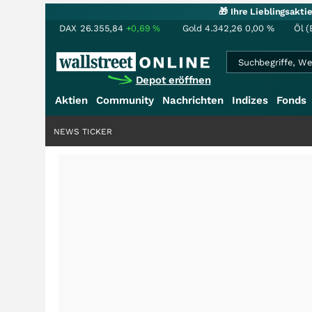
🎁 Ihre Lieblingsakt
DAX
26.355,84
+0,69
%
Gold
4.342,26
0,00
%
Öl (
Depot eröffnen
Aktien
Community
Nachrichten
Indizes
Fonds
NEWS TICKER