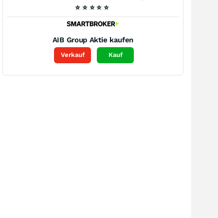
⭐
⭐
⭐
⭐
⭐
AIB Group
Aktie kaufen
Verkauf
Kauf