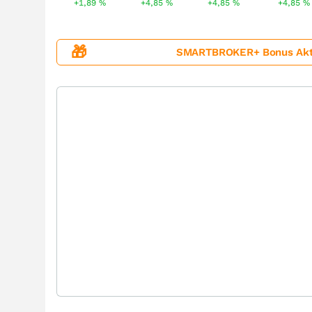
+1,89
%
+4,85
%
+4,85
%
+4,85
%
🎁
SMARTBROKER+ Bonus Aktion