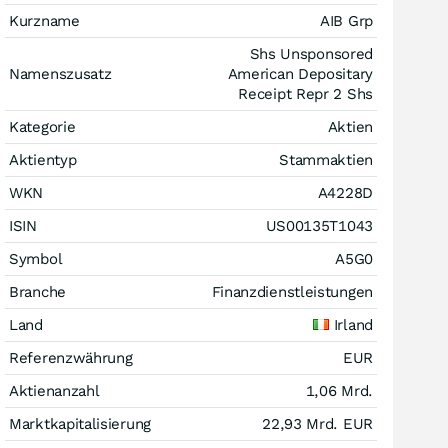
Kurzname
AIB Grp
Shs Unsponsored
Namenszusatz
American Depositary
Receipt Repr 2 Shs
Kategorie
Aktien
Aktientyp
Stammaktien
WKN
A4228D
ISIN
US00135T1043
Symbol
A5G0
Branche
Finanzdienstleistungen
Land
Irland
Referenzwährung
EUR
Aktienanzahl
1,06 Mrd.
Marktkapitalisierung
22,93 Mrd.
EUR