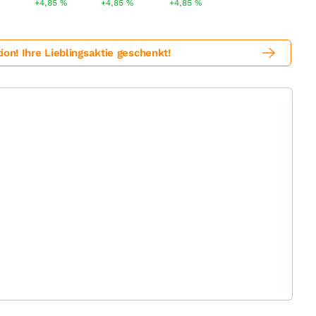
+4,85
%
+4,85
%
+4,85
%
! Ihre Lieblingsaktie geschenkt!