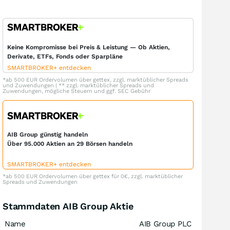
Keine Kompromisse bei Preis & Leistung — Ob Aktien,
Derivate, ETFs, Fonds oder Sparpläne
SMARTBROKER+ entdecken
*ab 500 EUR Ordervolumen über gettex, zzgl. marktüblicher Spreads
und Zuwendungen | ** zzgl. marktüblicher Spreads und
Zuwendungen, mögliche Steuern und ggf. SEC Gebühr
AIB Group günstig handeln
Über 95.000 Aktien an 29 Börsen handeln
SMARTBROKER+ entdecken
*ab 500 EUR Ordervolumen über gettex für 0€, zzgl. marktüblicher
Spreads und Zuwendungen
Stammdaten AIB Group Aktie
Name
AIB Group PLC