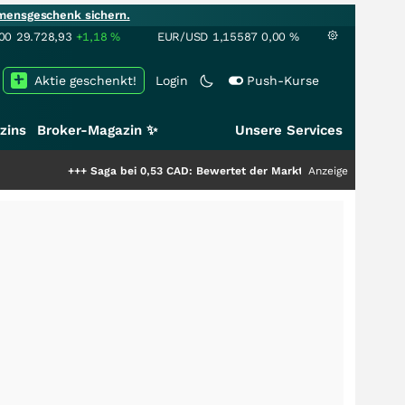
mensgeschenk sichern.
00
29.728,93
+1,18
%
EUR/USD
1,15587
0,00
%
Aktie geschenkt!
Login
Push-Kurse
zins
Broker-Magazin ✨
Unsere Services
+++
Saga bei 0,53 CAD: Bewertet der Markt noch immer nur die Hälfte der
Anzeige