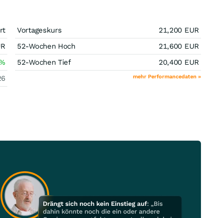
rt
Vortageskurs
21,200
EUR
UR
52-Wochen Hoch
21,600
EUR
%
52-Wochen Tief
20,400
EUR
mehr Performancedaten »
26