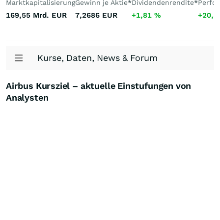
Marktkapitalisierung
Gewinn je Aktie
*
Dividendenrendite
*
Perfo
169,55 Mrd.
EUR
7,2686
EUR
+1,81
%
+20,
Kurse, Daten, News & Forum
Airbus Kursziel – aktuelle Einstufungen von
Analysten