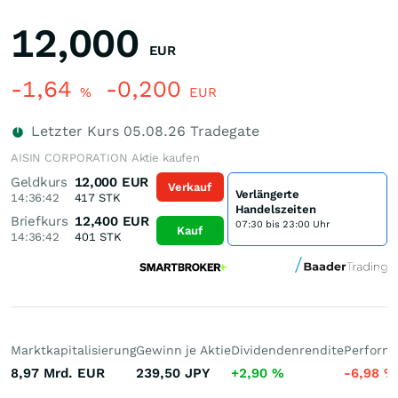
12,000
EUR
-1,64
-0,200
%
EUR
Letzter Kurs
05.08.26
Tradegate
AISIN CORPORATION Aktie kaufen
Geldkurs
12,000
EUR
Verkauf
Verlängerte
14:36:42
417
STK
Handelszeiten
Briefkurs
12,400
EUR
07:30 bis 23:00 Uhr
Kauf
14:36:42
401
STK
Marktkapitalisierung
Gewinn je Aktie
Dividendenrendite
Performa
8,97 Mrd.
EUR
239,50
JPY
+2,90
%
-6,98
%