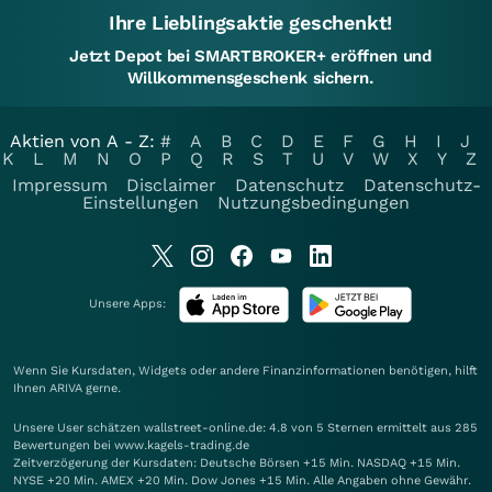
Ihre Lieblingsaktie geschenkt!
Jetzt Depot bei SMARTBROKER+ eröffnen und
Willkommensgeschenk sichern.
Aktien von A - Z:
#
A
B
C
D
E
F
G
H
I
J
K
L
M
N
O
P
Q
R
S
T
U
V
W
X
Y
Z
Impressum
Disclaimer
Datenschutz
Datenschutz-
Einstellungen
Nutzungsbedingungen
Unsere Apps:
Wenn Sie Kursdaten, Widgets oder andere Finanzinformationen benötigen, hilft
Ihnen
ARIVA
gerne.
Unsere User schätzen wallstreet-online.de: 4.8 von 5 Sternen ermittelt aus 285
Bewertungen bei www.kagels-trading.de
Zeitverzögerung der Kursdaten: Deutsche Börsen +15 Min. NASDAQ +15 Min.
NYSE +20 Min. AMEX +20 Min. Dow Jones +15 Min. Alle Angaben ohne Gewähr.