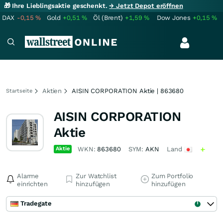
🎁 Ihre Lieblingsaktie geschenkt.
→ Jetzt Depot eröffnen
DAX
-0,15
%
Gold
+0,51
%
Öl (Brent)
+1,59
%
Dow Jones
+0,15
%
Aktien
AISIN CORPORATION Aktie | 863680
Startseite
AISIN CORPORATION
Aktie
Aktie
WKN:
863680
SYM:
AKN
Land
Alarme
Zur Watchlist
Zum Portfolio
einrichten
hinzufügen
hinzufügen
Tradegate