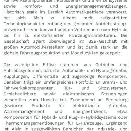
Fahrwerkskomponenten, Karosserie- und Bremsensysteme
sowie Komfort- und Energiemanagementlösungen.
Historisch stark im Bereich Automatikgetriebe verankert,
hat sich Aisin zu einem breit aufgestellten
Technologieanbieter entlang des gesamten Antriebsstrangs
entwickelt – von konventionellen Verbrennern über Hybride
bis hin zu elektrifizierten Fahrzeugarchitekturen. Die
Gesellschaft agiert überwiegend im B2B-Geschäft mit
großen Automobilherstellern und ist damit stark an die
globale Fahrzeugproduktion und Modellzyklen gekoppelt.
Die wichtigsten Erlöse stammen aus Getrieben und
Antriebssystemen, darunter Automatik- und Hybridgetriebe,
Kupplungen, Differentiale und zugehörige Komponenten.
Daneben trägt ein umfangreiches Portfolio an Brems- und
Fahrwerkskomponenten, Tür- und Sitzsystemen,
Schiebedächern sowie elektronischen Steuerungen
wesentlich zum Umsatz bei. Zunehmend an Bedeutung
gewinnen Produkte für elektrifizierte Antriebe,
Wärmemanagement und Energieeffizienz, etwa
Komponenten für Hybrid- und Plug-in-Hybridsysteme oder
Thermomanagementlösungen für E-Fahrzeuge. Ergänzend
ist Aisin in ausgewählten Bereichen der Industrie- und