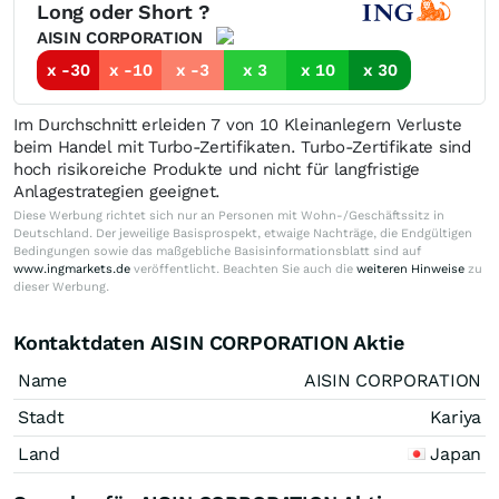
Long oder Short ?
AISIN CORPORATION
x -30
x -10
x -3
x 3
x 10
x 30
Im Durchschnitt erleiden 7 von 10 Kleinanlegern Verluste
beim Handel mit Turbo-Zertifikaten. Turbo-Zertifikate sind
hoch risikoreiche Produkte und nicht für langfristige
Anlagestrategien geeignet.
Diese Werbung richtet sich nur an Personen mit Wohn-/Geschäftssitz in
Deutschland. Der jeweilige Basisprospekt, etwaige Nachträge, die Endgültigen
Bedingungen sowie das maßgebliche Basisinformationsblatt sind auf
www.ingmarkets.de
veröffentlicht. Beachten Sie auch die
weiteren Hinweise
zu
dieser Werbung.
Kontaktdaten AISIN CORPORATION Aktie
Name
AISIN CORPORATION
Stadt
Kariya
Land
Japan