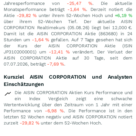
Jahresperformance von
-25,47
%
. Die aktuelle
Monatsperformance beträgt
-1,64
%
. Derzeit notiert die
Aktie
-29,82
%
unter ihrem 52-Wochen Hoch und
+6,19
%
über ihrem 52-Wochen Tief. Der aktuelle AISIN
CORPORATION Realtimekurs (
05.08.26
) liegt bei 12,000
€
.
Damit ist die AISIN CORPORATION Aktie (863680) in 24
Stunden um
-1,64
%
gefallen. Auf 7 Tage gesehen hat sich
der Kurs der AISIN CORPORATION Aktie (ISIN
JP3102000001) um
-12,41
%
verändert. Der Verlust der
AISIN CORPORATION Aktie auf 30 Tage, seit dem
07.07.2026, beträgt
-7,69
%
.
Kursziel AISIN CORPORATION und Analysten
Einschätzungen
Die AISIN CORPORATION Aktien Kurs Performance und
ein Index Vergleich zeigt eine schwache
Wertentwicklung über den Zeitraum von 1 Jahr mit einer
Performance von
-6,98
%
. Die Performance ist in den
letzten 52 Wochen negativ und AISIN CORPORATION notiert
zurzeit
-29,82
%
unter dem 52-Wochen Hoch.