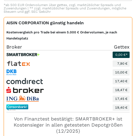
*ab 500 EUR Ordervolumen über gettex, zzgl. marktüblicher Spreads und
Zuwendungen | ** zzgl. marktüblicher Spreads und Zuwendungen, mögliche
Steuern und ggf. SEC Gebühr
AISIN CORPORATION günstig handeln
Kostenvergleich pro Trade bei einem 5.000 € Ordervolumen, je nach
Handelsplatz
Broker
Gettex
0,00 €*
7,90 €
10,00 €
17,40 €
18,47 €
17,45 €
19,40 €
Von Finanztest bestätigt: SMARTBROKER+ ist
Kostensieger in allen getesteten Depotgrößen
(12/2025)