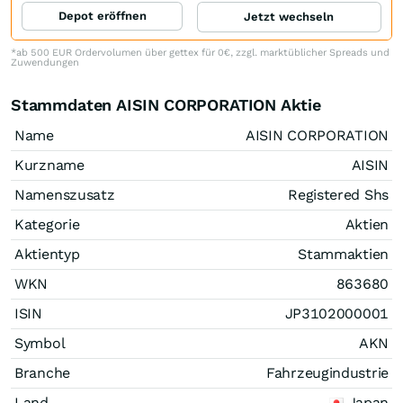
Depot eröffnen
Jetzt wechseln
*ab 500 EUR Ordervolumen über gettex für 0€, zzgl. marktüblicher Spreads und
Zuwendungen
Stammdaten AISIN CORPORATION Aktie
Name
AISIN CORPORATION
Kurzname
AISIN
Namenszusatz
Registered Shs
Kategorie
Aktien
Aktientyp
Stammaktien
WKN
863680
ISIN
JP3102000001
Symbol
AKN
Branche
Fahrzeugindustrie
Land
Japan