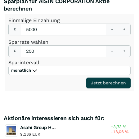
Sparplan für AISIN CORPORATION Aktie
berechnen
Einmalige
Einzahlung
€
-
+
Sparrate
wählen
€
-
+
Sparintervall
monatlich
Jetzt berechnen
Aktionäre interessieren sich auch für:
+3,73
%
Asahi Group Holdings
-18,06
%
9,186 EUR