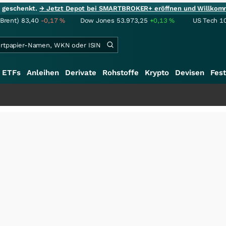
ie geschenkt.
→ Jetzt Depot bei SMARTBROKER+ eröffnen und Willkom
(Brent)
83,40
-0,17
%
Dow Jones
53.973,25
+0,13
%
US Tech 1
ETFs
Anleihen
Derivate
Rohstoffe
Krypto
Devisen
Fest