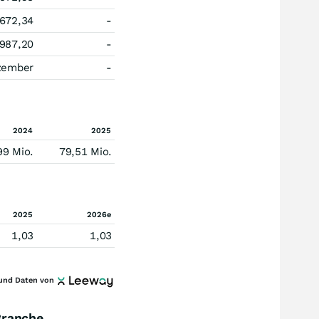
672,34
-
987,20
-
zember
-
2024
2025
99 Mio.
79,51 Mio.
2025
2026e
1,03
1,03
und Daten von
Branche