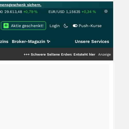
mensgeschenk sichern.
00
29.613,48
+0,79
%
EUR/USD
1,15635
+0,34
%
Aktie geschenkt!
Login
Push-Kurse
zins
Broker-Magazin ✨
Unsere Services
+++
Schwere Seltene Erden: Entsteht hier die nächste Milliardenstory?
Anzeige
+