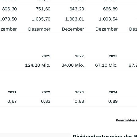
806,30
751,60
643,23
666,89
1.073,50
1.035,70
1.003,01
1.003,54
ezember
Dezember
Dezember
Dezember
De
2021
2022
2023
124,20 Mio.
34,00 Mio.
67,10 Mio.
97,
2021
2022
2023
2024
0,67
0,83
0,88
0,89
Kennzahlen 
Dividendentermine der 