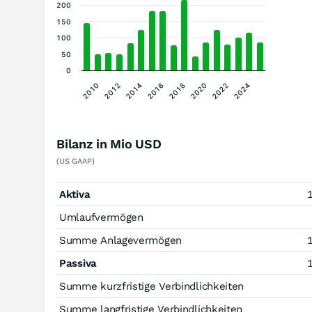
200
150
100
50
0
2024
2014
2022
2012
2020
2010
2018
2016
Bilanz in Mio USD
(US GAAP)
Aktiva
Umlaufvermögen
Summe Anlagevermögen
Passiva
Summe kurzfristige Verbindlichkeiten
Summe langfristige Verbindlichkeiten