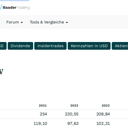
Forum
Tools & Vergleiche
SD
Dividende
Insidertrades
Kennzahlen in USD
Aktien
V
2021
2022
2023
254
230,55
208,84
119,10
97,63
102,31