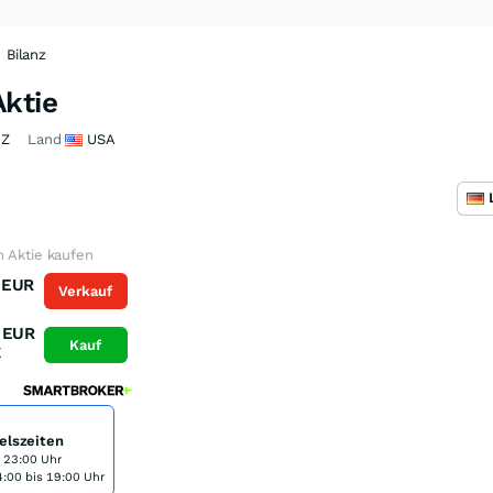
Bilanz
Aktie
RZ
Land
USA
n Aktie kaufen
EUR
Verkauf
K
EUR
Kauf
K
elszeiten
s 23:00 Uhr
:00 bis 19:00 Uhr