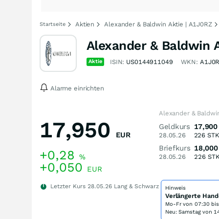
Aktien
Alexander & Baldwin Aktie | A1J0RZ
Startseite
Alexander & Baldwin 
Aktie
ISIN:
US0144911049
WKN:
A1J0
Alarme einrichten
Alexander & Baldwi
17,950
Geldkurs
17,900
EUR
28.05.26
226
ST
Briefkurs
18,000
+0,28
%
28.05.26
226
ST
+0,050
EUR
Letzter Kurs
28.05.26
Lang & Schwarz
Hinweis
Verlängerte Hand
Mo-Fr von
07:30 bi
Neu: Samstag von 14