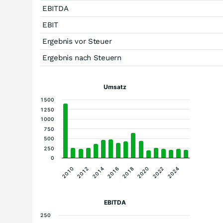
EBITDA
EBIT
Ergebnis vor Steuer
Ergebnis nach Steuern
Umsatz
1500
1250
1000
750
500
250
0
2010
2012
2014
2016
2018
2020
2022
2024
EBITDA
250