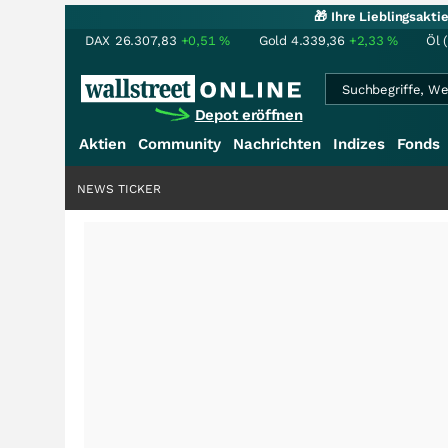
🎁 Ihre Lieblingsakt
DAX
26.307,83
+0,51
%
Gold
4.339,36
+2,33
%
Öl 
Depot eröffnen
Aktien
Community
Nachrichten
Indizes
Fonds
NEWS TICKER