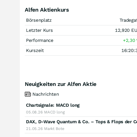
Alfen Aktienkurs
Börsenplatz
Tradega
Letzter Kurs
12,920
E
Performance
+2,30
Kurszeit
16:20:
Neuigkeiten zur Alfen Aktie
Nachrichten
Chartsignale:
MACD long
05.08.26
MACD long
DAX, D-Wave Quantum & Co. – Tops & Flops der 
21.05.26
Markt Bote