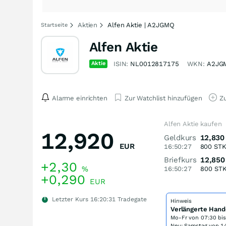
Aktien
Alfen Aktie | A2JGMQ
Startseite
Alfen Aktie
Aktie
ISIN:
NL0012817175
WKN:
A2JG
Alarme einrichten
Zur Watchlist hinzufügen
Zu
Alfen Aktie kaufen
12,920
Geldkurs
12,830
EUR
16:50:27
800
ST
Briefkurs
12,850
+2,30
%
16:50:27
800
ST
+0,290
EUR
Letzter Kurs
16:20:31
Tradegate
Hinweis
Verlängerte Hand
Mo-Fr von
07:30 bi
Neu: Samstag von 14