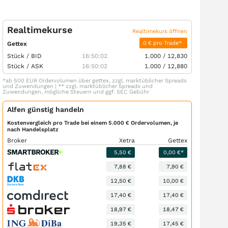
Realtimekurse
Realtimekurs öffnen
0 € pro Trade*
Gettex
Stück /
BID
16:50:02
1.000
/
12,830
Stück /
ASK
16:50:02
1.000
/
12,880
*ab 500 EUR Ordervolumen über gettex, zzgl. marktüblicher Spreads
und Zuwendungen | ** zzgl. marktüblicher Spreads und
Zuwendungen, mögliche Steuern und ggf. SEC Gebühr
Alfen günstig handeln
Kostenvergleich pro Trade bei einem 5.000 € Ordervolumen, je
nach Handelsplatz
Broker
Xetra
Gettex
5,50 €
0,00 €*
7,88 €
7,90 €
12,50 €
10,00 €
17,40 €
17,40 €
18,97 €
18,47 €
19,35 €
17,45 €