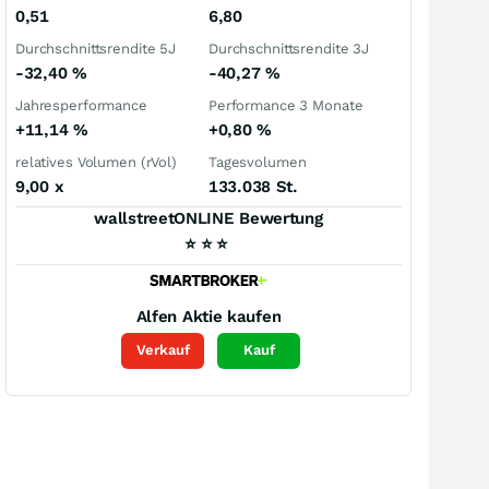
0,51
6,80
Durchschnittsrendite 5J
Durchschnittsrendite 3J
-32,40
%
-40,27
%
Jahresperformance
Performance 3 Monate
+11,14
%
+0,80
%
relatives Volumen (rVol)
Tagesvolumen
9,00
x
133.038 St.
wallstreetONLINE Bewertung
⭐
⭐
⭐
Alfen
Aktie kaufen
Verkauf
Kauf