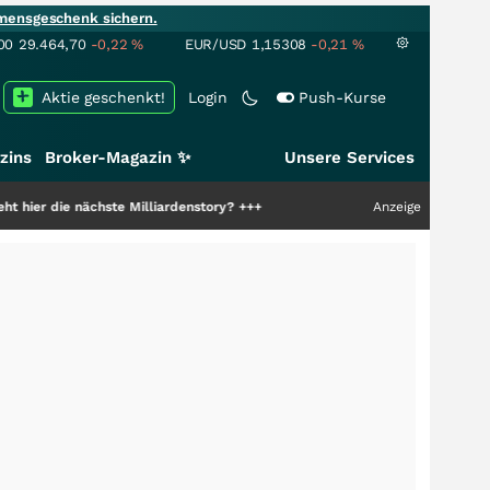
mensgeschenk sichern.
00
29.464,70
-0,22
%
EUR/USD
1,15308
-0,21
%
Aktie geschenkt!
Login
Push-Kurse
zins
Broker-Magazin ✨
Unsere Services
nächste Milliardenstory?
+++
Anzeige