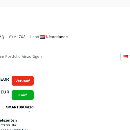
MQ
SYM:
703
Land
Niederlande
m Portfolio hinzufügen
EUR
Verkauf
K
EUR
Kauf
K
elszeiten
s 23:00 Uhr
:00 bis 19:00 Uhr