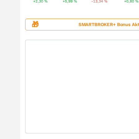
+2,30
%
+5,99
%
-13,34
%
+0,80
%
🎁
SMARTBROKER+ Bonus Aktion