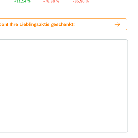
+11,14
%
-78,86
%
-85,96
%
! Ihre Lieblingsaktie geschenkt!