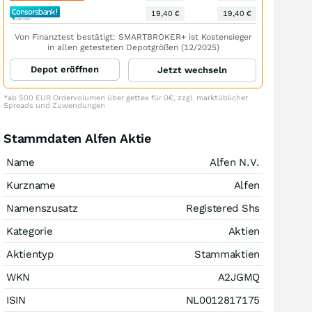
19,40 €
19,40 €
Von Finanztest bestätigt: SMARTBROKER+ ist Kostensieger
in allen getesteten Depotgrößen (12/2025)
Depot eröffnen
Jetzt wechseln
*ab 500 EUR Ordervolumen über gettex für 0€, zzgl. marktüblicher
Spreads und Zuwendungen
Stammdaten Alfen Aktie
Name
Alfen N.V.
Kurzname
Alfen
Namenszusatz
Registered Shs
Kategorie
Aktien
Aktientyp
Stammaktien
WKN
A2JGMQ
ISIN
NL0012817175