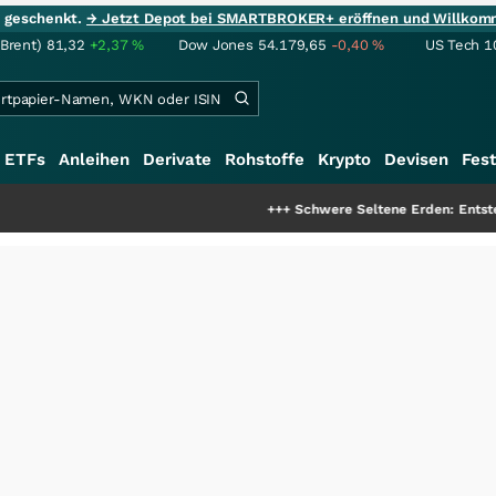
ie geschenkt.
→ Jetzt Depot bei SMARTBROKER+ eröffnen und Willkom
(Brent)
81,32
+2,37
%
Dow Jones
54.179,65
-0,40
%
US Tech 1
ETFs
Anleihen
Derivate
Rohstoffe
Krypto
Devisen
Fest
+++
Schwere Seltene Erden: Entsteht hier die 