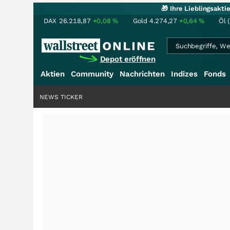
🎁 Ihre Lieblingsakt
DAX
26.218,87
+0,08
%
Gold
4.274,27
+0,64
%
Öl 
Depot eröffnen
Aktien
Community
Nachrichten
Indizes
Fonds
NEWS TICKER