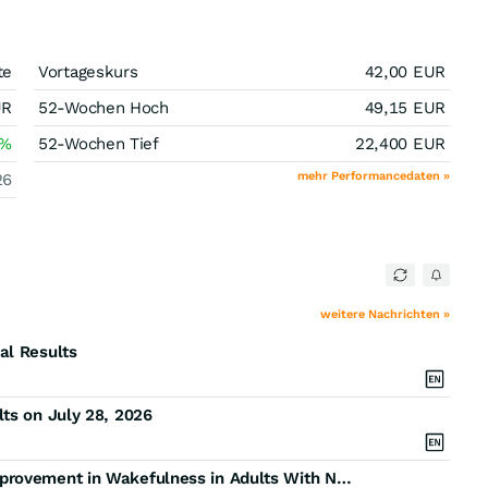
te
Vortageskurs
42,00
EUR
UR
52-Wochen Hoch
49,15
EUR
%
52-Wochen Tief
22,400
EUR
mehr Performancedaten »
26
weitere Nachrichten »
al Results
ts on July 28, 2026
Alkermes’ Alixorexton Demonstrated Sustained Improvement in Wakefulness in Adults With Narcolepsy Type 1 and Type 2 in Long-Term Extension Study Interim Analysis