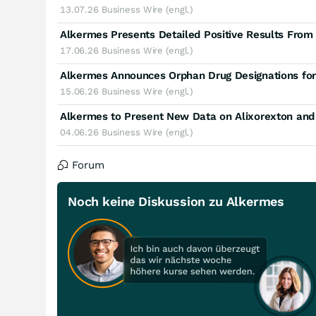
13.07.26
Business Wire (engl.)
17.06.26
Business Wire (engl.)
Alkermes Announces Orphan Drug Designations for 
15.06.26
Business Wire (engl.)
04.06.26
Business Wire (engl.)
Forum
Noch keine Diskussion zu Alkermes