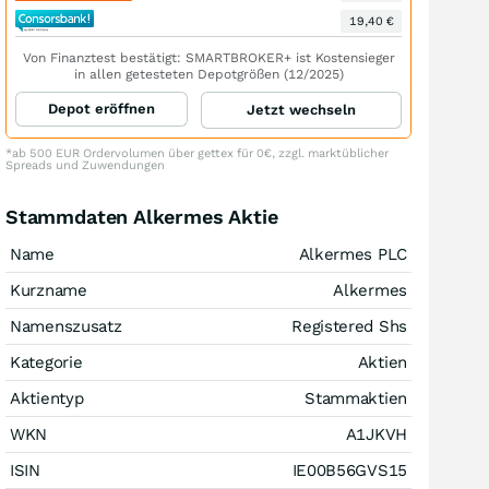
19,40 €
Von Finanztest bestätigt: SMARTBROKER+ ist Kostensieger
in allen getesteten Depotgrößen (12/2025)
Depot eröffnen
Jetzt wechseln
*ab 500 EUR Ordervolumen über gettex für 0€, zzgl. marktüblicher
Spreads und Zuwendungen
Stammdaten Alkermes Aktie
Name
Alkermes PLC
Kurzname
Alkermes
Namenszusatz
Registered Shs
Kategorie
Aktien
Aktientyp
Stammaktien
WKN
A1JKVH
ISIN
IE00B56GVS15