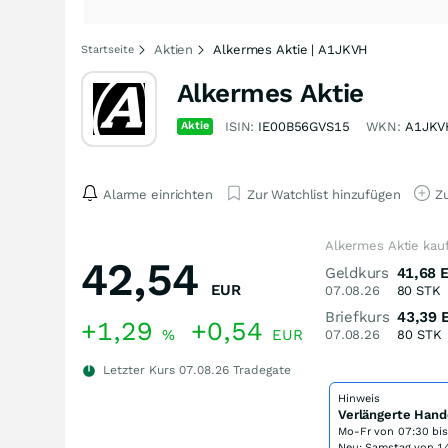
Aktien
Alkermes Aktie | A1JKVH
Startseite
Alkermes Aktie
Aktie
ISIN:
IE00B56GVS15
WKN:
A1JKV
Alarme einrichten
Zur Watchlist hinzufügen
Zu
Alkermes Aktie kau
42,54
Geldkurs
41,68
EUR
07.08.26
80
STK
Briefkurs
43,39
+1,29
+0,54
%
EUR
07.08.26
80
STK
Letzter Kurs
07.08.26
Tradegate
Hinweis
Verlängerte Hand
Mo-Fr von
07:30 bi
Neu: Samstag von 14