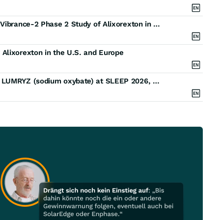
Alkermes Presents Detailed Positive Results From Vibrance-2 Phase 2 Study of Alixorexton in Adults With Narcolepsy Type 2 at SLEEP 2026
Alixorexton in the U.S. and Europe
Alkermes to Present New Data on Alixorexton and LUMRYZ (sodium oxybate) at SLEEP 2026, Highlighting Breadth of Sleep Medicine Research