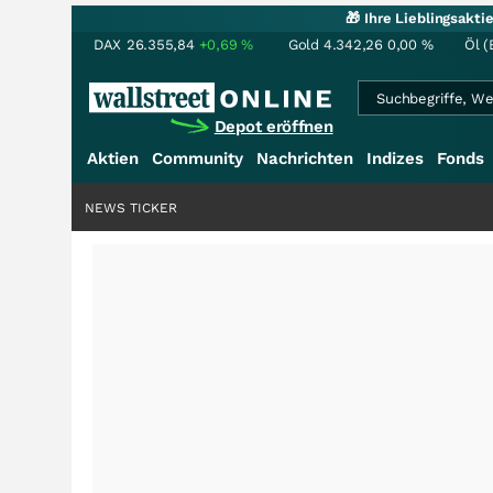
🎁 Ihre Lieblingsakt
DAX
26.355,84
+0,69
%
Gold
4.342,26
0,00
%
Öl (
Depot eröffnen
Aktien
Community
Nachrichten
Indizes
Fonds
NEWS TICKER