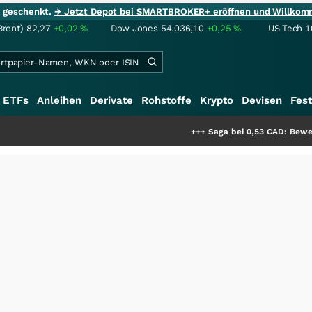
ie geschenkt.
→ Jetzt Depot bei SMARTBROKER+ eröffnen und Willkom
Brent)
82,27
+0,02
%
Dow Jones
54.036,10
+0,25
%
US Tech 1
ETFs
Anleihen
Derivate
Rohstoffe
Krypto
Devisen
Fest
+++
Saga bei 0,53 CAD: Bewertet der Mar