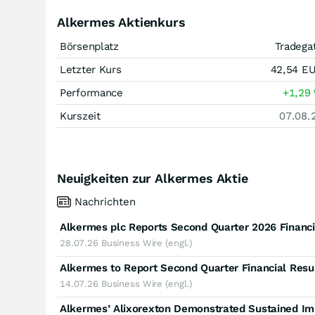
Alkermes Aktienkurs
Börsenplatz
Tradega
Letzter Kurs
42,54
E
Performance
+1,29
Kurszeit
07.08.
Neuigkeiten zur Alkermes Aktie
Nachrichten
Alkermes plc Reports Second Quarter 2026 Financi
28.07.26
Business Wire (engl.)
Alkermes to Report Second Quarter Financial Resul
14.07.26
Business Wire (engl.)