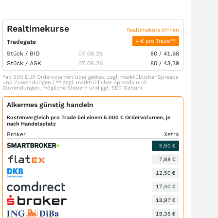
Realtimekurse
Realtimekurs öffnen
4 € pro Trade**
Tradegate
Stück /
BID
07.08.26
80
/
41,68
Stück /
ASK
07.08.26
80
/
43,39
*ab 500 EUR Ordervolumen über gettex, zzgl. marktüblicher Spreads
und Zuwendungen | ** zzgl. marktüblicher Spreads und
Zuwendungen, mögliche Steuern und ggf. SEC Gebühr
Alkermes günstig handeln
Kostenvergleich pro Trade bei einem 5.000 € Ordervolumen, je
nach Handelsplatz
Broker
Xetra
5,50 €
7,88 €
12,50 €
17,40 €
18,97 €
19,35 €