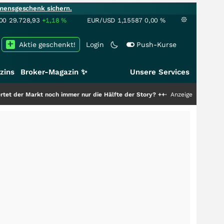
mensgeschenk sichern.
00
29.728,93
+1,18
%
EUR/USD
1,15587
0,00
%
Aktie geschenkt!
Login
Push-Kurse
zins
Broker-Magazin ✨
Unsere Services
kt noch immer nur die Hälfte der Story?
+++
Anzeige