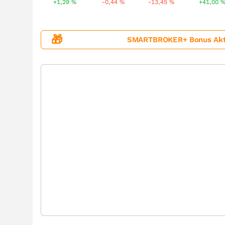
+1,29
%
-0,44
%
-13,45
%
+41,00
🎁
SMARTBROKER+ Bonus Aktion