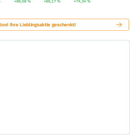
%
+86,58
%
+66,17
%
+74,34
%
! Ihre Lieblingsaktie geschenkt!