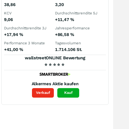
38,86
3,20
KCV
Durchschnittsrendite 5J
9,06
+11,47
%
Durchschnittsrendite 3J
Jahresperformance
+17,94
%
+86,58
%
Performance 3 Monate
Tagesvolumen
+41,00
%
1.714.106 St.
wallstreetONLINE Bewertung
⭐
⭐
⭐
⭐
⭐
Alkermes
Aktie kaufen
Verkauf
Kauf