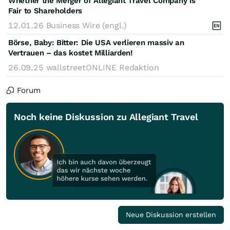
Whether the Merger of Allegiant Travel Company is
Fair to Shareholders
12.01.26
Business Wire (engl.)
Börse, Baby: Bitter: Die USA verlieren massiv an
Vertrauen – das kostet Milliarden!
26.09.25
wallstreetONLINE Redaktion
Forum
Noch keine Diskussion zu Allegiant Travel
Neue Diskussion erstellen