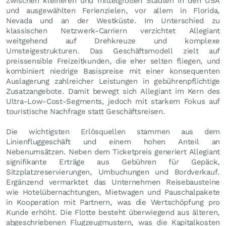
zwischen kleineren und mittelgroßen Städten in den USA
und ausgewählten Ferienzielen, vor allem in Florida,
Nevada und an der Westküste. Im Unterschied zu
klassischen Netzwerk-Carriern verzichtet Allegiant
weitgehend auf Drehkreuze und komplexe
Umsteigestrukturen. Das Geschäftsmodell zielt auf
preissensible Freizeitkunden, die eher selten fliegen, und
kombiniert niedrige Basispreise mit einer konsequenten
Auslagerung zahlreicher Leistungen in gebührenpflichtige
Zusatzangebote. Damit bewegt sich Allegiant im Kern des
Ultra-Low-Cost-Segments, jedoch mit starkem Fokus auf
touristische Nachfrage statt Geschäftsreisen.
Die wichtigsten Erlösquellen stammen aus dem
Linienfluggeschäft und einem hohen Anteil an
Nebenumsätzen. Neben dem Ticketpreis generiert Allegiant
signifikante Erträge aus Gebühren für Gepäck,
Sitzplatzreservierungen, Umbuchungen und Bordverkauf.
Ergänzend vermarktet das Unternehmen Reisebausteine
wie Hotelübernachtungen, Mietwagen und Pauschalpakete
in Kooperation mit Partnern, was die Wertschöpfung pro
Kunde erhöht. Die Flotte besteht überwiegend aus älteren,
abgeschriebenen Flugzeugmustern, was die Kapitalkosten