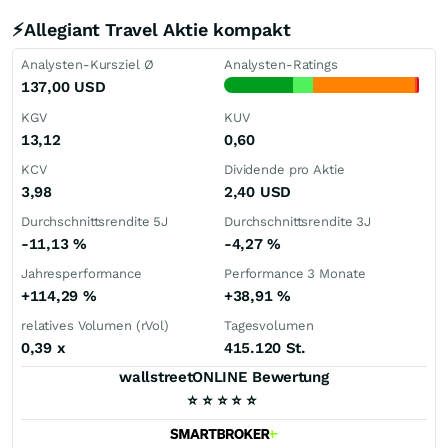
⚡Allegiant Travel Aktie kompakt
Analysten-Kursziel Ø
Analysten-Ratings
137,00
USD
KGV
KUV
13,12
0,60
KCV
Dividende pro Aktie
3,98
2,40
USD
Durchschnittsrendite 5J
Durchschnittsrendite 3J
-11,13
%
-4,27
%
Jahresperformance
Performance 3 Monate
+114,29
%
+38,91
%
relatives Volumen (rVol)
Tagesvolumen
0,39
x
415.120 St.
wallstreetONLINE Bewertung
⭐
⭐
⭐
⭐
⭐