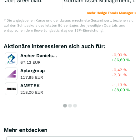
Joel Greenblatt
Gotham Asset Management, LL
mehr Hedge Fonds Manager »
* Die angegebenen Kurse und der daraus errechnete Gesamtwert, beziehen sich
auf den Schlusskurs des letzten Börsentages des jeweiligen Quartals und
entsprechen dem Bewertungsstichtag der 13F-Einreichung.
Aktionäre interessieren sich auch für:
-0,90
%
Archer Daniels Midland Company
+36,69
%
67,13 EUR
-0,42
%
Aptargroup
-2,31
%
117,85 EUR
-1,13
%
AMETEK
+38,00
%
218,00 EUR
Mehr entdecken