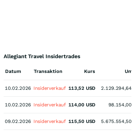
Allegiant Travel Insidertrades
Datum
Transaktion
Kurs
Ums
10.02.2026
10.02.2026
Insiderverkauf
113,52
USD
2.129.294,64
10.02.2026
10.02.2026
Insiderverkauf
114,00
USD
98.154,00
09.02.2026
09.02.2026
Insiderverkauf
115,50
USD
5.675.554,50