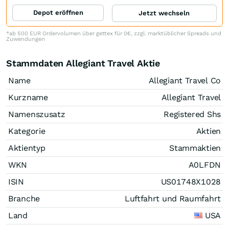
Depot eröffnen
Jetzt wechseln
*ab 500 EUR Ordervolumen über gettex für 0€, zzgl. marktüblicher Spreads und
Zuwendungen
Stammdaten Allegiant Travel Aktie
Name
Allegiant Travel Co
Kurzname
Allegiant Travel
Namenszusatz
Registered Shs
Kategorie
Aktien
Aktientyp
Stammaktien
WKN
A0LFDN
ISIN
US01748X1028
Branche
Luftfahrt und Raumfahrt
Land
USA