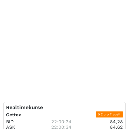
Realtimekurse
Gettex
0 € pro Trade*
BID
22:00:34
84,28
ASK
22:00:34
84,62