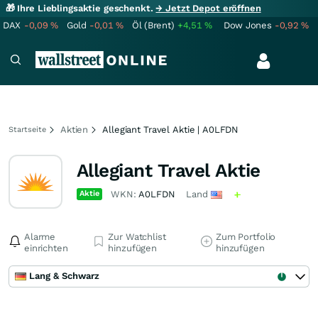
🎁 Ihre Lieblingsaktie geschenkt.
→ Jetzt Depot eröffnen
DAX
-0,09
%
Gold
-0,01
%
Öl (Brent)
+4,51
%
Dow Jones
-0,92
%
Aktien
Allegiant Travel Aktie | A0LFDN
Startseite
Allegiant Travel Aktie
Aktie
WKN:
A0LFDN
Land
Alarme
Zur Watchlist
Zum Portfolio
einrichten
hinzufügen
hinzufügen
Lang & Schwarz