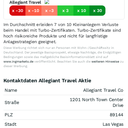
Allegiant Travel
x -30
x -10
x -3
x 3
x 10
x 30
Im Durchschnitt erleiden 7 von 10 Kleinanlegern Verluste
beim Handel mit Turbo-Zertifikaten. Turbo-Zertifikate sind
hoch risikoreiche Produkte und nicht für langfristige
Anlagestrategien geeignet.
Diese Werbung richtet sich nur an Personen mit Wohn-/Geschäftssitz in
Deutschland. Der jeweilige Basisprospekt, etwaige Nachträge, die Endgültigen
Bedingungen sowie das maßgebliche Basisinformationsblatt sind auf
www.ingmarkets.de
veröffentlicht. Beachten Sie auch die
weiteren Hinweise
zu
dieser Werbung.
Kontaktdaten Allegiant Travel Aktie
Name
Allegiant Travel Co
1201 North Town Center
Straße
Drive
PLZ
89144
Stadt
Las Vegas