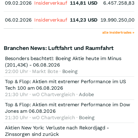
09.02.2026
09.02.2026
Insiderverkauf
114,81
USD
6.457.258,83
06.02.2026
06.02.2026
Insiderverkauf
114,23
USD
19.990.250,00
alle Insidertrades »
Branchen News: Luftfahrt und Raumfahrt
Besonders beachtet!: Boeing Aktie heute im Minus
(201,43€) - 06.08.2026
22:00 Uhr · Markt Bote ·
Boeing
Top & Flop: Aktien mit extremer Performance im US
Tech 100 am 06.08.2026
21:30 Uhr · wO Chartvergleich ·
Adobe
Top & Flop: Aktien mit extremer Performance im Dow
Jones am 06.08.2026
21:30 Uhr · wO Chartvergleich ·
Boeing
Aktien New York: Verluste nach Rekordjagd -
Zinssorgen sind zurück