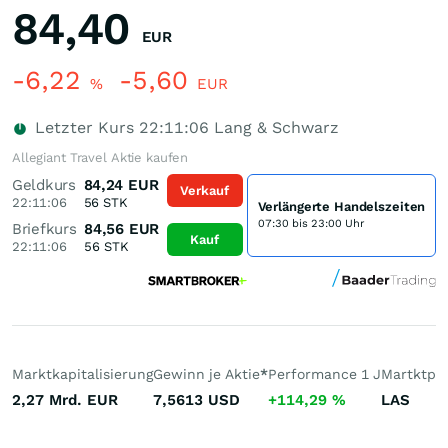
84,40
EUR
-6,22
-5,60
%
EUR
Letzter Kurs
22:11:06
Lang & Schwarz
Allegiant Travel Aktie kaufen
Geldkurs
84,24
EUR
Verkauf
22:11:06
56
STK
Verlängerte Handelszeiten
07:30 bis 23:00 Uhr
Briefkurs
84,56
EUR
Kauf
22:11:06
56
STK
Marktkapitalisierung
Gewinn je Aktie
*
Performance 1 J
Martktpla
2,27 Mrd.
EUR
7,5613
USD
+114,29
%
LAS