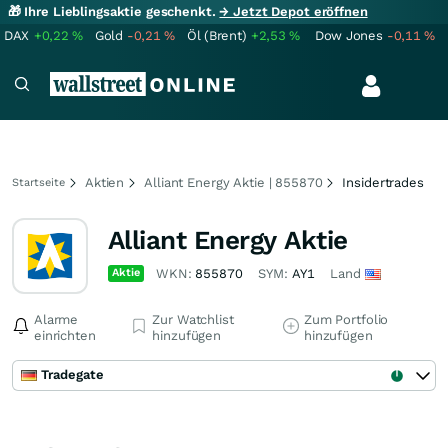
🎁 Ihre Lieblingsaktie geschenkt.
→ Jetzt Depot eröffnen
DAX
+0,22
%
Gold
-0,21
%
Öl (Brent)
+2,53
%
Dow Jones
-0,11
%
Aktien
Alliant Energy Aktie | 855870
Insidertrades
Startseite
Alliant Energy Aktie
Aktie
WKN:
855870
SYM:
AY1
Land
Alarme
Zur Watchlist
Zum Portfolio
einrichten
hinzufügen
hinzufügen
Tradegate