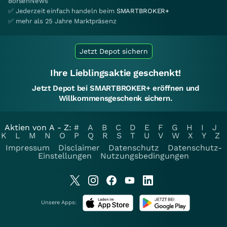
BörsenNews
✅ Jederzeit einfach handeln beim
SMARTBROKER+
✅ mehr als 25 Jahre Marktpräsenz
Jetzt Depot sichern
Ihre Lieblingsaktie geschenkt!
Jetzt Depot bei SMARTBROKER+ eröffnen und
Willkommensgeschenk sichern.
Aktien von A - Z:
#
A
B
C
D
E
F
G
H
I
J
K
L
M
N
O
P
Q
R
S
T
U
V
W
X
Y
Z
Impressum
Disclaimer
Datenschutz
Datenschutz-
Einstellungen
Nutzungsbedingungen
Unsere Apps: