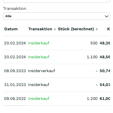
Transaktion
Alle
Datum
Transaktion
Stück (berechnet)
Ku
20.02.2024
20.02.2024
Insiderkauf
500
48,26
20.02.2024
20.02.2024
Insiderkauf
1.100
48,56
08.09.2023
08.09.2023
Insiderverkauf
-
50,74
31.01.2023
31.01.2023
Insiderkauf
-
54,03
09.06.2022
09.06.2022
Insiderkauf
1.200
61,00