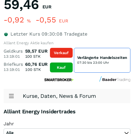
59,46
EUR
-0,92
-0,55
%
EUR
Letzter Kurs
09:30:08
Tradegate
Alliant Energy Aktie kaufen
Geldkurs
59,57
EUR
Verkauf
13:19:01
100
STK
Verlängerte Handelszeiten
07:30 bis 23:00 Uhr
Briefkurs
60,76
EUR
Kauf
13:19:01
100
STK
Kurse, Daten, News & Forum
Alliant Energy Insidertrades
Jahr
Alle