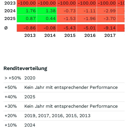
2023
-100.00
-100.00
-100.00
-100.00
-100.00
-100
2024
1.76
1.38
-0.73
-1.11
-2.99
-
2025
0.87
0.44
-1.53
-1.96
-3.70
-
Ø
-0.86
-0.08
-5.43
-5.01
-9.14
-
2013
2014
2015
2016
2017
2
Renditeverteilung
> +50%
2020
+50%
Kein Jahr mit entsprechender Performance
+40%
2025
+30%
Kein Jahr mit entsprechender Performance
+20%
2019, 2017, 2016, 2015, 2013
+10%
2024