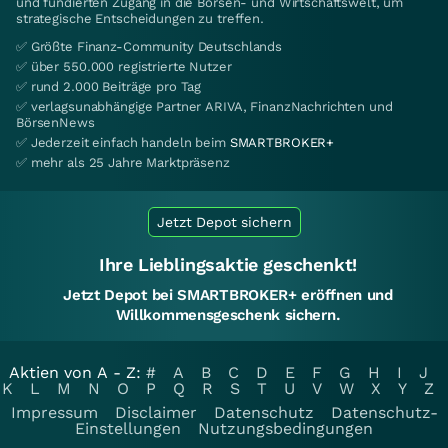
und fundierten Zugang in die Börsen- und Wirtschaftswelt, um
strategische Entscheidungen zu treffen.
✅ Größte Finanz-Community Deutschlands
✅ über 550.000 registrierte Nutzer
✅ rund 2.000 Beiträge pro Tag
✅ verlagsunabhängige Partner ARIVA, FinanzNachrichten und
BörsenNews
✅ Jederzeit einfach handeln beim
SMARTBROKER+
✅ mehr als 25 Jahre Marktpräsenz
Jetzt Depot sichern
Ihre Lieblingsaktie geschenkt!
Jetzt Depot bei SMARTBROKER+ eröffnen und
Willkommensgeschenk sichern.
Aktien von A - Z:
#
A
B
C
D
E
F
G
H
I
J
K
L
M
N
O
P
Q
R
S
T
U
V
W
X
Y
Z
Impressum
Disclaimer
Datenschutz
Datenschutz-
Einstellungen
Nutzungsbedingungen