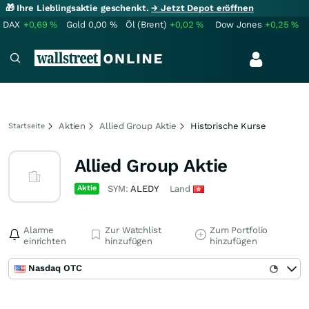
🎁 Ihre Lieblingsaktie geschenkt.
→ Jetzt Depot eröffnen
DAX
+0,69
%
Gold
0,00
%
Öl (Brent)
+0,02
%
Dow Jones
+0,25
%
Aktien
Allied Group Aktie
Historische Kurse
Startseite
Allied Group Aktie
Aktie
SYM:
ALEDY
Land
Alarme
Zur Watchlist
Zum Portfolio
einrichten
hinzufügen
hinzufügen
Nasdaq OTC