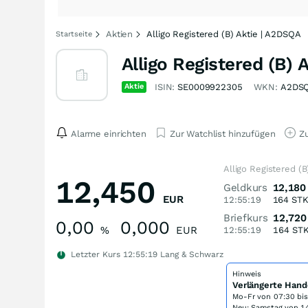
Aktien
Alligo Registered (B) Aktie | A2DSQA
Startseite
Alligo Registered (B) 
Aktie
ISIN:
SE0009922305
WKN:
A2DS
Alarme einrichten
Zur Watchlist hinzufügen
Zu
Alligo Registered (B
12,450
Geldkurs
12,180
EUR
12:55:19
164
ST
Briefkurs
12,720
0,00
0,000
%
EUR
12:55:19
164
ST
Letzter Kurs
12:55:19
Lang & Schwarz
Hinweis
Verlängerte Hand
Mo-Fr von
07:30 bi
Neu: Samstag von 14