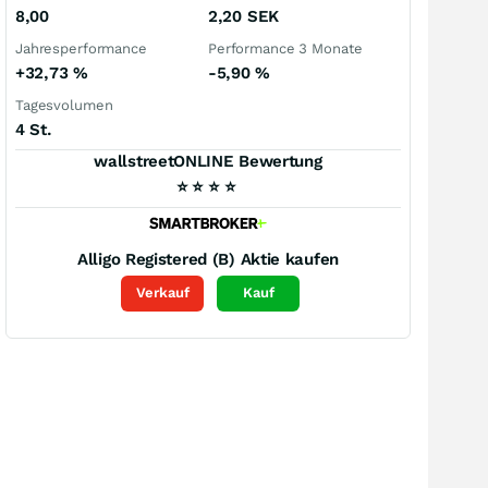
8,00
2,20
SEK
Jahresperformance
Performance 3 Monate
+32,73
%
-5,90
%
Tagesvolumen
4 St.
wallstreetONLINE Bewertung
⭐
⭐
⭐
⭐
Alligo Registered (B)
Aktie kaufen
Verkauf
Kauf