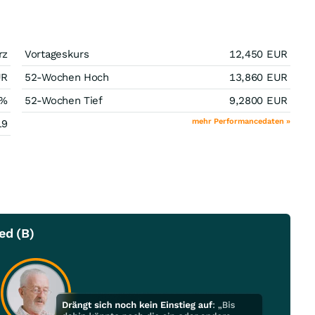
rz
Vortageskurs
12,450
EUR
UR
52-Wochen Hoch
13,860
EUR
%
52-Wochen Tief
9,2800
EUR
mehr Performancedaten »
19
ed (B)