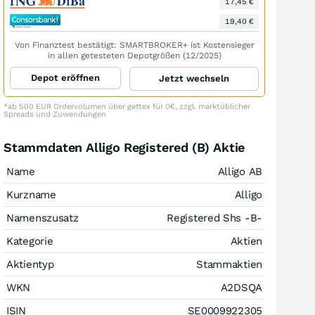
17,45 €
19,40 €
Von Finanztest bestätigt: SMARTBROKER+ ist Kostensieger
in allen getesteten Depotgrößen (12/2025)
Depot eröffnen
Jetzt wechseln
*ab 500 EUR Ordervolumen über gettex für 0€, zzgl. marktüblicher
Spreads und Zuwendungen
Stammdaten Alligo Registered (B) Aktie
Name
Alligo AB
Kurzname
Alligo
Namenszusatz
Registered Shs -B-
Kategorie
Aktien
Aktientyp
Stammaktien
WKN
A2DSQA
ISIN
SE0009922305