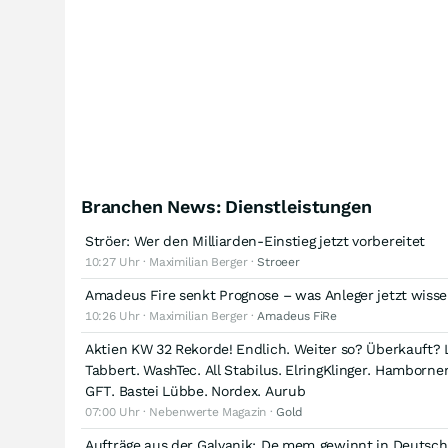
Branchen News: Dienstleistungen
Ströer: Wer den Milliarden-Einstieg jetzt vorbereitet
10:27 Uhr · Maximilian Berger ·
Stroeer
Amadeus Fire senkt Prognose – was Anleger jetzt wiss
10:26 Uhr · Maximilian Berger ·
Amadeus FiRe
Aktien KW 32 Rekorde! Endlich. Weiter so? Überkauft? 
Tabbert. WashTec. All Stabilus. ElringKlinger. Hamborne
GFT. Bastei Lübbe. Nordex. Aurub
07:00 Uhr · Nebenwerte Magazin ·
Gold
Aufträge aus der Galvanik: De.mem gewinnt in Deutsc