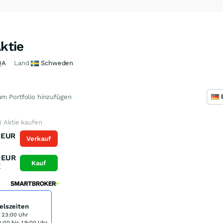
Aktie
QA
Land
Schweden
m Portfolio hinzufügen
) Aktie kaufen
EUR
Verkauf
K
EUR
Kauf
K
elszeiten
s 23:00 Uhr
:00 bis 19:00 Uhr