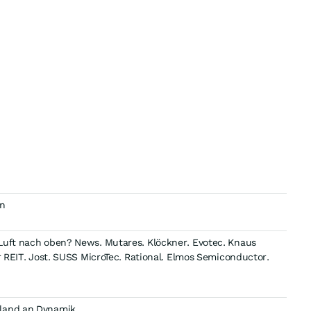
en
Luft nach oben? News. Mutares. Klöckner. Evotec. Knaus
r REIT. Jost. SUSS MicroTec. Rational. Elmos Semiconductor.
hland an Dynamik