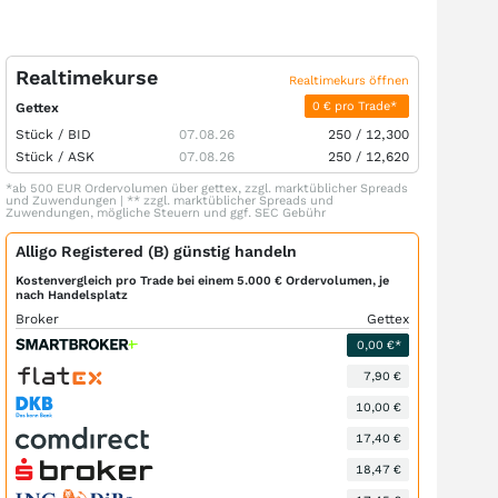
Realtimekurse
Realtimekurs öffnen
0 € pro Trade*
Gettex
Stück /
BID
07.08.26
250
/
12,300
Stück /
ASK
07.08.26
250
/
12,620
*ab 500 EUR Ordervolumen über gettex, zzgl. marktüblicher Spreads
und Zuwendungen | ** zzgl. marktüblicher Spreads und
Zuwendungen, mögliche Steuern und ggf. SEC Gebühr
Alligo Registered (B) günstig handeln
Kostenvergleich pro Trade bei einem 5.000 € Ordervolumen, je
nach Handelsplatz
Broker
Gettex
0,00 €*
7,90 €
10,00 €
17,40 €
18,47 €