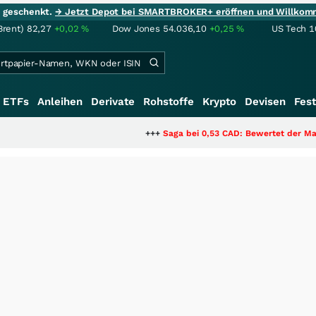
ie geschenkt.
→ Jetzt Depot bei SMARTBROKER+ eröffnen und Willkom
Brent)
82,27
+0,02
%
Dow Jones
54.036,10
+0,25
%
US Tech 1
ETFs
Anleihen
Derivate
Rohstoffe
Krypto
Devisen
Fest
+++
Saga bei 0,53 CAD: Bewertet der Markt noch imm