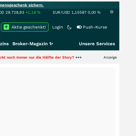
mensgeschenk sichern.
00
29.728,93
+1,18
%
EUR/USD
1,15587
0,00
%
Aktie geschenkt!
Login
Push-Kurse
zins
Broker-Magazin ✨
Unsere Services
er nur die Hälfte der Story?
+++
Anzeige