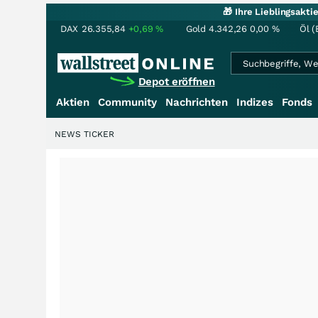
🎁 Ihre Lieblingsakt
DAX
26.355,84
+0,69
%
Gold
4.342,26
0,00
%
Öl (
Depot eröffnen
Aktien
Community
Nachrichten
Indizes
Fonds
NEWS TICKER