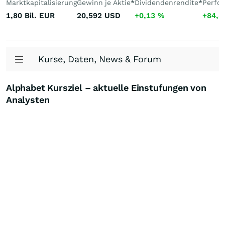
Marktkapitalisierung
Gewinn je Aktie
*
Dividendenrendite
*
Perfo
1,80 Bil.
EUR
20,592
USD
+0,13
%
+84,
Kurse, Daten, News & Forum
Alphabet Kursziel – aktuelle Einstufungen von
Analysten