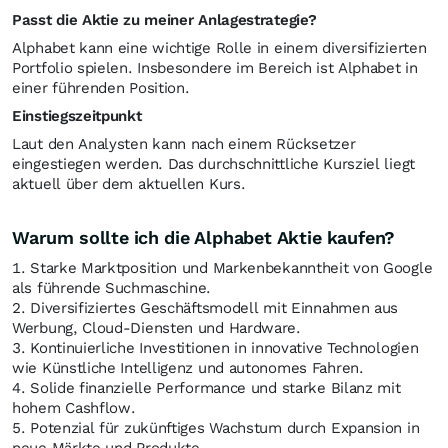
Passt die Aktie zu meiner Anlagestrategie?
Alphabet kann eine wichtige Rolle in einem diversifizierten
Portfolio spielen. Insbesondere im Bereich ist Alphabet in
einer führenden Position.
Einstiegszeitpunkt
Laut den Analysten kann nach einem Rücksetzer
eingestiegen werden. Das durchschnittliche Kursziel liegt
aktuell über dem aktuellen Kurs.
Warum sollte ich die Alphabet Aktie kaufen?
1. Starke Marktposition und Markenbekanntheit von Google
als führende Suchmaschine.
2. Diversifiziertes Geschäftsmodell mit Einnahmen aus
Werbung, Cloud-Diensten und Hardware.
3. Kontinuierliche Investitionen in innovative Technologien
wie Künstliche Intelligenz und autonomes Fahren.
4. Solide finanzielle Performance und starke Bilanz mit
hohem Cashflow.
5. Potenzial für zukünftiges Wachstum durch Expansion in