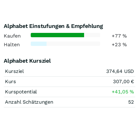
Alphabet Einstufungen & Empfehlung
Kaufen
+77
%
Halten
+23
%
Alphabet Kursziel
Kursziel
374,64
USD
Kurs
307,00
€
Kurspotential
+41,05
%
Anzahl Schätzungen
52