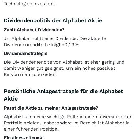
Technologien investiert.
Dividendenpolitik der Alphabet Aktie
Zahlt Alphabet Dividenden?
Ja, Alphabet zahlt eine Dividende. Die aktuelle
Dividendenrendite beträgt +0,13
%
.
Dividendenstrategie
Die Dividendenrendite von Alphabet ist eher gering und
damit weniger gut geeignet, um ein hohes passives
Einkommen zu erzielen.
Persönliche Anlagestrategie für die Alphabet
Aktie
Passt die Aktie zu meiner Anlagestrategie?
Alphabet kann eine wichtige Rolle in einem diversifizierten
Portfolio spielen. Insbesondere im Bereich ist Alphabet in
einer führenden Position.
Einstiegszeitpunkt