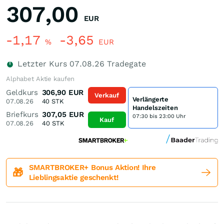
307,00
EUR
-1,17
-3,65
%
EUR
Letzter Kurs
07.08.26
Tradegate
Alphabet Aktie kaufen
Geldkurs
306,90
EUR
Verkauf
Verlängerte
07.08.26
40
STK
Handelszeiten
Briefkurs
307,05
EUR
07:30 bis 23:00 Uhr
Kauf
07.08.26
40
STK
SMARTBROKER+ Bonus Aktion! Ihre
🎁
Lieblingsaktie geschenkt!