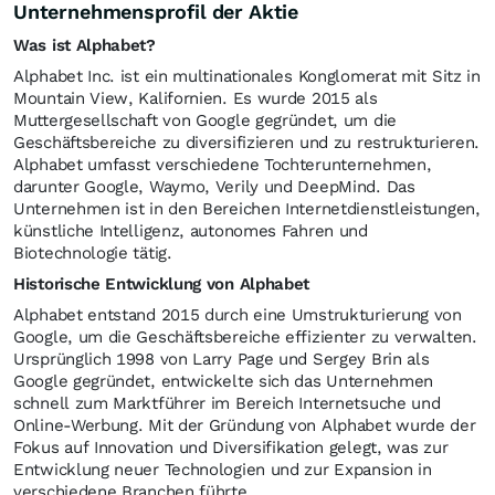
Unternehmensprofil der Aktie
Was ist Alphabet?
Alphabet Inc. ist ein multinationales Konglomerat mit Sitz in
Mountain View, Kalifornien. Es wurde 2015 als
Muttergesellschaft von Google gegründet, um die
Geschäftsbereiche zu diversifizieren und zu restrukturieren.
Alphabet umfasst verschiedene Tochterunternehmen,
darunter Google, Waymo, Verily und DeepMind. Das
Unternehmen ist in den Bereichen Internetdienstleistungen,
künstliche Intelligenz, autonomes Fahren und
Biotechnologie tätig.
Historische Entwicklung von Alphabet
Alphabet entstand 2015 durch eine Umstrukturierung von
Google, um die Geschäftsbereiche effizienter zu verwalten.
Ursprünglich 1998 von Larry Page und Sergey Brin als
Google gegründet, entwickelte sich das Unternehmen
schnell zum Marktführer im Bereich Internetsuche und
Online-Werbung. Mit der Gründung von Alphabet wurde der
Fokus auf Innovation und Diversifikation gelegt, was zur
Entwicklung neuer Technologien und zur Expansion in
verschiedene Branchen führte.