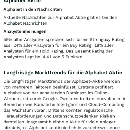
Alphabet Aktie
Alphabet in den Nachrichten
Aktuelle Nachrichten zur Alphabet Aktie gibt es bei den
Alphabet Nachrichten
Analystenmeinungen
59% aller Analysten sprechen sich für ein Strongbuy Rating
aus. 24% aller Analysten für ein Buy Rating. 18% aller
Analysten für ein Hold Rating. Das Gesamt Rating der
Analysten liegt bei 4,41 von 5 Punkten.
Langfristige Markttrends für die Alphabet Aktie
Die langfristigen Markttrends der Alphabet-Aktie werden
von mehreren Faktoren beeinflusst. Erstens profitiert
Alphabet von der anhaltenden Dominanz im Online-
Werbemarkt durch Google. Zweitens treiben Innovationen in
Bereichen wie Künstliche Intelligenz und Cloud-Computing
das Wachstum voran. Drittens könnten regulatorische
Herausforderungen und Datenschutzbedenken Risiken
darstellen. Insgesamt bleibt die Aktie für viele Anleger
attraktiv, da Alphabet kontinuierlich in zukunftsweisende