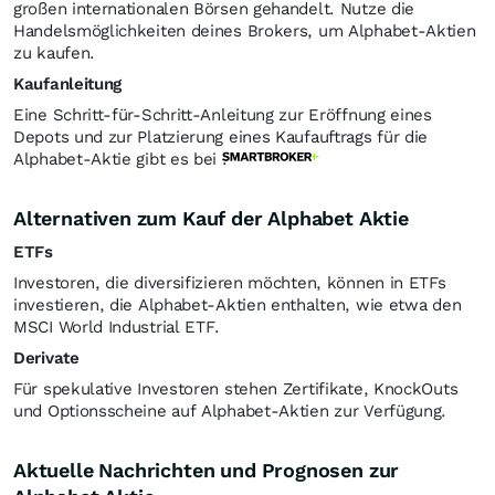
großen internationalen Börsen gehandelt. Nutze die
Handelsmöglichkeiten deines Brokers, um Alphabet-Aktien
zu kaufen.
Kaufanleitung
Eine Schritt-für-Schritt-Anleitung zur Eröffnung eines
Depots und zur Platzierung eines Kaufauftrags für die
Alphabet-Aktie gibt es bei
.
Alternativen zum Kauf der Alphabet Aktie
ETFs
Investoren, die diversifizieren möchten, können in ETFs
investieren, die Alphabet-Aktien enthalten, wie etwa den
MSCI World Industrial ETF.
Derivate
Für spekulative Investoren stehen Zertifikate, KnockOuts
und Optionsscheine auf Alphabet-Aktien zur Verfügung.
Aktuelle Nachrichten und Prognosen zur