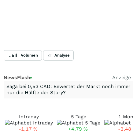
Volumen
Analyse
NewsFlash
Anzeige
Saga bei 0,53 CAD: Bewertet der Markt noch immer
nur die Hälfte der Story?
Intraday
5 Tage
1 Mona
-1,17
%
+4,79
%
-2,48
%