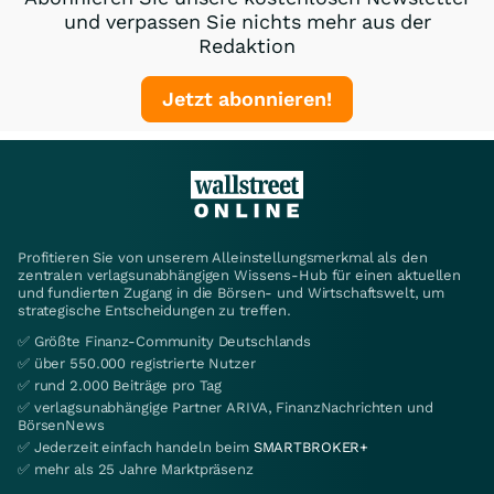
und verpassen Sie nichts mehr aus der
Redaktion
Jetzt abonnieren!
Profitieren Sie von unserem Alleinstellungsmerkmal als den
zentralen verlagsunabhängigen Wissens-Hub für einen aktuellen
und fundierten Zugang in die Börsen- und Wirtschaftswelt, um
strategische Entscheidungen zu treffen.
✅ Größte Finanz-Community Deutschlands
✅ über 550.000 registrierte Nutzer
✅ rund 2.000 Beiträge pro Tag
✅ verlagsunabhängige Partner ARIVA, FinanzNachrichten und
BörsenNews
✅ Jederzeit einfach handeln beim
SMARTBROKER+
✅ mehr als 25 Jahre Marktpräsenz