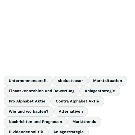
Unternehmensprofil
sbplusteaser
Marktsituation
Finanzkennzahlen und Bewertung
Anlagestrategie
Pro Alphabet Aktie
Contra Alphabet Aktie
Wie und wo kaufen?
Alternativen
Nachrichten und Prognosen
Markttrends
Dividendenpolitik
Anlagestrategie