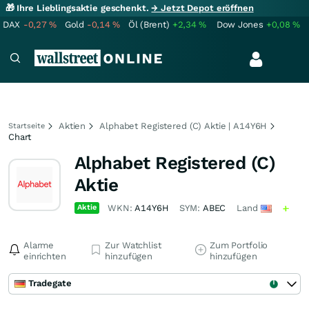
🎁 Ihre Lieblingsaktie geschenkt.
→ Jetzt Depot eröffnen
DAX
-0,27
%
Gold
-0,14
%
Öl (Brent)
+2,34
%
Dow Jones
+0,08
%
Aktien
Alphabet Registered (C) Aktie | A14Y6H
Startseite
Chart
Alphabet Registered (C)
Aktie
Aktie
WKN:
A14Y6H
SYM:
ABEC
Land
Alarme
Zur Watchlist
Zum Portfolio
einrichten
hinzufügen
hinzufügen
Tradegate