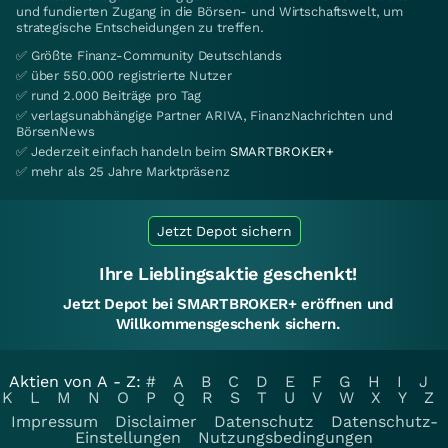
und fundierten Zugang in die Börsen- und Wirtschaftswelt, um
strategische Entscheidungen zu treffen.
✅ Größte Finanz-Community Deutschlands
✅ über 550.000 registrierte Nutzer
✅ rund 2.000 Beiträge pro Tag
✅ verlagsunabhängige Partner ARIVA, FinanzNachrichten und
BörsenNews
✅ Jederzeit einfach handeln beim
SMARTBROKER+
✅ mehr als 25 Jahre Marktpräsenz
Jetzt Depot sichern
Ihre Lieblingsaktie geschenkt!
Jetzt Depot bei SMARTBROKER+ eröffnen und
Willkommensgeschenk sichern.
Aktien von A - Z:
#
A
B
C
D
E
F
G
H
I
J
K
L
M
N
O
P
Q
R
S
T
U
V
W
X
Y
Z
Impressum
Disclaimer
Datenschutz
Datenschutz-
Einstellungen
Nutzungsbedingungen