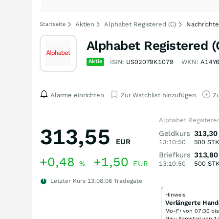
Aktien
Alphabet Registered (C)
Nachricht
Startseite
Alphabet Registered (
Aktie
ISIN:
US02079K1079
WKN:
A14Y
Alarme einrichten
Zur Watchlist hinzufügen
Zu
Alphabet Registered
313,55
Geldkurs
313,30
EUR
13:10:50
500
ST
Briefkurs
313,80
+0,48
+1,50
%
EUR
13:10:50
500
ST
Letzter Kurs
13:08:06
Tradegate
Hinweis
Verlängerte Hand
Mo-Fr von
07:30 bi
Neu: Samstag von 14