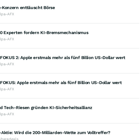
-Konzern enttäuscht Börse
dpa-AFX
00 Experten fordern KI-Bremsmechanismus
dpa-AFX
FOKUS 2: Apple erstmals mehr als fünf Billion US-Dollar wert
dpa-AFX
FOKUS: Apple erstmals mehr als fünf Billion US-Dollar wert
dpa-AFX
d Tech-Riesen gründen KI-Sicherheitsallianz
dpa-AFX
Aktie: Wird die 200-Milliarden-Wette zum Volltreffer?
Sharedeals