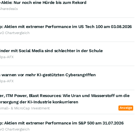
-Aktie: Nur noch eine Hürde bis zum Rekord
Sharedeals
op: Aktien mit extremer Performance im US Tech 100 am 03.08.2026
wO Chartvergleich
inder mit Social Media sind schlechter in der Schule
dpa-AFX
 warnen vor mehr KI-gestützten Cyberangriffen
dpa-AFX
r, ITM Power, Blast Resources: Wie Uran und Wasserstoff um die
rsorgung der KI-Industrie konkurrieren
Anzeige
Small- & MicroCap Investment
op: Aktien mit extremer Performance im S&P 500 am 31.07.2026
wO Chartvergleich