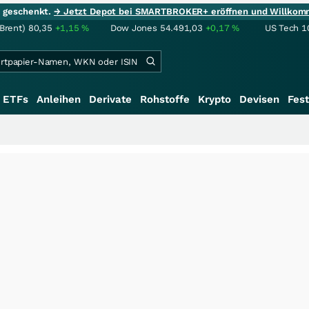
ie geschenkt.
→ Jetzt Depot bei SMARTBROKER+ eröffnen und Willkom
(Brent)
80,35
+1,15
%
Dow Jones
54.491,03
+0,17
%
US Tech 1
ETFs
Anleihen
Derivate
Rohstoffe
Krypto
Devisen
Fest