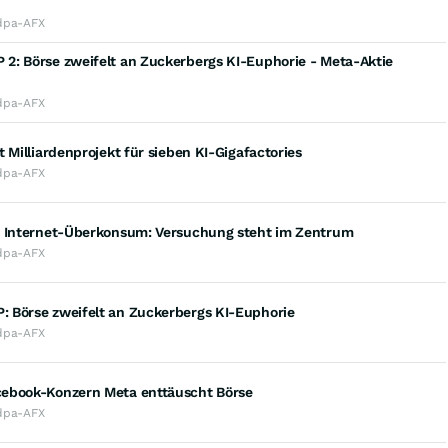
dpa-AFX
2: Börse zweifelt an Zuckerbergs KI-Euphorie - Meta-Aktie
dpa-AFX
t Milliardenprojekt für sieben KI-Gigafactories
dpa-AFX
u Internet-Überkonsum: Versuchung steht im Zentrum
dpa-AFX
 Börse zweifelt an Zuckerbergs KI-Euphorie
dpa-AFX
ebook-Konzern Meta enttäuscht Börse
dpa-AFX