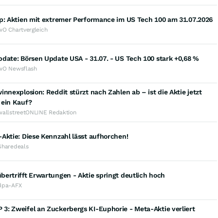
op: Aktien mit extremer Performance im US Tech 100 am 31.07.2026
wO Chartvergleich
date: Börsen Update USA - 31.07. - US Tech 100 stark +0,68 %
wO Newsflash
innexplosion: Reddit stürzt nach Zahlen ab – ist die Aktie jetzt
 ein Kauf?
wallstreetONLINE Redaktion
Aktie: Diese Kennzahl lässt aufhorchen!
Sharedeals
ertrifft Erwartungen - Aktie springt deutlich hoch
dpa-AFX
: Zweifel an Zuckerbergs KI-Euphorie - Meta-Aktie verliert