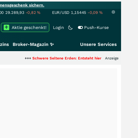
mensgeschenk sichern.
00
29.289,93
-0,82
%
EUR/USD
1,15445
-0,09
%
Aktie geschenkt!
Login
Push-Kurse
zins
Broker-Magazin ✨
Unsere Services
+++
Schwere Seltene Erden: Entsteht hier die nächste Milliardenstory?
Anzeige
+++