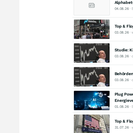
Alphabet
04.08.26
· 
Top & Fl
03.08.26
· 
Studie: K
03.08.26
· 
Behörden
03.08.26
· 
Plug Powe
Energieve
01.08.26
· 
Top & Fl
31.07.26
· 