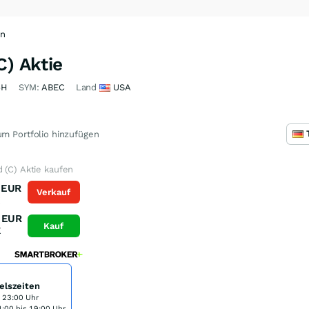
en
C) Aktie
6H
SYM:
ABEC
Land
USA
m Portfolio hinzufügen
 (C) Aktie kaufen
EUR
Verkauf
K
EUR
Kauf
K
elszeiten
s 23:00 Uhr
:00 bis 19:00 Uhr