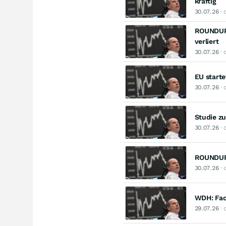
kräftig
30.07.26
· 
ROUNDUP 
verliert
30.07.26
· 
EU starte
30.07.26
· 
Studie z
30.07.26
· 
ROUNDUP:
30.07.26
· 
WDH: Fac
29.07.26
· 