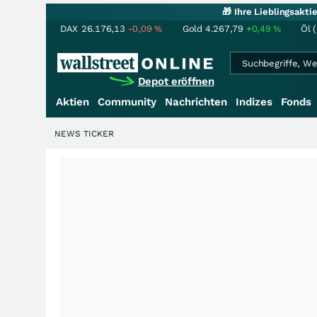
🎁 Ihre Lieblingsakt
DAX
26.176,13
-0,09
%
Gold
4.267,79
+0,49
%
Öl 
Depot eröffnen
Aktien
Community
Nachrichten
Indizes
Fonds
NEWS TICKER