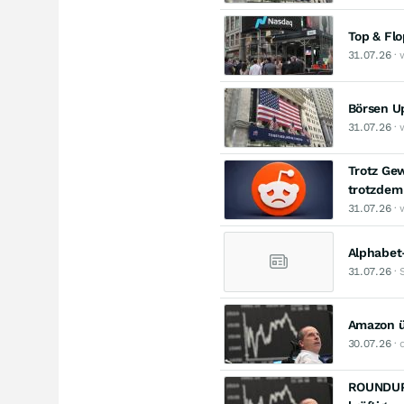
Top & Fl
31.07.26
· 
Börsen Up
31.07.26
· 
Trotz Gew
trotzdem
31.07.26
· 
Alphabet-
31.07.26
· 
Amazon üb
30.07.26
· 
ROUNDUP 3