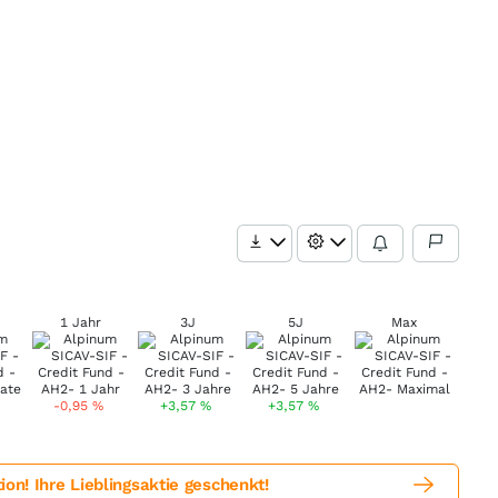
1 Jahr
3J
5J
Max
-0,95
%
+3,57
%
+3,57
%
! Ihre Lieblingsaktie geschenkt!