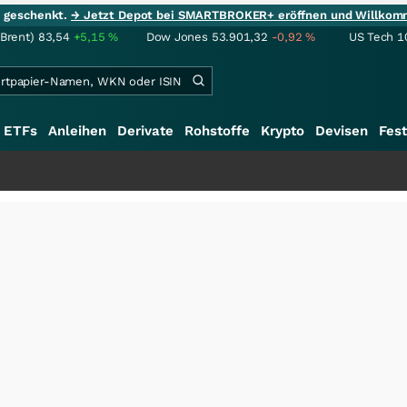
ie geschenkt.
→ Jetzt Depot bei SMARTBROKER+ eröffnen und Willkom
(Brent)
83,54
+5,15
%
Dow Jones
53.901,32
-0,92
%
US Tech 1
ETFs
Anleihen
Derivate
Rohstoffe
Krypto
Devisen
Fest