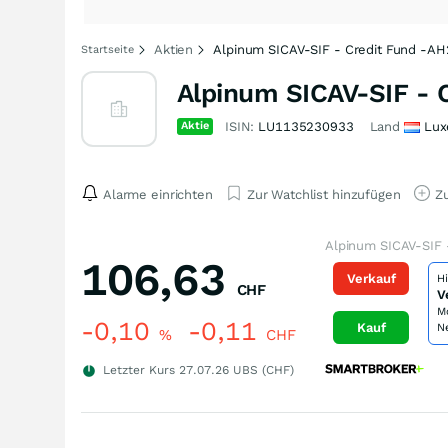
Aktien
Alpinum SICAV-SIF - Credit Fund -AH
Startseite
Alpinum SICAV-SIF - 
Aktie
ISIN:
LU1135230933
Land
Lux
Alarme einrichten
Zur Watchlist hinzufügen
Zu
Alpinum SICAV-SIF 
106,63
Verkauf
H
CHF
V
M
-0,10
-0,11
Kauf
N
%
CHF
Letzter Kurs
27.07.26
UBS (CHF)