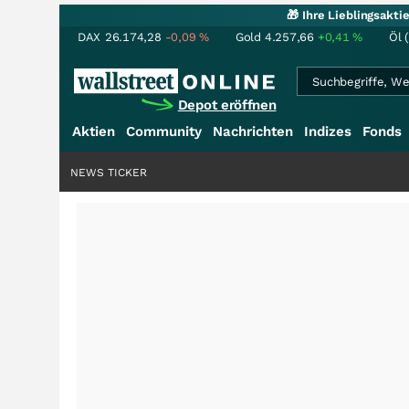
🎁 Ihre Lieblingsakt
DAX
26.174,28
-0,09
%
Gold
4.257,66
+0,41
%
Öl 
Depot eröffnen
Aktien
Community
Nachrichten
Indizes
Fonds
NEWS TICKER