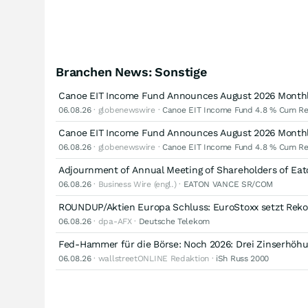
Branchen News: Sonstige
Canoe EIT Income Fund Announces August 2026 Monthly 
06.08.26
· globenewswire ·
Canoe EIT Income Fund 4.8 % Cum Re
Canoe EIT Income Fund Announces August 2026 Monthly 
06.08.26
· globenewswire ·
Canoe EIT Income Fund 4.8 % Cum Re
Adjournment of Annual Meeting of Shareholders of Eat
06.08.26
· Business Wire (engl.) ·
EATON VANCE SR/COM
ROUNDUP/Aktien Europa Schluss: EuroStoxx setzt Reko
06.08.26
· dpa-AFX ·
Deutsche Telekom
Fed-Hammer für die Börse: Noch 2026: Drei Zinserhöh
06.08.26
· wallstreetONLINE Redaktion ·
iSh Russ 2000