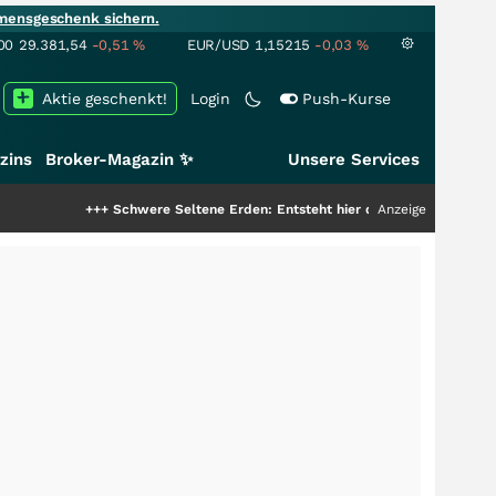
mensgeschenk sichern.
00
29.381,54
-0,51
%
EUR/USD
1,15215
-0,03
%
Aktie geschenkt!
Login
Push-Kurse
zins
Broker-Magazin ✨
Unsere Services
+++
Schwere Seltene Erden: Entsteht hier die nächste Milliardenstory?
Anzeige
++