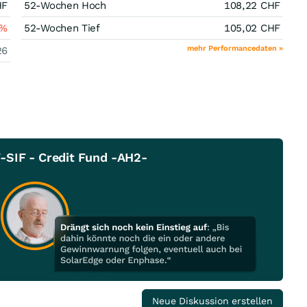
HF
52-Wochen Hoch
108,22
CHF
%
52-Wochen Tief
105,02
CHF
mehr Performancedaten »
26
-SIF - Credit Fund -AH2-
Neue Diskussion erstellen