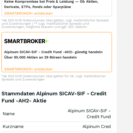
Keine Kompromisse bei Preis & Leistung — Ob Aktien,
Derivate, ETFs, Fonds oder Sparpläne
SMARTBROKER+ entdecken
*ab 500 EUR Ordervolumen über gettex, zzgl. marktüblicher Spreads
und Zuwendungen | ** zzgl. marktüblicher Spreads und
Zuwendungen, mögliche Steuern und ggf. SEC Gebühr
Alpinum SICAV-SIF - Credit Fund -AH2- günstig handeln
Über 95.000 Aktien an 29 Börsen handeln
SMARTBROKER+ entdecken
*ab 500 EUR Ordervolumen über gettex für 0€, zzgl. marktüblicher
Spreads und Zuwendungen
Stammdaten Alpinum SICAV-SIF - Credit
Fund -AH2- Aktie
Alpinum SICAV-SIF -
Name
Credit Fund
Kurzname
Alpinum Cred