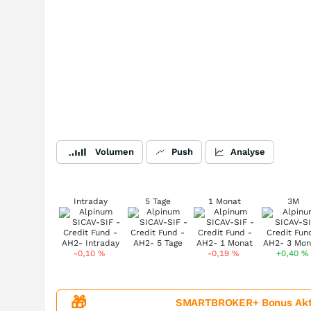
Volumen
Push
Analyse
Intraday
5 Tage
1 Monat
3M
-0,10
%
-0,19
%
+0,40
%
🎁
SMARTBROKER+ Bonus Aktion