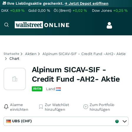
🎁 Ihre Lieblingsaktie geschenkt.
→ Jetzt Depot eröffnen
DAX
+0,69
%
Gold
0,00
%
Öl (Brent)
+0,02
%
Dow Jones
+0,25
%
Aktien
Alpinum SICAV-SIF - Credit Fund -AH2- Aktie
Startseite
Chart
Alpinum SICAV-SIF -
Credit Fund -AH2- Aktie
Aktie
Land
Alarme
Zur Watchlist
Zum Portfolio
einrichten
hinzufügen
hinzufügen
UBS (CHF)