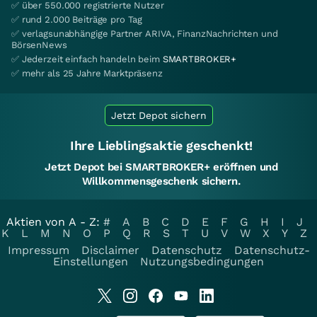
✅ über 550.000 registrierte Nutzer
✅ rund 2.000 Beiträge pro Tag
✅ verlagsunabhängige Partner ARIVA, FinanzNachrichten und
BörsenNews
✅ Jederzeit einfach handeln beim
SMARTBROKER+
✅ mehr als 25 Jahre Marktpräsenz
Jetzt Depot sichern
Ihre Lieblingsaktie geschenkt!
Jetzt Depot bei SMARTBROKER+ eröffnen und
Willkommensgeschenk sichern.
Aktien von A - Z:
#
A
B
C
D
E
F
G
H
I
J
K
L
M
N
O
P
Q
R
S
T
U
V
W
X
Y
Z
Impressum
Disclaimer
Datenschutz
Datenschutz-
Einstellungen
Nutzungsbedingungen