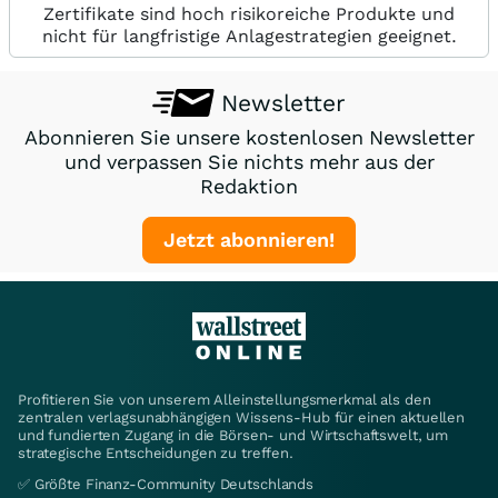
Zertifikate sind hoch risikoreiche Produkte und
nicht für langfristige Anlagestrategien geeignet.
Newsletter
Abonnieren Sie unsere kostenlosen Newsletter
und verpassen Sie nichts mehr aus der
Redaktion
Jetzt abonnieren!
Profitieren Sie von unserem Alleinstellungsmerkmal als den
zentralen verlagsunabhängigen Wissens-Hub für einen aktuellen
und fundierten Zugang in die Börsen- und Wirtschaftswelt, um
strategische Entscheidungen zu treffen.
✅ Größte Finanz-Community Deutschlands