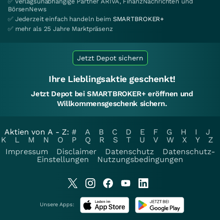
✅ verlagsunabhängige Partner ARIVA, FinanzNachrichten und
BörsenNews
✅ Jederzeit einfach handeln beim
SMARTBROKER+
✅ mehr als 25 Jahre Marktpräsenz
Jetzt Depot sichern
Ihre Lieblingsaktie geschenkt!
Jetzt Depot bei SMARTBROKER+ eröffnen und
Willkommensgeschenk sichern.
Aktien von A - Z:
#
A
B
C
D
E
F
G
H
I
J
K
L
M
N
O
P
Q
R
S
T
U
V
W
X
Y
Z
Impressum
Disclaimer
Datenschutz
Datenschutz-
Einstellungen
Nutzungsbedingungen
Unsere Apps: