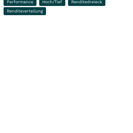
Performance
Hoch/Tief
Renditedreieck
Renditeverteilung