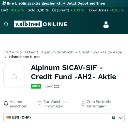
🎁 Ihre Lieblingsaktie geschenkt.
→ Jetzt Depot eröffnen
DAX
+0,69
%
Gold
0,00
%
Öl (Brent)
+0,02
%
Dow Jones
+0,25
%
Aktien
Alpinum SICAV-SIF - Credit Fund -AH2- Aktie
Startseite
Historische Kurse
Alpinum SICAV-SIF -
Credit Fund -AH2- Aktie
Aktie
Land
Alarme
Zur Watchlist
Zum Portfolio
einrichten
hinzufügen
hinzufügen
UBS (CHF)