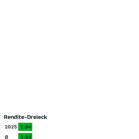
Rendite-Dreieck
2025
1.84
Ø
1.84