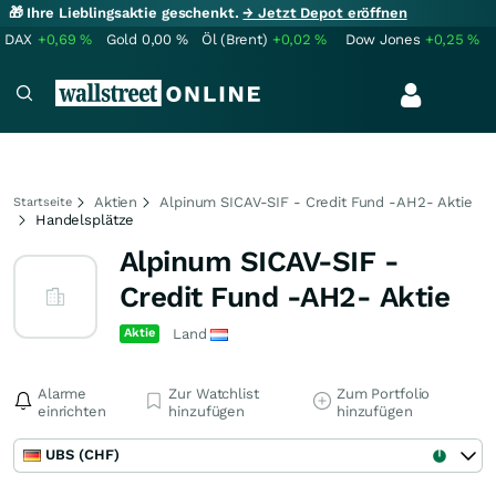
🎁 Ihre Lieblingsaktie geschenkt.
→ Jetzt Depot eröffnen
DAX
+0,69
%
Gold
0,00
%
Öl (Brent)
+0,02
%
Dow Jones
+0,25
%
Aktien
Alpinum SICAV-SIF - Credit Fund -AH2- Aktie
Startseite
Handelsplätze
Alpinum SICAV-SIF -
Credit Fund -AH2- Aktie
Aktie
Land
Alarme
Zur Watchlist
Zum Portfolio
einrichten
hinzufügen
hinzufügen
UBS (CHF)