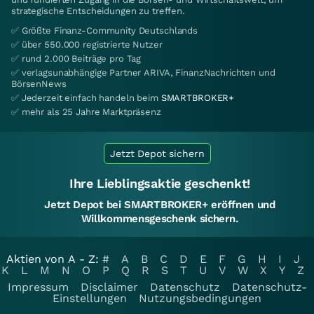
strategische Entscheidungen zu treffen.
✅ Größte Finanz-Community Deutschlands
✅ über 550.000 registrierte Nutzer
✅ rund 2.000 Beiträge pro Tag
✅ verlagsunabhängige Partner ARIVA, FinanzNachrichten und
BörsenNews
✅ Jederzeit einfach handeln beim
SMARTBROKER+
✅ mehr als 25 Jahre Marktpräsenz
Jetzt Depot sichern
Ihre Lieblingsaktie geschenkt!
Jetzt Depot bei SMARTBROKER+ eröffnen und
Willkommensgeschenk sichern.
Aktien von A - Z:
#
A
B
C
D
E
F
G
H
I
J
K
L
M
N
O
P
Q
R
S
T
U
V
W
X
Y
Z
Impressum
Disclaimer
Datenschutz
Datenschutz-
Einstellungen
Nutzungsbedingungen