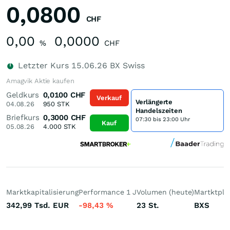
0,0800
CHF
0,00
0,0000
%
CHF
Letzter Kurs
15.06.26
BX Swiss
Amagvik Aktie kaufen
Geldkurs
0,0100
CHF
Verkauf
Verlängerte
04.08.26
950
STK
Handelszeiten
Briefkurs
0,3000
CHF
07:30 bis 23:00 Uhr
Kauf
05.08.26
4.000
STK
Marktkapitalisierung
Performance 1 J
Volumen (heute)
Martktpla
342,99 Tsd.
EUR
-98,43
%
23
St.
BXS