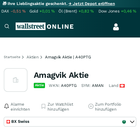
🎁 Ihre Lieblingsaktie geschenkt.
→ Jetzt Depot eröffnen
DAX
-0,51
%
Gold
+0,01
%
Öl (Brent)
+0,82
%
Dow Jones
+0,46
%
Aktien
Amagvik Aktie | A40PTG
Startseite
Amagvik Aktie
Aktie
WKN:
A40PTG
SYM:
AMAN
Land
Alarme
Zur Watchlist
Zum Portfolio
einrichten
hinzufügen
hinzufügen
BX Swiss