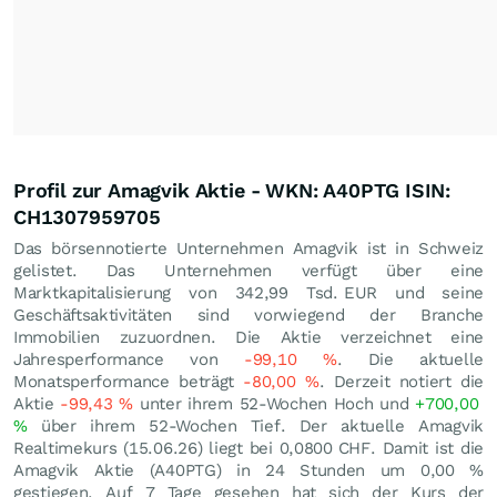
Profil zur Amagvik Aktie - WKN: A40PTG ISIN:
CH1307959705
Das börsennotierte Unternehmen Amagvik ist in Schweiz
gelistet. Das Unternehmen verfügt über eine
Marktkapitalisierung von 342,99 Tsd.
EUR
und seine
Geschäftsaktivitäten sind vorwiegend der Branche
Immobilien zuzuordnen. Die Aktie verzeichnet eine
Jahresperformance von
-99,10
%
. Die aktuelle
Monatsperformance beträgt
-80,00
%
. Derzeit notiert die
Aktie
-99,43
%
unter ihrem 52-Wochen Hoch und
+700,00
%
über ihrem 52-Wochen Tief. Der aktuelle Amagvik
Realtimekurs (
15.06.26
) liegt bei 0,0800
CHF
. Damit ist die
Amagvik Aktie (A40PTG) in 24 Stunden um
0,00
%
gestiegen. Auf 7 Tage gesehen hat sich der Kurs der