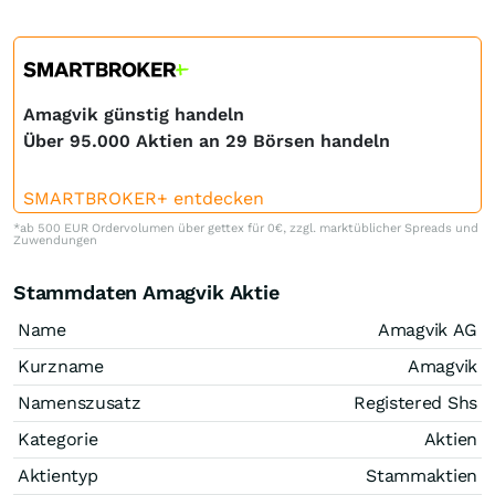
Amagvik günstig handeln
Über 95.000 Aktien an 29 Börsen handeln
SMARTBROKER+ entdecken
*ab 500 EUR Ordervolumen über gettex für 0€, zzgl. marktüblicher Spreads und
Zuwendungen
Stammdaten Amagvik Aktie
Name
Amagvik AG
Kurzname
Amagvik
Namenszusatz
Registered Shs
Kategorie
Aktien
Aktientyp
Stammaktien