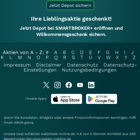
Jetzt Depot sichern
Ihre Lieblingsaktie geschenkt!
Jetzt Depot bei SMARTBROKER+ eröffnen und
Willkommensgeschenk sichern.
Aktien von A - Z:
#
A
B
C
D
E
F
G
H
I
J
K
L
M
N
O
P
Q
R
S
T
U
V
W
X
Y
Z
Impressum
Disclaimer
Datenschutz
Datenschutz-
Einstellungen
Nutzungsbedingungen
Unsere Apps:
Wenn Sie Kursdaten, Widgets oder andere Finanzinformationen benötigen, hilft
Ihnen
ARIVA
gerne.
Unsere User schätzen wallstreet-online.de: 4.8 von 5 Sternen ermittelt aus 285
Bewertungen bei www.kagels-trading.de