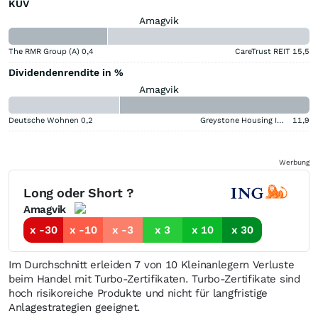
KUV
Amagvik
The RMR Group (A)
0,4
CareTrust REIT
15,5
Dividendenrendite in %
Amagvik
Deutsche Wohnen
0,2
Greystone Housing Impact Investors LP Benef Unit Cert
11,9
Werbung
Long oder Short ?
Amagvik
x -30
x -10
x -3
x 3
x 10
x 30
Im Durchschnitt erleiden 7 von 10 Kleinanlegern Verluste
beim Handel mit Turbo-Zertifikaten. Turbo-Zertifikate sind
hoch risikoreiche Produkte und nicht für langfristige
Anlagestrategien geeignet.