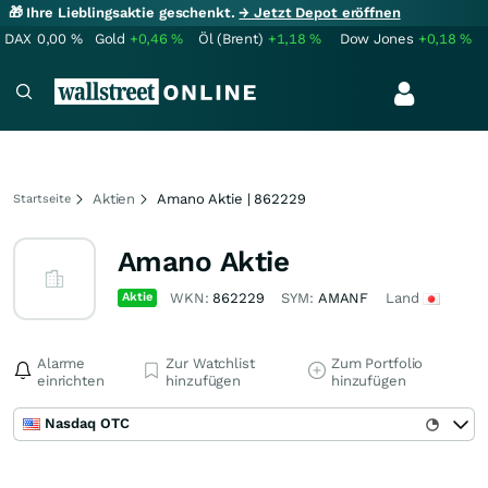
🎁 Ihre Lieblingsaktie geschenkt.
→ Jetzt Depot eröffnen
DAX
0,00
%
Gold
+0,46
%
Öl (Brent)
+1,18
%
Dow Jones
+0,18
%
Aktien
Amano Aktie | 862229
Startseite
Amano Aktie
Aktie
WKN:
862229
SYM:
AMANF
Land
Alarme
Zur Watchlist
Zum Portfolio
einrichten
hinzufügen
hinzufügen
Nasdaq OTC