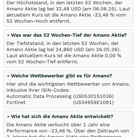
Der Höchststand, in den letzten 52 Wochen, der
Amano Aktie lag bei 32,48
USD
(am
06.06.25
). Laut
aktuellem Kurs ist die Amano Aktie -23,46
%
vom
52 Wochen-Hoch entfernt.
Was war das 52 Wochen-Tief der Amano Aktie?
Der Tiefststand, in den letzten 52 Wochen, der
Amano Aktie lag bei 24,860
USD
(am
26.05.26
).
Laut aktuellem Kurs ist die Amano Aktie 0,00
%
vom 52 Wochen-Tief entfernt.
Welche Wettbewerber gibt es für Amano?
Hier sind die wichtigsten Wettbewerber von Amano,
inklusive ihrer ISIN-Codes:
Automatic Data Processing
(US0530151036)
Fortinet
(US34959E1091)
Wie hat sich die Amano Aktie entwickelt?
Die Amano Aktie verbucht über 1 Jahr eine
Performance von -23,46
%
. Über den Zeitraum von
3 Jahren hat die Amano Aktie eine Performance