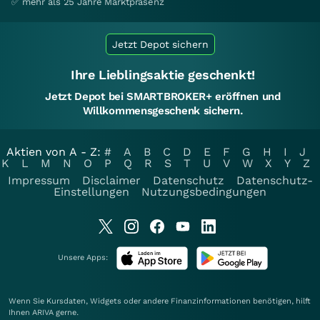
✅ mehr als 25 Jahre Marktpräsenz
Jetzt Depot sichern
Ihre Lieblingsaktie geschenkt!
Jetzt Depot bei SMARTBROKER+ eröffnen und
Willkommensgeschenk sichern.
Aktien von A - Z:
#
A
B
C
D
E
F
G
H
I
J
K
L
M
N
O
P
Q
R
S
T
U
V
W
X
Y
Z
Impressum
Disclaimer
Datenschutz
Datenschutz-
Einstellungen
Nutzungsbedingungen
Unsere Apps:
Wenn Sie Kursdaten, Widgets oder andere Finanzinformationen benötigen, hilft
Ihnen
ARIVA
gerne.