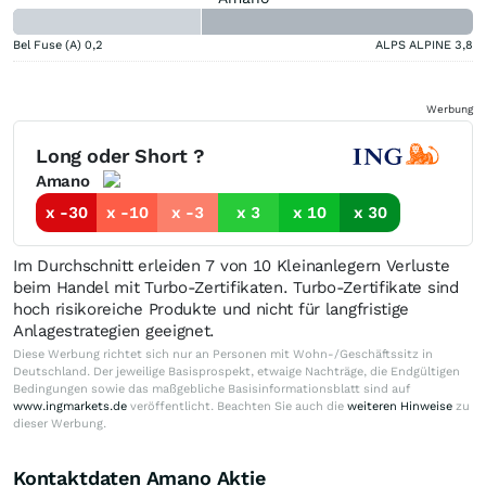
Bel Fuse (A)
0,2
ALPS ALPINE
3,8
Werbung
Long oder Short ?
Amano
x -30
x -10
x -3
x 3
x 10
x 30
Im Durchschnitt erleiden 7 von 10 Kleinanlegern Verluste
beim Handel mit Turbo-Zertifikaten. Turbo-Zertifikate sind
hoch risikoreiche Produkte und nicht für langfristige
Anlagestrategien geeignet.
Diese Werbung richtet sich nur an Personen mit Wohn-/Geschäftssitz in
Deutschland. Der jeweilige Basisprospekt, etwaige Nachträge, die Endgültigen
Bedingungen sowie das maßgebliche Basisinformationsblatt sind auf
www.ingmarkets.de
veröffentlicht. Beachten Sie auch die
weiteren Hinweise
zu
dieser Werbung.
Kontaktdaten Amano Aktie