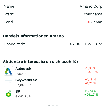
Name
Amano Corp
Stadt
Yokohama
Land
Japan
Handelsinformationen Amano
Handelszeit
07:30 - 18:30 Uhr
Aktionäre interessieren sich auch für:
-1,08
%
Autodesk
-19,92
%
205,50 EUR
-0,19
%
Skyworks Solutions
-6,75
%
57,84 EUR
+0,73
%
BP
+24,17
%
6,042 EUR