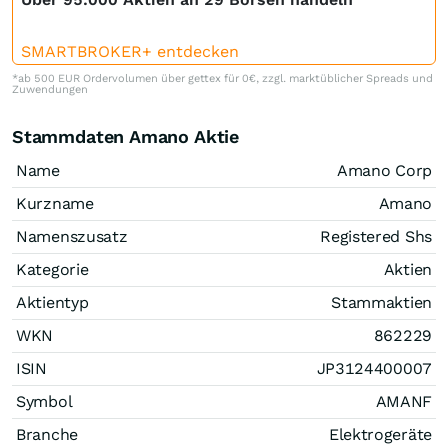
SMARTBROKER+ entdecken
*ab 500 EUR Ordervolumen über gettex für 0€, zzgl. marktüblicher Spreads und
Zuwendungen
Stammdaten Amano Aktie
Name
Amano Corp
Kurzname
Amano
Namenszusatz
Registered Shs
Kategorie
Aktien
Aktientyp
Stammaktien
WKN
862229
ISIN
JP3124400007
Symbol
AMANF
Branche
Elektrogeräte