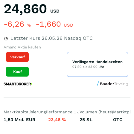
24,860
USD
-6,26
-1,660
%
USD
Letzter Kurs
26.05.26
Nasdaq OTC
Amano Aktie kaufen
Verkauf
Verlängerte Handelszeiten
07:30 bis 23:00 Uhr
Kauf
Marktkapitalisierung
Performance 1 J
Volumen (heute)
Martktpla
1,53 Mrd.
EUR
-23,46
%
25
St.
OTC