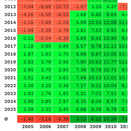
2012
-7.04
-8.89
-10.73
-1.97
3.20
4.37
-7.2
2013
-4.26
-5.50
-6.52
1.68
6.65
8.64
4.4
2014
-1.16
-1.89
-2.28
5.59
10.53
13.08
11.6
2015
-1.69
-2.39
-2.79
3.81
7.53
8.91
6.8
2016
0.22
-0.24
-0.36
5.86
9.41
10.90
9.6
2017
1.18
0.85
0.85
6.57
9.78
11.11
10.0
2018
1.87
1.63
1.70
6.96
9.87
11.05
10.1
2019
2.93
2.79
2.95
7.90
10.63
11.77
11.0
2020
2.85
2.70
2.85
7.36
9.78
10.71
9.9
2021
3.51
3.42
3.61
7.86
10.13
11.01
10.3
2022
3.30
3.20
3.36
7.27
9.31
10.04
9.3
2023
1.93
1.76
1.82
5.31
7.03
7.51
6.7
2024
2.96
2.85
2.97
6.35
8.04
8.57
7.9
2025
3.39
3.32
3.45
6.68
8.28
8.79
8.2
Ø
-1.40
-3.18
-5.39
3.13
8.12
10.26
7.8
2005
2006
2007
2008
2009
2010
201