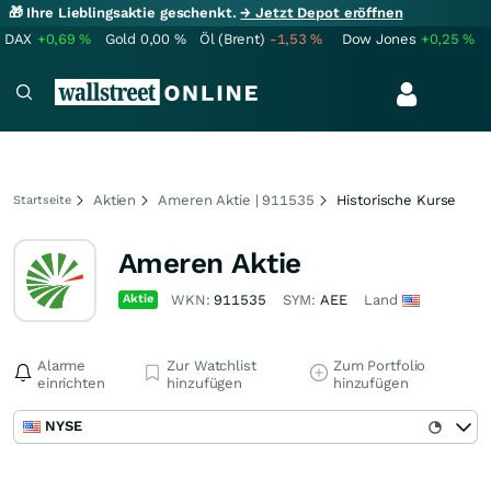
🎁 Ihre Lieblingsaktie geschenkt.
→ Jetzt Depot eröffnen
DAX
+0,69
%
Gold
0,00
%
Öl (Brent)
-1,53
%
Dow Jones
+0,25
%
Aktien
Ameren Aktie | 911535
Historische Kurse
Startseite
Ameren Aktie
Aktie
WKN:
911535
SYM:
AEE
Land
Alarme
Zur Watchlist
Zum Portfolio
einrichten
hinzufügen
hinzufügen
NYSE