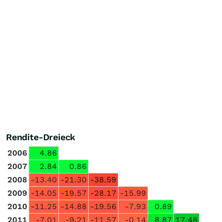
Rendite-Dreieck
2006
4.86
2007
2.84
0.86
2008
-13.40
-21.30
-38.59
2009
-14.05
-19.57
-28.17
-15.99
2010
-11.25
-14.88
-19.56
-7.93
0.89
2011
-7.01
-9.21
-11.57
-0.14
8.87
17.48