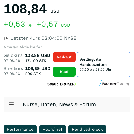
108,84
USD
+0,53
+0,57
%
USD
Letzter Kurs
02:04:00
NYSE
Ameren Aktie kaufen
Geldkurs
108,88
USD
Verkauf
Verlängerte
07.08.26
17.100
STK
Handelszeiten
Briefkurs
108,89
USD
07:30 bis 23:00 Uhr
Kauf
07.08.26
200
STK
Kurse, Daten, News & Forum
Performance
Hoch/Tief
Renditedreieck