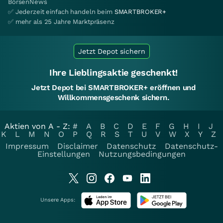
BörsenNews
✅ Jederzeit einfach handeln beim
SMARTBROKER+
✅ mehr als 25 Jahre Marktpräsenz
Jetzt Depot sichern
Ihre Lieblingsaktie geschenkt!
Jetzt Depot bei SMARTBROKER+ eröffnen und
Willkommensgeschenk sichern.
Aktien von A - Z:
#
A
B
C
D
E
F
G
H
I
J
K
L
M
N
O
P
Q
R
S
T
U
V
W
X
Y
Z
Impressum
Disclaimer
Datenschutz
Datenschutz-
Einstellungen
Nutzungsbedingungen
Unsere Apps: