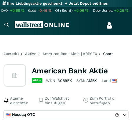
🎁 Ihre Lieblingsaktie geschenkt.
→ Jetzt Depot eröffnen
DAX
+0,69
%
Gold
-0,45
%
Öl (Brent)
+0,06
%
Dow Jones
+0,25
%
Aktien
American Bank Aktie | A0B9FX
Chart
Startseite
American Bank Aktie
Aktie
WKN:
A0B9FX
SYM:
AMBK
Land
Alarme
Zur Watchlist
Zum Portfolio
einrichten
hinzufügen
hinzufügen
Nasdaq OTC