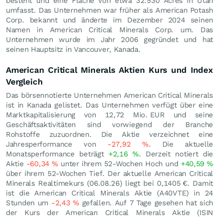
besteht und eine Fläche von etwa 32.530 Acres in Utah
umfasst. Das Unternehmen war früher als American Potash
Corp. bekannt und änderte im Dezember 2024 seinen
Namen in American Critical Minerals Corp. um. Das
Unternehmen wurde im Jahr 2006 gegründet und hat
seinen Hauptsitz in Vancouver, Kanada.
American Critical Minerals Aktien Kurs und Index
Vergleich
Das börsennotierte Unternehmen American Critical Minerals
ist in Kanada gelistet. Das Unternehmen verfügt über eine
Marktkapitalisierung von 12,72 Mio.
EUR
und seine
Geschäftsaktivitäten sind vorwiegend der Branche
Rohstoffe zuzuordnen. Die Aktie verzeichnet eine
Jahresperformance von
-27,92
%
. Die aktuelle
Monatsperformance beträgt
+2,16
%
. Derzeit notiert die
Aktie
-60,34
%
unter ihrem 52-Wochen Hoch und
+40,59
%
über ihrem 52-Wochen Tief. Der aktuelle American Critical
Minerals Realtimekurs (
06.08.26
) liegt bei 0,1405
€
. Damit
ist die American Critical Minerals Aktie (A40VTE) in 24
Stunden um
-2,43
%
gefallen. Auf 7 Tage gesehen hat sich
der Kurs der American Critical Minerals Aktie (ISIN