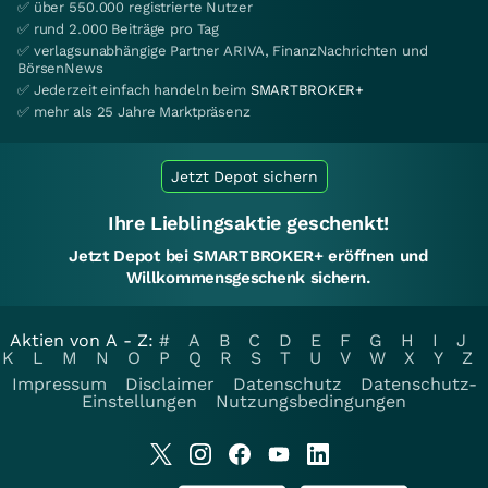
✅ über 550.000 registrierte Nutzer
✅ rund 2.000 Beiträge pro Tag
✅ verlagsunabhängige Partner ARIVA, FinanzNachrichten und
BörsenNews
✅ Jederzeit einfach handeln beim
SMARTBROKER+
✅ mehr als 25 Jahre Marktpräsenz
Jetzt Depot sichern
Ihre Lieblingsaktie geschenkt!
Jetzt Depot bei SMARTBROKER+ eröffnen und
Willkommensgeschenk sichern.
Aktien von A - Z:
#
A
B
C
D
E
F
G
H
I
J
K
L
M
N
O
P
Q
R
S
T
U
V
W
X
Y
Z
Impressum
Disclaimer
Datenschutz
Datenschutz-
Einstellungen
Nutzungsbedingungen