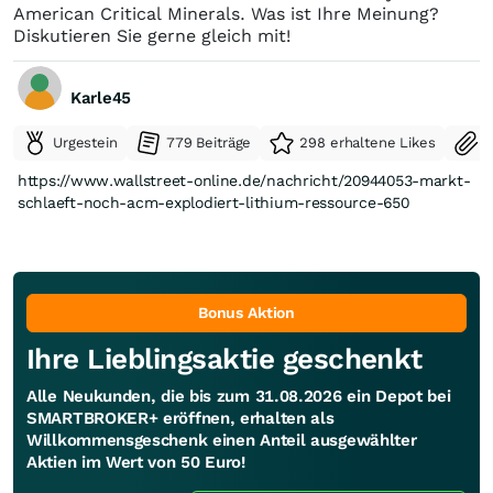
American Critical Minerals. Was ist Ihre Meinung?
Diskutieren Sie gerne gleich mit!
Karle45
Urgestein
779 Beiträge
298 erhaltene Likes
S
https://www.wallstreet-online.de/nachricht/20944053-markt-
schlaeft-noch-acm-explodiert-lithium-ressource-650
Bonus Aktion
Ihre Lieblingsaktie geschenkt
Alle Neukunden, die bis zum 31.08.2026 ein Depot bei
SMARTBROKER+ eröffnen, erhalten als
Willkommensgeschenk einen Anteil ausgewählter
Aktien im Wert von 50 Euro!