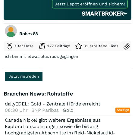
Jetzt Depot eröffnen und sichern!
Robex88
alter Hase
177 Beiträge
31 erhaltene Likes
S
ich bin mit etwas plus raus gegangen
Jetzt mitreden
Branchen News: Rohstoffe
dailyEDEL: Gold - Zentrale Hürde erreicht
08:30 Uhr · BNP Paribas ·
Gold
Anzeige
Canada Nickel gibt weitere Ergebnisse aus
Explorationsbohrungen sowie die bislang
hochgradigsten Abschnitte im Reid-Nickelsulfid-