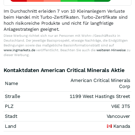
Im Durchschnitt erleiden 7 von 10 Kleinanlegern Verluste
beim Handel mit Turbo-Zertifikaten. Turbo-Zertifikate sind
hoch risikoreiche Produkte und nicht für langfristige
Anlagestrategien geeignet.
Diese Werbung richtet sich nur an Personen mit Wohn-/Geschäftssitz in
Deutschland. Der jeweilige Basisprospekt, etwaige Nachträge, die Endgültigen
Bedingungen sowie das maßgebliche Basisinformationsblatt sind auf
www.ingmarkets.de
veröffentlicht. Beachten Sie auch die
weiteren Hinweise
zu
dieser Werbung.
Kontaktdaten American Critical Minerals Aktie
American Critical Minerals
Name
Corp
Straße
1199 West Hastings Street
PLZ
V6E 3T5
Stadt
Vancouver
Land
Kanada