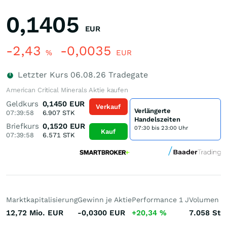
0,1405
EUR
-2,43
-0,0035
%
EUR
Letzter Kurs
06.08.26
Tradegate
American Critical Minerals Aktie kaufen
Geldkurs
0,1450
EUR
Verkauf
Verlängerte
07:39:58
6.907
STK
Handelszeiten
Briefkurs
0,1520
EUR
07:30 bis 23:00 Uhr
Kauf
07:39:58
6.571
STK
Marktkapitalisierung
Gewinn je Aktie
Performance 1 J
Volumen (h
12,72 Mio.
EUR
-0,0300
EUR
+20,34
%
7.058
St.