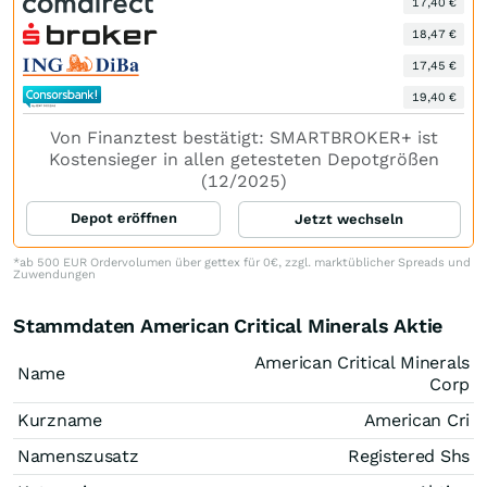
17,40 €
18,47 €
17,45 €
19,40 €
Von Finanztest bestätigt: SMARTBROKER+ ist
Kostensieger in allen getesteten Depotgrößen
(12/2025)
Depot eröffnen
Jetzt wechseln
*ab 500 EUR Ordervolumen über gettex für 0€, zzgl. marktüblicher Spreads und
Zuwendungen
Stammdaten American Critical Minerals Aktie
American Critical Minerals
Name
Corp
Kurzname
American Cri
Namenszusatz
Registered Shs