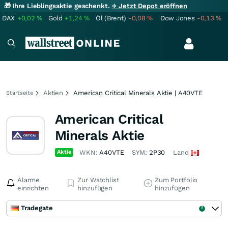
🎁 Ihre Lieblingsaktie geschenkt.
→ Jetzt Depot eröffnen
DAX
+0,02
%
Gold
+1,24
%
Öl (Brent)
-0,08
%
Dow Jones
-0,13
%
Aktien
American Critical Minerals Aktie | A40VTE
Startseite
American Critical
Minerals Aktie
Aktie
WKN:
A40VTE
SYM:
2P30
Land
Alarme
Zur Watchlist
Zum Portfolio
einrichten
hinzufügen
hinzufügen
Tradegate