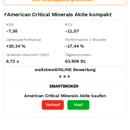
⚡American Critical Minerals Aktie kompakt
KGV
KCV
-7,38
-11,07
Jahresperformance
Performance 3 Monate
+20,34
%
-17,44
%
relatives Volumen (rVol)
Tagesvolumen
6,72
x
63.906 St.
wallstreetONLINE Bewertung
⭐
⭐
⭐
American Critical Minerals
Aktie kaufen
Verkauf
Kauf