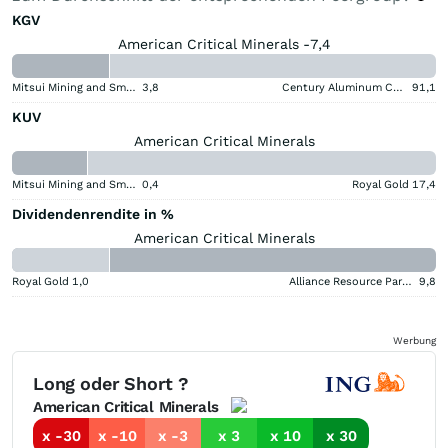
KGV
American Critical Minerals -7,4
Mitsui Mining and Smelting Company
3,8
Century Aluminum Company
91,1
KUV
American Critical Minerals
Mitsui Mining and Smelting Company
0,4
Royal Gold
17,4
Dividendenrendite in %
American Critical Minerals
Royal Gold
1,0
Alliance Resource Partners
9,8
Werbung
Long oder Short ?
American Critical Minerals
x -30
x -10
x -3
x 3
x 10
x 30