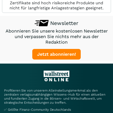
Zertifikate sind hoch risikoreiche Produkte und
nicht für langfristige Anlagestrategien geeignet.
Newsletter
Abonnieren Sie unsere kostenlosen Newsletter
und verpassen Sie nichts mehr aus der
Redaktion
Jetzt abonnieren!
Profitieren Sie von unserem Alleinstellungsmerkmal als den
zentralen verlagsunabhängigen Wissens-Hub für einen aktuellen
und fundierten Zugang in die Börsen- und Wirtschaftswelt, um
strategische Entscheidungen zu treffen.
✅ Größte Finanz-Community Deutschlands