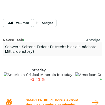
Volumen
Analyse
NewsFlash
Anzeige
Schwere Seltene Erden: Entsteht hier die nächste
Milliardenstory?
Intraday
5
-2,43
%
+1
SMARTBROKER+ Bonus Aktion!
🎁
Ihre Lieblingsaktie geschenkt!