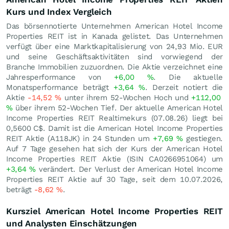
Kurs und Index Vergleich
Das börsennotierte Unternehmen American Hotel Income
Properties REIT ist in Kanada gelistet. Das Unternehmen
verfügt über eine Marktkapitalisierung von 24,93 Mio.
EUR
und seine Geschäftsaktivitäten sind vorwiegend der
Branche Immobilien zuzuordnen. Die Aktie verzeichnet eine
Jahresperformance von
+6,00
%
. Die aktuelle
Monatsperformance beträgt
+3,64
%
. Derzeit notiert die
Aktie
-14,52
%
unter ihrem 52-Wochen Hoch und
+112,00
%
über ihrem 52-Wochen Tief. Der aktuelle American Hotel
Income Properties REIT Realtimekurs (
07.08.26
) liegt bei
0,5600
C$
. Damit ist die American Hotel Income Properties
REIT Aktie (A118JK) in 24 Stunden um
+7,69
%
gestiegen.
Auf 7 Tage gesehen hat sich der Kurs der American Hotel
Income Properties REIT Aktie (ISIN CA0266951064) um
+3,64
%
verändert. Der Verlust der American Hotel Income
Properties REIT Aktie auf 30 Tage, seit dem 10.07.2026,
beträgt
-8,62
%
.
Kursziel American Hotel Income Properties REIT
und Analysten Einschätzungen