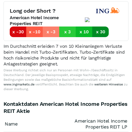
Long oder Short ?
American Hotel Income
Properties REIT
x -30
x -10
x -3
x 3
x 10
x 30
Im Durchschnitt erleiden 7 von 10 Kleinanlegern Verluste
beim Handel mit Turbo-Zertifikaten. Turbo-Zertifikate sind
hoch risikoreiche Produkte und nicht für langfristige
Anlagestrategien geeignet.
Diese Werbung richtet sich nur an Personen mit Wohn-/Geschäftssitz in
Deutschland. Der jeweilige Basisprospekt, etwaige Nachträge, die Endgültigen
Bedingungen sowie das maßgebliche Basisinformationsblatt sind auf
www.ingmarkets.de
veröffentlicht. Beachten Sie auch die
weiteren Hinweise
zu
dieser Werbung.
Kontaktdaten American Hotel Income Properties
REIT Aktie
American Hotel Income
Name
Properties REIT LP