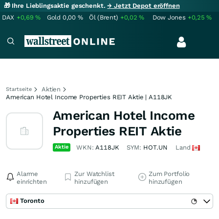
🎁 Ihre Lieblingsaktie geschenkt.
→ Jetzt Depot eröffnen
DAX
+0,69
%
Gold
0,00
%
Öl (Brent)
+0,02
%
Dow Jones
+0,25
%
Aktien
Startseite
American Hotel Income Properties REIT Aktie | A118JK
American Hotel Income
Properties REIT Aktie
Aktie
WKN:
A118JK
SYM:
HOT.UN
Land
Alarme
Zur Watchlist
Zum Portfolio
einrichten
hinzufügen
hinzufügen
Toronto