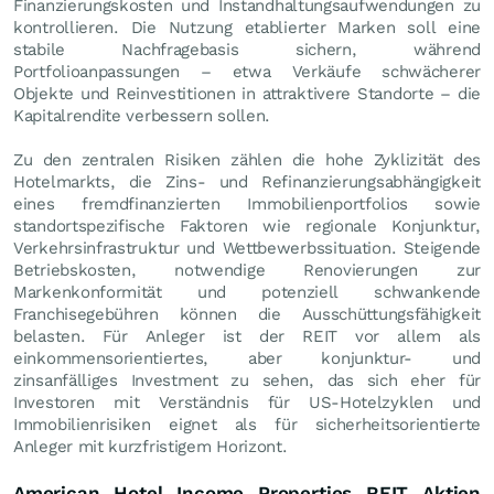
Finanzierungskosten und Instandhaltungsaufwendungen zu
kontrollieren. Die Nutzung etablierter Marken soll eine
stabile Nachfragebasis sichern, während
Portfolioanpassungen – etwa Verkäufe schwächerer
Objekte und Reinvestitionen in attraktivere Standorte – die
Kapitalrendite verbessern sollen.
Zu den zentralen Risiken zählen die hohe Zyklizität des
Hotelmarkts, die Zins- und Refinanzierungsabhängigkeit
eines fremdfinanzierten Immobilienportfolios sowie
standortspezifische Faktoren wie regionale Konjunktur,
Verkehrsinfrastruktur und Wettbewerbssituation. Steigende
Betriebskosten, notwendige Renovierungen zur
Markenkonformität und potenziell schwankende
Franchisegebühren können die Ausschüttungsfähigkeit
belasten. Für Anleger ist der REIT vor allem als
einkommensorientiertes, aber konjunktur- und
zinsanfälliges Investment zu sehen, das sich eher für
Investoren mit Verständnis für US-Hotelzyklen und
Immobilienrisiken eignet als für sicherheitsorientierte
Anleger mit kurzfristigem Horizont.
American Hotel Income Properties REIT Aktien