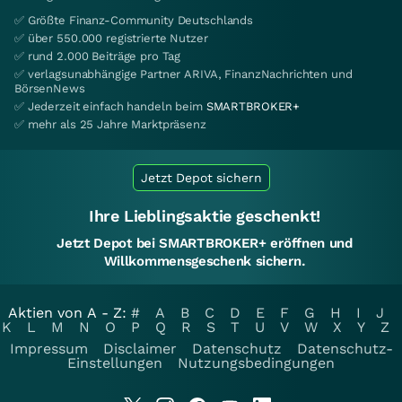
✅ Größte Finanz-Community Deutschlands
✅ über 550.000 registrierte Nutzer
✅ rund 2.000 Beiträge pro Tag
✅ verlagsunabhängige Partner ARIVA, FinanzNachrichten und
BörsenNews
✅ Jederzeit einfach handeln beim
SMARTBROKER+
✅ mehr als 25 Jahre Marktpräsenz
Jetzt Depot sichern
Ihre Lieblingsaktie geschenkt!
Jetzt Depot bei SMARTBROKER+ eröffnen und
Willkommensgeschenk sichern.
Aktien von A - Z:
#
A
B
C
D
E
F
G
H
I
J
K
L
M
N
O
P
Q
R
S
T
U
V
W
X
Y
Z
Impressum
Disclaimer
Datenschutz
Datenschutz-
Einstellungen
Nutzungsbedingungen