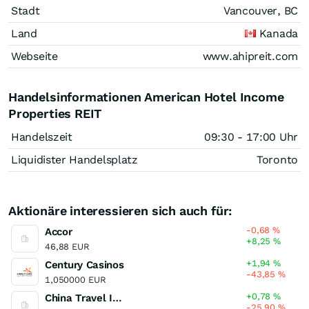
Stadt
Vancouver, BC
Land
Kanada
Webseite
www.ahipreit.com
Handelsinformationen American Hotel Income
Properties REIT
Handelszeit
09:30 - 17:00 Uhr
Liquidister Handelsplatz
Toronto
Aktionäre interessieren sich auch für:
-0,68
%
Accor
+8,25
%
46,88 EUR
+1,94
%
Century Casinos
-43,85
%
1,050000 EUR
+0,78
%
China Travel International Investment Hong Kong
-25,90
%