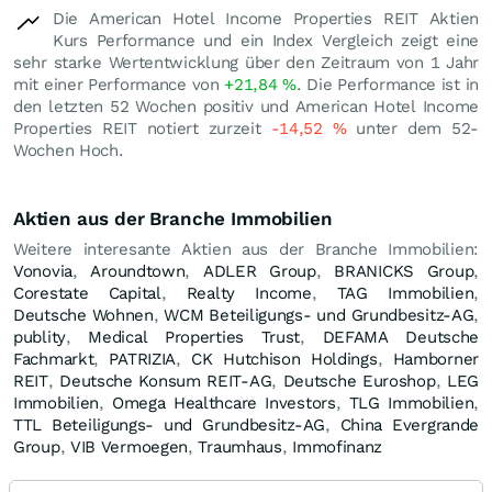
Die American Hotel Income Properties REIT Aktien
Kurs Performance und ein Index Vergleich zeigt eine
sehr starke Wertentwicklung über den Zeitraum von 1 Jahr
mit einer Performance von
+21,84
%
. Die Performance ist in
den letzten 52 Wochen positiv und American Hotel Income
Properties REIT notiert zurzeit
-14,52
%
unter dem 52-
Wochen Hoch.
Aktien aus der Branche Immobilien
Weitere interesante Aktien aus der Branche Immobilien:
Vonovia
,
Aroundtown
,
ADLER Group
,
BRANICKS Group
,
Corestate Capital
,
Realty Income
,
TAG Immobilien
,
Deutsche Wohnen
,
WCM Beteiligungs- und Grundbesitz-AG
,
publity
,
Medical Properties Trust
,
DEFAMA Deutsche
Fachmarkt
,
PATRIZIA
,
CK Hutchison Holdings
,
Hamborner
REIT
,
Deutsche Konsum REIT-AG
,
Deutsche Euroshop
,
LEG
Immobilien
,
Omega Healthcare Investors
,
TLG Immobilien
,
TTL Beteiligungs- und Grundbesitz-AG
,
China Evergrande
Group
,
VIB Vermoegen
,
Traumhaus
,
Immofinanz