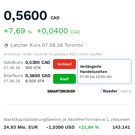
0,5600
CAD
+7,69
+0,0400
%
CAD
Letzter Kurs
07.08.26
Toronto
American Hotel Income Properties REIT Aktie kaufen
Geldkurs
0,5300
CAD
Verkauf
Verlängerte
07.08.26
500
STK
Handelszeiten
Briefkurs
0,5800
CAD
07:30 bis 23:00 Uhr
Kauf
07.08.26
8.500
STK
Marktkapitalisierung
Gewinn je Aktie
Performance 1 J
Volumen (h
24,93 Mio.
EUR
-1,0300
USD
+21,84
%
143.141
S