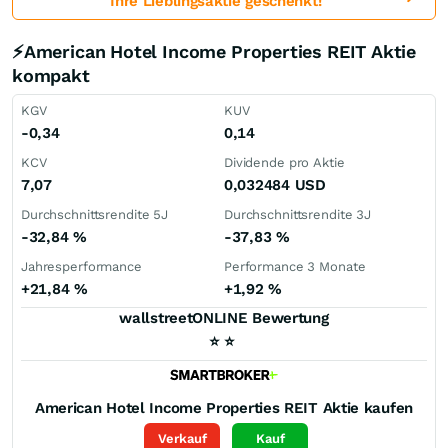
Ihre Lieblingsaktie geschenkt!
⚡American Hotel Income Properties REIT Aktie
kompakt
KGV
KUV
-0,34
0,14
KCV
Dividende pro Aktie
7,07
0,032484
USD
Durchschnittsrendite 5J
Durchschnittsrendite 3J
-32,84
%
-37,83
%
Jahresperformance
Performance 3 Monate
+21,84
%
+1,92
%
wallstreetONLINE Bewertung
⭐
⭐
American Hotel Income Properties REIT
Aktie kaufen
Verkauf
Kauf