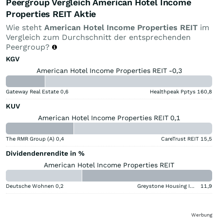
Peergroup Vergleich American Hotel Income
Properties REIT Aktie
Wie steht
American Hotel Income Properties REIT
im
Vergleich zum Durchschnitt der entsprechenden
Peergroup?
KGV
American Hotel Income Properties REIT -0,3
Gateway Real Estate
0,6
Healthpeak Pptys
160,8
KUV
American Hotel Income Properties REIT 0,1
The RMR Group (A)
0,4
CareTrust REIT
15,5
Dividendenrendite in %
American Hotel Income Properties REIT
Deutsche Wohnen
0,2
Greystone Housing Impact Investors LP Benef Unit Cert
11,9
Werbung