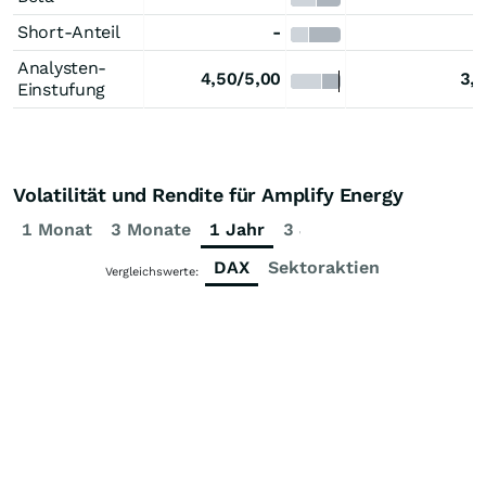
Short-Anteil
-
Analysten-
4,50/5,00
3,
Einstufung
Volatilität und Rendite für Amplify Energy
1 Monat
3 Monate
1 Jahr
3 Jahre
5 Jahre
DAX
Sektoraktien
Vergleichswerte: