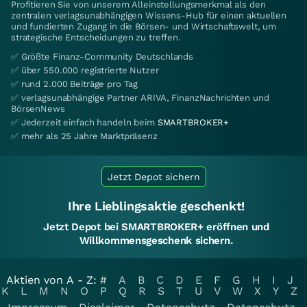
Profitieren Sie von unserem Alleinstellungsmerkmal als den
zentralen verlagsunabhängigen Wissens-Hub für einen aktuellen
und fundierten Zugang in die Börsen- und Wirtschaftswelt, um
strategische Entscheidungen zu treffen.
✅ Größte Finanz-Community Deutschlands
✅ über 550.000 registrierte Nutzer
✅ rund 2.000 Beiträge pro Tag
✅ verlagsunabhängige Partner ARIVA, FinanzNachrichten und
BörsenNews
✅ Jederzeit einfach handeln beim
SMARTBROKER+
✅ mehr als 25 Jahre Marktpräsenz
Jetzt Depot sichern
Ihre Lieblingsaktie geschenkt!
Jetzt Depot bei SMARTBROKER+ eröffnen und
Willkommensgeschenk sichern.
Aktien von A - Z:
#
A
B
C
D
E
F
G
H
I
J
K
L
M
N
O
P
Q
R
S
T
U
V
W
X
Y
Z