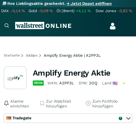
🎁 Ihre Lieblingsaktie geschenkt.
→ Jetzt Depot eröffnen
DAX
-0,14
%
Gold
-0,09
%
Öl (Brent)
+4,11
%
Dow Jones
-0,82
%
Aktien
Amplify Energy Aktie | A2PP3L
Startseite
Amplify Energy Aktie
Aktie
WKN:
A2PP3L
SYM:
2OQ
Land
Alarme
Zur Watchlist
Zum Portfolio
einrichten
hinzufügen
hinzufügen
Tradegate