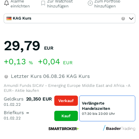
Alarme
Zur Watchlist
Zum Portfolio
einrichten
hinzufügen
hinzufügen
KAG Kurs
29,79
EUR
+0,13
+0,04
%
EUR
Letzter Kurs
06.08.26
KAG Kurs
Amundi Funds SICAV - Emerging Europe Middle East and Africa -A
EUR- Aktie kaufen
Geldkurs
20,350
EUR
Verkauf
Verlängerte
01.02.22
Handelszeiten
Briefkurs
–
07:30 bis 23:00 Uhr
Kauf
01.02.22