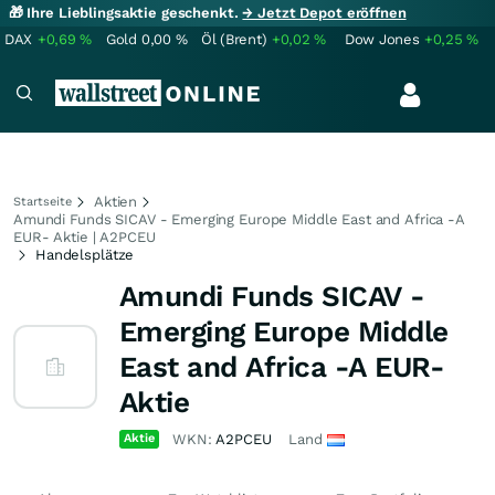
🎁 Ihre Lieblingsaktie geschenkt.
→ Jetzt Depot eröffnen
DAX
+0,69
%
Gold
0,00
%
Öl (Brent)
+0,02
%
Dow Jones
+0,25
%
Aktien
Startseite
Amundi Funds SICAV - Emerging Europe Middle East and Africa -A
EUR- Aktie | A2PCEU
Handelsplätze
Amundi Funds SICAV -
Emerging Europe Middle
East and Africa -A EUR-
Aktie
Aktie
WKN:
A2PCEU
Land