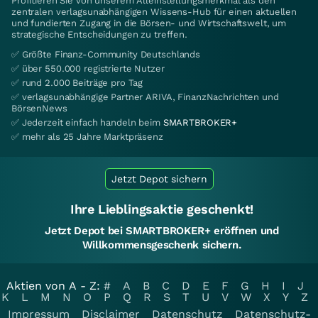
Profitieren Sie von unserem Alleinstellungsmerkmal als den
zentralen verlagsunabhängigen Wissens-Hub für einen aktuellen
und fundierten Zugang in die Börsen- und Wirtschaftswelt, um
strategische Entscheidungen zu treffen.
✅ Größte Finanz-Community Deutschlands
✅ über 550.000 registrierte Nutzer
✅ rund 2.000 Beiträge pro Tag
✅ verlagsunabhängige Partner ARIVA, FinanzNachrichten und
BörsenNews
✅ Jederzeit einfach handeln beim
SMARTBROKER+
✅ mehr als 25 Jahre Marktpräsenz
Jetzt Depot sichern
Ihre Lieblingsaktie geschenkt!
Jetzt Depot bei SMARTBROKER+ eröffnen und
Willkommensgeschenk sichern.
Aktien von A - Z:
#
A
B
C
D
E
F
G
H
I
J
K
L
M
N
O
P
Q
R
S
T
U
V
W
X
Y
Z
Impressum
Disclaimer
Datenschutz
Datenschutz-