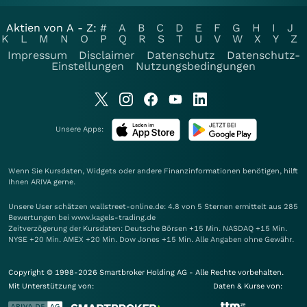
Aktien von A - Z:
#
A
B
C
D
E
F
G
H
I
J
K
L
M
N
O
P
Q
R
S
T
U
V
W
X
Y
Z
Impressum
Disclaimer
Datenschutz
Datenschutz-
Einstellungen
Nutzungsbedingungen
Unsere Apps:
Wenn Sie Kursdaten, Widgets oder andere Finanzinformationen benötigen, hilft
Ihnen
ARIVA
gerne.
Unsere User schätzen wallstreet-online.de: 4.8 von 5 Sternen ermittelt aus 285
Bewertungen bei www.kagels-trading.de
Zeitverzögerung der Kursdaten: Deutsche Börsen +15 Min. NASDAQ +15 Min.
NYSE +20 Min. AMEX +20 Min. Dow Jones +15 Min. Alle Angaben ohne Gewähr.
Copyright © 1998-2026 Smartbroker Holding AG - Alle Rechte vorbehalten.
Mit Unterstützung von:
Daten & Kurse von: