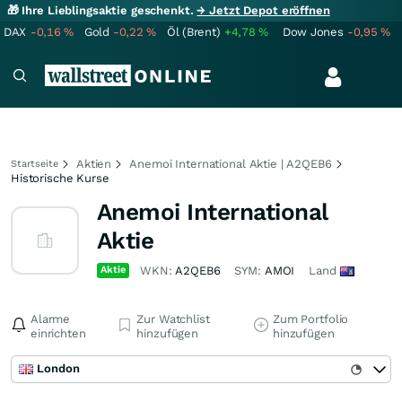
🎁 Ihre Lieblingsaktie geschenkt.
→ Jetzt Depot eröffnen
DAX
-0,16
%
Gold
-0,22
%
Öl (Brent)
+4,78
%
Dow Jones
-0,95
%
Aktien
Anemoi International Aktie | A2QEB6
Startseite
Historische Kurse
Anemoi International
Aktie
Aktie
WKN:
A2QEB6
SYM:
AMOI
Land
Alarme
Zur Watchlist
Zum Portfolio
einrichten
hinzufügen
hinzufügen
London