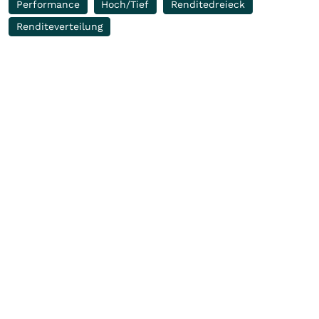
Performance
Hoch/Tief
Renditedreieck
Renditeverteilung