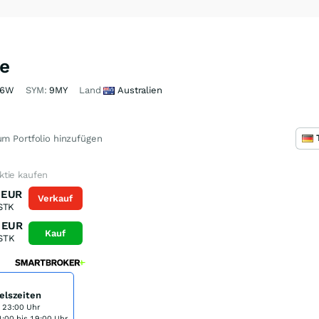
e
C6W
SYM:
9MY
Land
Australien
m Portfolio hinzufügen
tie kaufen
EUR
Verkauf
STK
EUR
Kauf
STK
elszeiten
s 23:00 Uhr
:00 bis 19:00 Uhr