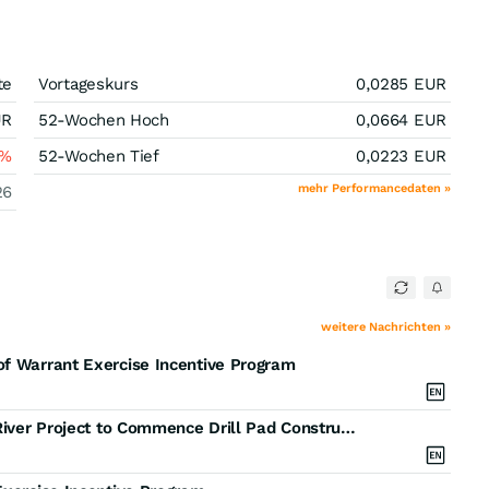
te
Vortageskurs
0,0285
EUR
UR
52-Wochen Hoch
0,0664
EUR
%
52-Wochen Tief
0,0223
EUR
mehr Performancedaten »
26
weitere Nachrichten »
of Warrant Exercise Incentive Program
American Critical Minerals Mobilizes to the Green River Project to Commence Drill Pad Construction