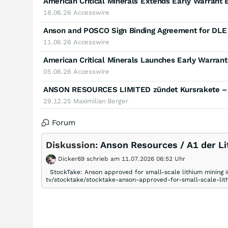
American Critical Minerals Extends Early Warrant 
18.06.26
Accesswire
Anson and POSCO Sign Binding Agreement for DLE 
11.06.26
Accesswire
American Critical Minerals Launches Early Warrant
05.06.26
Accesswire
ANSON RESOURCES LIMITED zündet Kursrakete – je
29.12.25
Maximilian Berger
Forum
Diskussion:
Anson Resources / A1 der L
Dicker69 schrieb am 11.07.2026 06:52 Uhr
StockTake: Anson approved for small-scale lithium mining 
tv/stocktake/stocktake-anson-approved-for-small-scale-lit