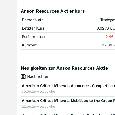
Anson Resources Aktienkurs
Börsenplatz
Tradega
Letzter Kurs
0,0278
E
Performance
-2,46
Kurszeit
07.08.
Neuigkeiten zur Anson Resources Aktie
Nachrichten
American Critical Minerals Announces Completion 
30.06.26
Accesswire
22.06.26
Accesswire