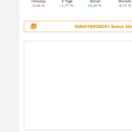
-2,46
%
-1,77
%
+5,30
%
-9,74
%
🎁
SMARTBROKER+ Bonus Aktion