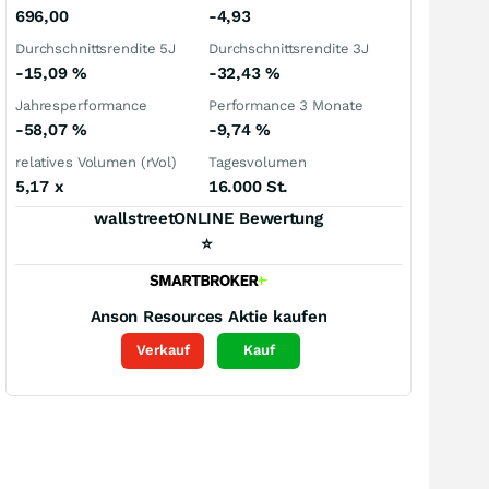
696,00
-4,93
Durchschnittsrendite 5J
Durchschnittsrendite 3J
-15,09
%
-32,43
%
Jahresperformance
Performance 3 Monate
-58,07
%
-9,74
%
relatives Volumen (rVol)
Tagesvolumen
5,17
x
16.000 St.
wallstreetONLINE Bewertung
⭐
Anson Resources
Aktie kaufen
Verkauf
Kauf