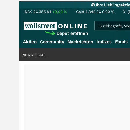
🎁 Ihre Lieblingsakt
DAX
26.355,84
+0,69
%
Gold
4.342,26
0,00
%
Öl (
Depot eröffnen
Aktien
Community
Nachrichten
Indizes
Fonds
NEWS TICKER