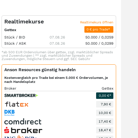
Realtimekurse
Realtimekurs öffnen
0 € pro Trade*
Gettex
Stück /
BID
07.08.26
50.000
/
0,0259
Stück /
ASK
07.08.26
50.000
/
0,0299
*ab 500 EUR Ordervolumen über gettex, zzgl. marktüblicher Spreads
und Zuwendungen | ** zzgl. marktüblicher Spreads und
Zuwendungen, mögliche Steuern und ggf. SEC Gebühr
Anson Resources günstig handeln
Kostenvergleich pro Trade bei einem 5.000 € Ordervolumen, je
nach Handelsplatz
Broker
Gettex
0,00 €*
7,90 €
10,00 €
17,40 €
18,47 €