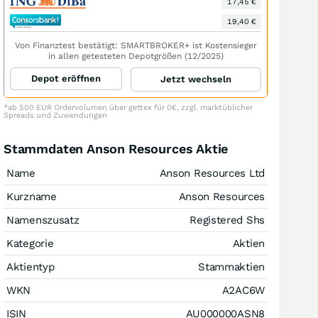
17,45 €
19,40 €
Von Finanztest bestätigt: SMARTBROKER+ ist Kostensieger
in allen getesteten Depotgrößen (12/2025)
Depot eröffnen
Jetzt wechseln
*ab 500 EUR Ordervolumen über gettex für 0€, zzgl. marktüblicher
Spreads und Zuwendungen
Stammdaten Anson Resources Aktie
Name
Anson Resources Ltd
Kurzname
Anson Resources
Namenszusatz
Registered Shs
Kategorie
Aktien
Aktientyp
Stammaktien
WKN
A2AC6W
ISIN
AU000000ASN8