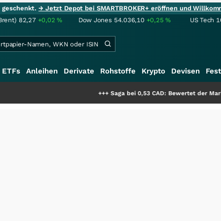
ie geschenkt.
→ Jetzt Depot bei SMARTBROKER+ eröffnen und Willkom
Brent)
82,27
+0,02
%
Dow Jones
54.036,10
+0,25
%
US Tech 1
ETFs
Anleihen
Derivate
Rohstoffe
Krypto
Devisen
Fest
+++
Saga bei 0,53 CAD: Bewertet der Markt noch imme