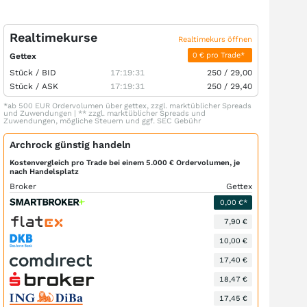
Realtimekurse
Realtimekurs öffnen
0 € pro Trade*
Gettex
Stück /
BID
17:19:31
250
/
29,00
Stück /
ASK
17:19:31
250
/
29,40
*ab 500 EUR Ordervolumen über gettex, zzgl. marktüblicher Spreads
und Zuwendungen | ** zzgl. marktüblicher Spreads und
Zuwendungen, mögliche Steuern und ggf. SEC Gebühr
Archrock günstig handeln
Kostenvergleich pro Trade bei einem 5.000 € Ordervolumen, je
nach Handelsplatz
Broker
Gettex
0,00 €*
7,90 €
10,00 €
17,40 €
18,47 €
17,45 €