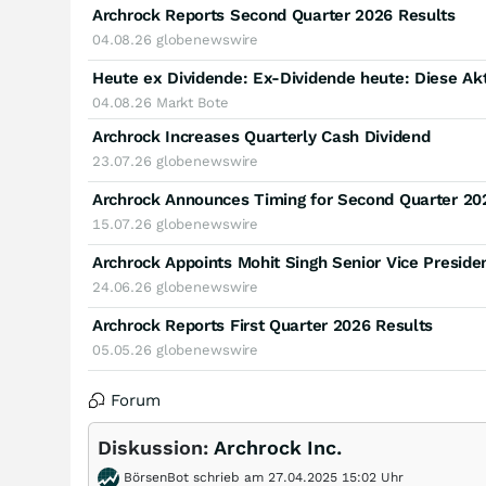
Archrock Reports Second Quarter 2026 Results
04.08.26
globenewswire
Heute ex Dividende: Ex-Dividende heute: Diese Ak
04.08.26
Markt Bote
Archrock Increases Quarterly Cash Dividend
23.07.26
globenewswire
Archrock Announces Timing for Second Quarter 20
15.07.26
globenewswire
Archrock Appoints Mohit Singh Senior Vice Presiden
24.06.26
globenewswire
Archrock Reports First Quarter 2026 Results
05.05.26
globenewswire
Forum
Diskussion:
Archrock Inc.
BörsenBot schrieb am 27.04.2025 15:02 Uhr