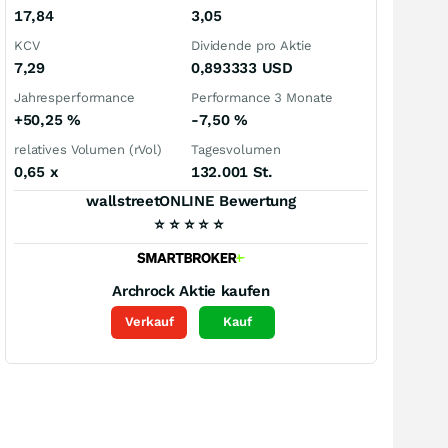
17,84
3,05
KCV
Dividende pro Aktie
7,29
0,893333
USD
Jahresperformance
Performance 3 Monate
+50,25
%
-7,50
%
relatives Volumen (rVol)
Tagesvolumen
0,65
x
132.001 St.
wallstreetONLINE Bewertung
⭐
⭐
⭐
⭐
⭐
Archrock
Aktie kaufen
Verkauf
Kauf