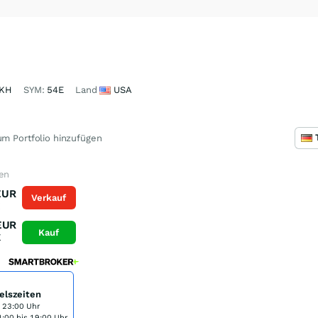
3KH
SYM:
54E
Land
USA
m Portfolio hinzufügen
fen
EUR
Verkauf
K
EUR
Kauf
K
elszeiten
s 23:00 Uhr
:00 bis 19:00 Uhr