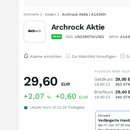
Aktien
Archrock Aktie | A143KH
Startseite
Archrock Aktie
Aktie
ISIN:
US03957W1062
WKN:
A14
Alarme einrichten
Zur Watchlist hinzufügen
Zu
Archrock Aktie kau
29,60
Geldkurs
29,00
EUR
18:00:23
350
ST
Briefkurs
29,40
+2,07
+0,60
%
EUR
18:00:23
340
ST
Letzter Kurs
10:12:19
Tradegate
Hinweis
Verlängerte Hand
Mo-Fr von
07:30 bi
Neu: Samstag von 14