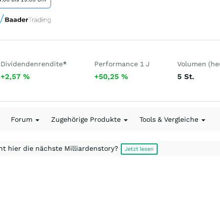
Dividendenrendite
*
Performance 1 J
Volumen (he
+2,57
%
+50,25
%
5
St.
Forum
Zugehörige Produkte
Tools & Vergleiche
t hier die nächste Milliardenstory?
Jetzt lesen