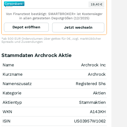
19,40 €
Von Finanztest bestätigt: SMARTBROKER+ ist Kostensieger
in allen getesteten Depotgrößen (12/2025)
Depot eröffnen
Jetzt wechseln
*ab 500 EUR Ordervolumen über gettex für 0€, zzgl. marktüblicher
Spreads und Zuwendungen
Stammdaten Archrock Aktie
Name
Archrock Inc
Kurzname
Archrock
Namenszusatz
Registered Shs
Kategorie
Aktien
Aktientyp
Stammaktien
WKN
A143KH
ISIN
US03957W1062