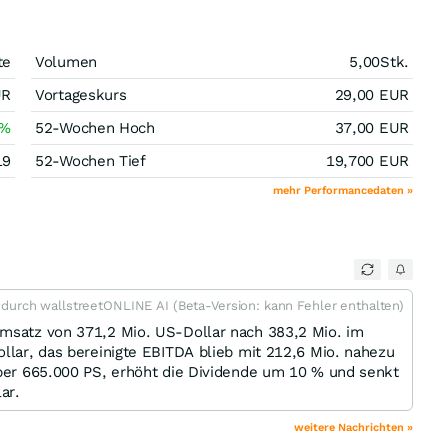
te
Volumen
5,00
Stk.
UR
Vortageskurs
29,00
EUR
%
52-Wochen Hoch
37,00
EUR
19
52-Wochen Tief
19,700
EUR
mehr Performancedaten »
t durch wallstreetONLINE AI (Beta-Version: kann Fehler enthalten)
Umsatz von 371,2 Mio. US-Dollar nach 383,2 Mio. im
ollar, das bereinigte EBITDA blieb mit 212,6 Mio. nahezu
über 665.000 PS, erhöht die Dividende um 10 % und senkt
ar.
weitere Nachrichten »