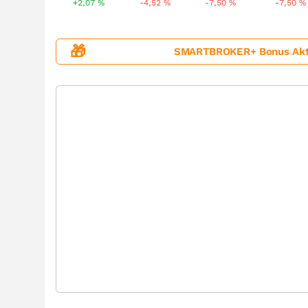
+2,07
%
-4,52
%
-7,50
%
-7,50
%
🎁
SMARTBROKER+ Bonus Aktion