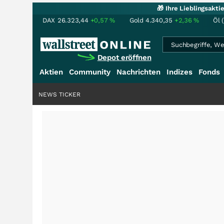
🎁 Ihre Lieblingsakt
DAX
26.323,44
+0,57
%
Gold
4.340,35
+2,36
%
Öl 
Depot eröffnen
Aktien
Community
Nachrichten
Indizes
Fonds
NEWS TICKER