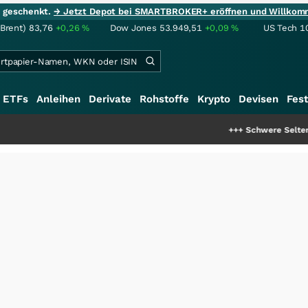
ie geschenkt.
→ Jetzt Depot bei SMARTBROKER+ eröffnen und Willkom
(Brent)
83,76
+0,26
%
Dow Jones
53.949,51
+0,09
%
US Tech 1
ETFs
Anleihen
Derivate
Rohstoffe
Krypto
Devisen
Fest
+++
Schwere Seltene Erden: Ents