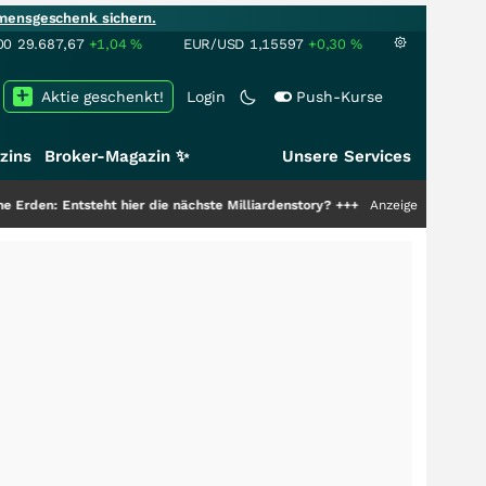
mensgeschenk sichern.
00
29.687,67
+1,04
%
EUR/USD
1,15597
+0,30
%
Aktie geschenkt!
Login
Push-Kurse
zins
Broker-Magazin ✨
Unsere Services
teht hier die nächste Milliardenstory?
+++
Anzeige