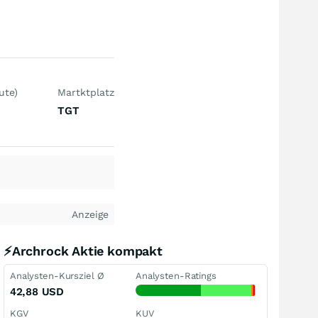
ute)
Martktplatz
TGT
Anzeige
⚡Archrock Aktie kompakt
Analysten-Kursziel Ø
Analysten-Ratings
42,88
USD
KGV
KUV