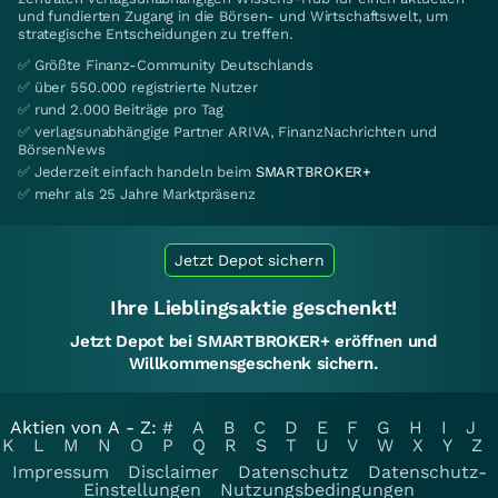
und fundierten Zugang in die Börsen- und Wirtschaftswelt, um
strategische Entscheidungen zu treffen.
✅ Größte Finanz-Community Deutschlands
✅ über 550.000 registrierte Nutzer
✅ rund 2.000 Beiträge pro Tag
✅ verlagsunabhängige Partner ARIVA, FinanzNachrichten und
BörsenNews
✅ Jederzeit einfach handeln beim
SMARTBROKER+
✅ mehr als 25 Jahre Marktpräsenz
Jetzt Depot sichern
Ihre Lieblingsaktie geschenkt!
Jetzt Depot bei SMARTBROKER+ eröffnen und
Willkommensgeschenk sichern.
Aktien von A - Z:
#
A
B
C
D
E
F
G
H
I
J
K
L
M
N
O
P
Q
R
S
T
U
V
W
X
Y
Z
Impressum
Disclaimer
Datenschutz
Datenschutz-
Einstellungen
Nutzungsbedingungen