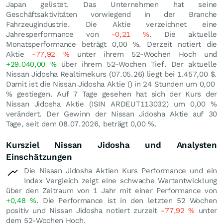
Japan gelistet. Das Unternehmen hat seine
Geschäftsaktivitäten vorwiegend in der Branche
Fahrzeugindustrie. Die Aktie verzeichnet eine
Jahresperformance von
-0,21
%
. Die aktuelle
Monatsperformance beträgt
0,00
%
. Derzeit notiert die
Aktie
-77,92
%
unter ihrem 52-Wochen Hoch und
+29.040,00
%
über ihrem 52-Wochen Tief. Der aktuelle
Nissan Jidosha Realtimekurs (
07.05.26
) liegt bei 1.457,00
$
.
Damit ist die Nissan Jidosha Aktie () in 24 Stunden um
0,00
%
gestiegen. Auf 7 Tage gesehen hat sich der Kurs der
Nissan Jidosha Aktie (ISIN ARDEUT113032) um
0,00
%
verändert. Der Gewinn der Nissan Jidosha Aktie auf 30
Tage, seit dem 08.07.2026, beträgt
0,00
%
.
Kursziel Nissan Jidosha und Analysten
Einschätzungen
Die Nissan Jidosha Aktien Kurs Performance und ein
Index Vergleich zeigt eine schwache Wertentwicklung
über den Zeitraum von 1 Jahr mit einer Performance von
+0,48
%
. Die Performance ist in den letzten 52 Wochen
positiv und Nissan Jidosha notiert zurzeit
-77,92
%
unter
dem 52-Wochen Hoch.