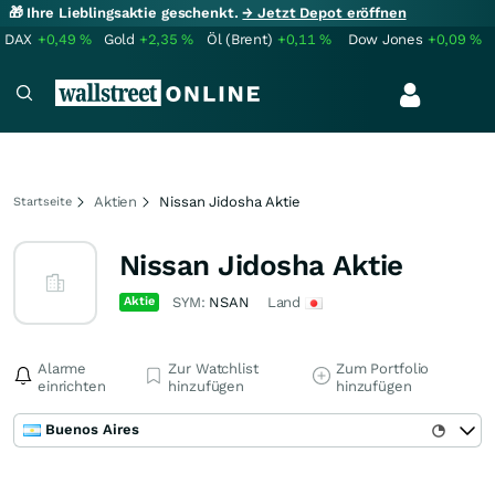
🎁 Ihre Lieblingsaktie geschenkt.
→ Jetzt Depot eröffnen
DAX
+0,49
%
Gold
+2,35
%
Öl (Brent)
+0,11
%
Dow Jones
+0,09
%
Aktien
Nissan Jidosha Aktie
Startseite
Nissan Jidosha Aktie
Aktie
SYM:
NSAN
Land
Alarme
Zur Watchlist
Zum Portfolio
einrichten
hinzufügen
hinzufügen
Buenos Aires