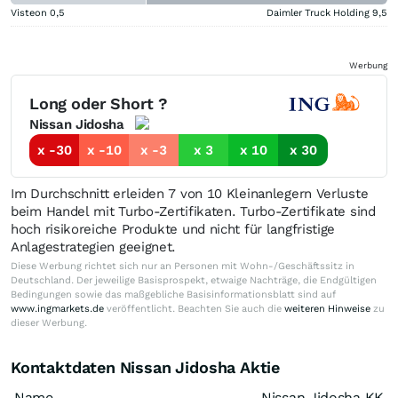
Visteon
0,5
Daimler Truck Holding
9,5
Werbung
Long oder Short ?
Nissan Jidosha
x -30
x -10
x -3
x 3
x 10
x 30
Im Durchschnitt erleiden 7 von 10 Kleinanlegern Verluste
beim Handel mit Turbo-Zertifikaten. Turbo-Zertifikate sind
hoch risikoreiche Produkte und nicht für langfristige
Anlagestrategien geeignet.
Diese Werbung richtet sich nur an Personen mit Wohn-/Geschäftssitz in
Deutschland. Der jeweilige Basisprospekt, etwaige Nachträge, die Endgültigen
Bedingungen sowie das maßgebliche Basisinformationsblatt sind auf
www.ingmarkets.de
veröffentlicht. Beachten Sie auch die
weiteren Hinweise
zu
dieser Werbung.
Kontaktdaten Nissan Jidosha Aktie
Name
Nissan Jidosha KK