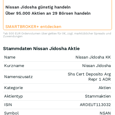
Nissan Jidosha günstig handeln
Über 95.000 Aktien an 29 Börsen handeln
SMARTBROKER+ entdecken
*ab 500 EUR Ordervolumen über gettex für 0€, zzgl. marktüblicher Spreads und
Zuwendungen
Stammdaten Nissan Jidosha Aktie
Name
Nissan Jidosha KK
Kurzname
Nissan Jidosha
Shs Cert Deposito Arg
Namenszusatz
Repr 1 ADR
Kategorie
Aktien
Aktientyp
Stammaktien
ISIN
ARDEUT113032
Symbol
NSAN