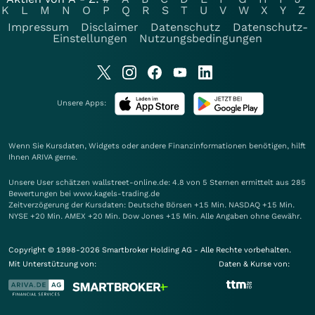
K
L
M
N
O
P
Q
R
S
T
U
V
W
X
Y
Z
Impressum
Disclaimer
Datenschutz
Datenschutz-
Einstellungen
Nutzungsbedingungen
Unsere Apps:
Wenn Sie Kursdaten, Widgets oder andere Finanzinformationen benötigen, hilft
Ihnen
ARIVA
gerne.
Unsere User schätzen wallstreet-online.de: 4.8 von 5 Sternen ermittelt aus 285
Bewertungen bei www.kagels-trading.de
Zeitverzögerung der Kursdaten: Deutsche Börsen +15 Min. NASDAQ +15 Min.
NYSE +20 Min. AMEX +20 Min. Dow Jones +15 Min. Alle Angaben ohne Gewähr.
Copyright © 1998-2026 Smartbroker Holding AG - Alle Rechte vorbehalten.
Mit Unterstützung von:
Daten & Kurse von: