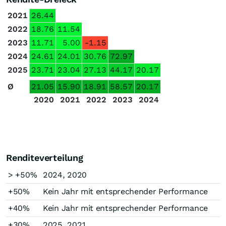
2021
26.44
2022
18.76
11.54
2023
11.71
5.00
-1.15
2024
24.61
24.01
30.76
72.97
2025
23.71
23.04
27.13
44.17
20.17
Ø
21.05
15.90
18.91
58.57
20.17
2020
2021
2022
2023
2024
Renditeverteilung
> +50%
2024, 2020
+50%
Kein Jahr mit entsprechender Performance
+40%
Kein Jahr mit entsprechender Performance
+30%
2025, 2021