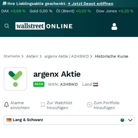
🎁 Ihre Lieblingsaktie geschenkt.
→ Jetzt Depot eröffnen
DAX
+0,69
%
Gold
0,00
%
Öl (Brent)
+0,02
%
Dow Jones
+0,25
%
Aktien
argenx Aktie | A2H9WD
Historische Kurse
Startseite
argenx Aktie
Aktie
WKN:
A2H9WD
Land
Alarme
Zur Watchlist
Zum Portfolio
einrichten
hinzufügen
hinzufügen
Lang & Schwarz