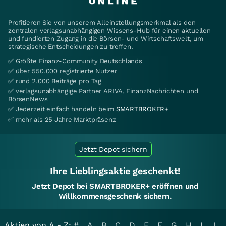
Profitieren Sie von unserem Alleinstellungsmerkmal als den
zentralen verlagsunabhängigen Wissens-Hub für einen aktuellen
und fundierten Zugang in die Börsen- und Wirtschaftswelt, um
strategische Entscheidungen zu treffen.
✅ Größte Finanz-Community Deutschlands
✅ über 550.000 registrierte Nutzer
✅ rund 2.000 Beiträge pro Tag
✅ verlagsunabhängige Partner ARIVA, FinanzNachrichten und
BörsenNews
✅ Jederzeit einfach handeln beim
SMARTBROKER+
✅ mehr als 25 Jahre Marktpräsenz
Jetzt Depot sichern
Ihre Lieblingsaktie geschenkt!
Jetzt Depot bei SMARTBROKER+ eröffnen und
Willkommensgeschenk sichern.
Aktien von A - Z:
#
A
B
C
D
E
F
G
H
I
J