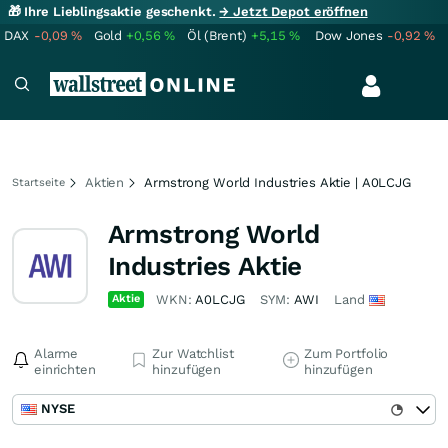
🎁 Ihre Lieblingsaktie geschenkt.
→ Jetzt Depot eröffnen
DAX
-0,09
%
Gold
+0,56
%
Öl (Brent)
+5,15
%
Dow Jones
-0,92
%
Aktien
Armstrong World Industries Aktie | A0LCJG
Startseite
Armstrong World
Industries Aktie
Aktie
WKN:
A0LCJG
SYM:
AWI
Land
Alarme
Zur Watchlist
Zum Portfolio
einrichten
hinzufügen
hinzufügen
NYSE