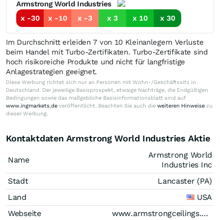
Armstrong World Industries
x -30
x -10
x -3
x 3
x 10
x 30
Im Durchschnitt erleiden 7 von 10 Kleinanlegern Verluste
beim Handel mit Turbo-Zertifikaten. Turbo-Zertifikate sind
hoch risikoreiche Produkte und nicht für langfristige
Anlagestrategien geeignet.
Diese Werbung richtet sich nur an Personen mit Wohn-/Geschäftssitz in
Deutschland. Der jeweilige Basisprospekt, etwaige Nachträge, die Endgültigen
Bedingungen sowie das maßgebliche Basisinformationsblatt sind auf
www.ingmarkets.de
veröffentlicht. Beachten Sie auch die
weiteren Hinweise
zu
dieser Werbung.
Kontaktdaten Armstrong World Industries Aktie
Armstrong World
Name
Industries Inc
Stadt
Lancaster (PA)
Land
USA
Webseite
www.armstrongceilings.com