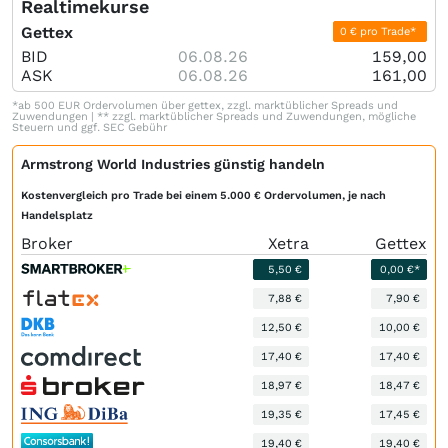
Realtimekurse
Gettex
0 € pro Trade*
BID
06.08.26
159,00
ASK
06.08.26
161,00
*ab 500 EUR Ordervolumen über gettex, zzgl. marktüblicher Spreads und
Zuwendungen | ** zzgl. marktüblicher Spreads und Zuwendungen, mögliche
Steuern und ggf. SEC Gebühr
Armstrong World Industries günstig handeln
Kostenvergleich pro Trade bei einem 5.000 € Ordervolumen, je nach
Handelsplatz
Broker
Xetra
Gettex
5,50 €
0,00 €*
7,88 €
7,90 €
12,50 €
10,00 €
17,40 €
17,40 €
18,97 €
18,47 €
19,35 €
17,45 €
19,40 €
19,40 €