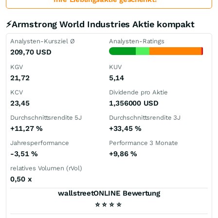
⚡Armstrong World Industries Aktie kompakt
Analysten-Kursziel Ø
Analysten-Ratings
209,70
USD
KGV
KUV
21,72
5,14
KCV
Dividende pro Aktie
23,45
1,356000
USD
Durchschnittsrendite 5J
Durchschnittsrendite 3J
+11,27
%
+33,45
%
Jahresperformance
Performance 3 Monate
-3,51
%
+9,86
%
relatives Volumen (rVol)
0,50
x
wallstreetONLINE Bewertung
⭐
⭐
⭐
⭐