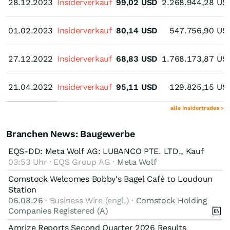
28.12.2023
28.12.2023
Insiderverkauf
99,02
USD
2.268.944,28
US
01.02.2023
01.02.2023
Insiderverkauf
80,14
USD
547.756,90
US
27.12.2022
27.12.2022
Insiderverkauf
68,83
USD
1.768.173,87
US
21.04.2022
21.04.2022
Insiderverkauf
95,11
USD
129.825,15
US
alle Insidertrades »
Branchen News: Baugewerbe
EQS-DD: Meta Wolf AG: LUBANCO PTE. LTD., Kauf
03:53 Uhr · EQS Group AG ·
Meta Wolf
Comstock Welcomes Bobby's Bagel Café to Loudoun
Station
06.08.26
· Business Wire (engl.) ·
Comstock Holding
Companies Registered (A)
Amrize Reports Second Quarter 2026 Results