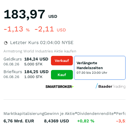
183,97
USD
-1,13
-2,11
%
USD
Letzter Kurs
02:04:00
NYSE
Armstrong World Industries Aktie kaufen
Geldkurs
184,24
USD
Verkauf
Verlängerte
06.08.26
5.000
STK
Handelszeiten
Briefkurs
184,25
USD
07:30 bis 23:00 Uhr
Kauf
06.08.26
1.000
STK
Marktkapitalisierung
Gewinn je Aktie
*
Dividendenrendite
*
Perfo
6,76 Mrd.
EUR
8,4369
USD
+0,82
%
-3,51