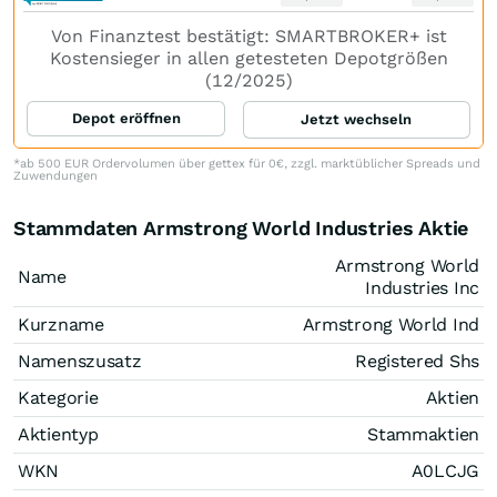
Von Finanztest bestätigt: SMARTBROKER+ ist
Kostensieger in allen getesteten Depotgrößen
(12/2025)
Depot eröffnen
Jetzt wechseln
*ab 500 EUR Ordervolumen über gettex für 0€, zzgl. marktüblicher Spreads und
Zuwendungen
Stammdaten Armstrong World Industries Aktie
Armstrong World
Name
Industries Inc
Kurzname
Armstrong World Ind
Namenszusatz
Registered Shs
Kategorie
Aktien
Aktientyp
Stammaktien
WKN
A0LCJG