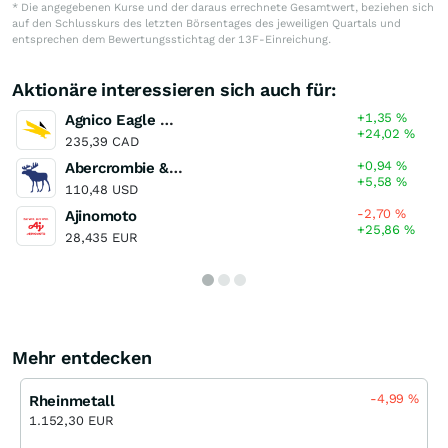
* Die angegebenen Kurse und der daraus errechnete Gesamtwert, beziehen sich
auf den Schlusskurs des letzten Börsentages des jeweiligen Quartals und
entsprechen dem Bewertungsstichtag der 13F-Einreichung.
Aktionäre interessieren sich auch für:
+1,35
%
Agnico Eagle Mines
+24,02
%
235,39 CAD
+0,94
%
Abercrombie & Fitch Registered (A)
+5,58
%
110,48 USD
-2,70
%
Ajinomoto
+25,86
%
28,435 EUR
Mehr entdecken
-4,99
%
Rheinmetall
1.152,30 EUR