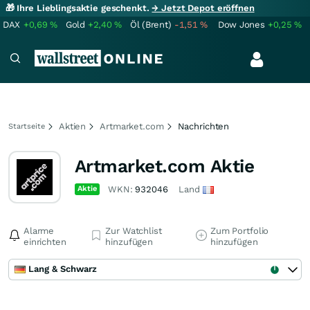
🎁 Ihre Lieblingsaktie geschenkt.
→ Jetzt Depot eröffnen
DAX
+0,69
%
Gold
+2,40
%
Öl (Brent)
-1,51
%
Dow Jones
+0,25
%
Aktien
Artmarket.com
Nachrichten
Startseite
Artmarket.com Aktie
Aktie
WKN:
932046
Land
Alarme
Zur Watchlist
Zum Portfolio
einrichten
hinzufügen
hinzufügen
Lang & Schwarz