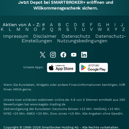
Jetzt Depot bei SMARTBROKER+ eröffnen und
Willkommensgeschenk sichern.
Aktien von A - Z:
#
A
B
C
D
E
F
G
H
I
J
K
L
M
N
O
P
Q
R
S
T
U
V
W
X
Y
Z
Impressum
Disclaimer
Datenschutz
Datenschutz-
Einstellungen
Nutzungsbedingungen
Unsere Apps:
Wenn Sie Kursdaten, Widgets oder andere Finanzinformationen benötigen, hilft
Ihnen
ARIVA
gerne.
Unsere User schätzen wallstreet-online.de: 4.8 von 5 Sternen ermittelt aus 285
Bewertungen bei www.kagels-trading.de
Zeitverzögerung der Kursdaten: Deutsche Börsen +15 Min. NASDAQ +15 Min.
NYSE +20 Min. AMEX +20 Min. Dow Jones +15 Min. Alle Angaben ohne Gewähr.
Copyright © 1998-2026 Smartbroker Holding AG - Alle Rechte vorbehalten.