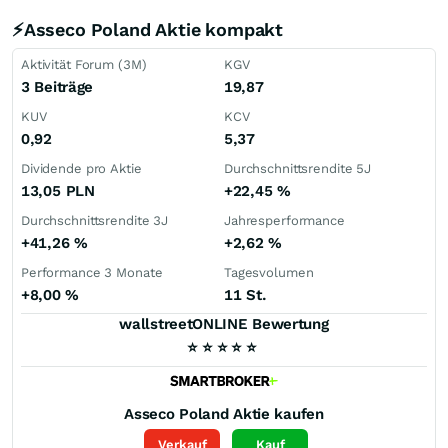
⚡Asseco Poland Aktie kompakt
Aktivität Forum (3M)
KGV
3 Beiträge
19,87
KUV
KCV
0,92
5,37
Dividende pro Aktie
Durchschnittsrendite 5J
13,05
PLN
+22,45
%
Durchschnittsrendite 3J
Jahresperformance
+41,26
%
+2,62
%
Performance 3 Monate
Tagesvolumen
+8,00
%
11 St.
wallstreetONLINE Bewertung
⭐
⭐
⭐
⭐
⭐
Asseco Poland
Aktie kaufen
Verkauf
Kauf