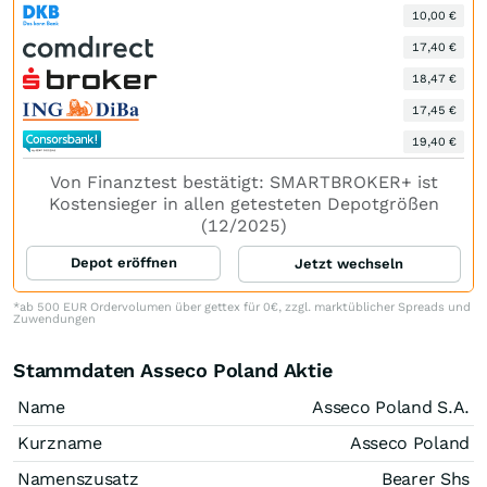
10,00 €
17,40 €
18,47 €
17,45 €
19,40 €
Von Finanztest bestätigt: SMARTBROKER+ ist
Kostensieger in allen getesteten Depotgrößen
(12/2025)
Depot eröffnen
Jetzt wechseln
*ab 500 EUR Ordervolumen über gettex für 0€, zzgl. marktüblicher Spreads und
Zuwendungen
Stammdaten Asseco Poland Aktie
Name
Asseco Poland S.A.
Kurzname
Asseco Poland
Namenszusatz
Bearer Shs