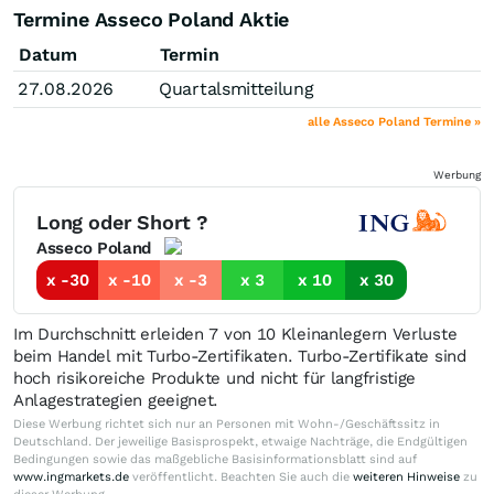
Termine Asseco Poland Aktie
Datum
Termin
27.08.2026
Quartalsmitteilung
alle Asseco Poland Termine »
Werbung
Long oder Short ?
Asseco Poland
x -30
x -10
x -3
x 3
x 10
x 30
Im Durchschnitt erleiden 7 von 10 Kleinanlegern Verluste
beim Handel mit Turbo-Zertifikaten. Turbo-Zertifikate sind
hoch risikoreiche Produkte und nicht für langfristige
Anlagestrategien geeignet.
Diese Werbung richtet sich nur an Personen mit Wohn-/Geschäftssitz in
Deutschland. Der jeweilige Basisprospekt, etwaige Nachträge, die Endgültigen
Bedingungen sowie das maßgebliche Basisinformationsblatt sind auf
www.ingmarkets.de
veröffentlicht. Beachten Sie auch die
weiteren Hinweise
zu