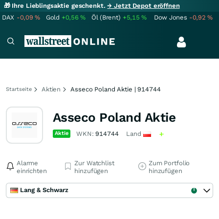
🎁 Ihre Lieblingsaktie geschenkt.
→ Jetzt Depot eröffnen
DAX
-0,09
%
Gold
+0,56
%
Öl (Brent)
+5,15
%
Dow Jones
-0,92
%
Aktien
Asseco Poland Aktie | 914744
Startseite
Asseco Poland Aktie
Aktie
WKN:
914744
Land
Alarme
Zur Watchlist
Zum Portfolio
einrichten
hinzufügen
hinzufügen
Lang & Schwarz