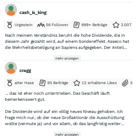
Implementierungen werden für Q2 und Q3 erwartet.
International (+29 %): Starke Erholung in der Slowakei und
cash_is_king
Tschechien nach einer Phase der politischen/geopolitischen
Stagnation.
Urgestein
56 Follower
999+ Beiträge
3.007 e
Nach meinem Verständnis beruht die hohe Dividende, die in
diesem Jahr gezahlt wird, auf einem Sondereffekt. Asseco hat
die Mehrheitsbeteiligung an Sapiens aufgegeben. Der Anteil
wurde von ursprünglich 43,5 % auf 18,7 % reduziert. D.h. dass
mehr anzeigen
knapp 500 Mio. PLN nicht aus der regulären Geschäftstätigkeit
kommen, sondern aus den Verkaufserlösen. Die Dividende
cragg
wird also nicht auf diesem Niveau bleiben.
alter Hase
95 Beiträge
12 erhaltene Likes
Se
... das ist eher noch untertrieben. Das Geschäft läuft
bemerkenswert gut.
Die Dividende wird auf ein völlig neues Niveau gehoben. Ich
frage mich nur, ob der neue Großaktionär die Ausschüttung
wollte (vermute ja) und vor allem, ob das langfristig weiter
machbar ist. Das wäre natürlich legendär.
mehr anzeigen