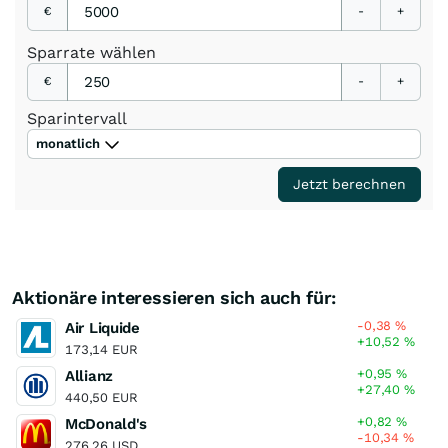
€
-
+
Sparrate
wählen
€
-
+
Sparintervall
monatlich
Jetzt berechnen
Aktionäre interessieren sich auch für:
-0,38
%
Air Liquide
+10,52
%
173,14 EUR
+0,95
%
Allianz
+27,40
%
440,50 EUR
+0,82
%
McDonald's
-10,34
%
276,26 USD