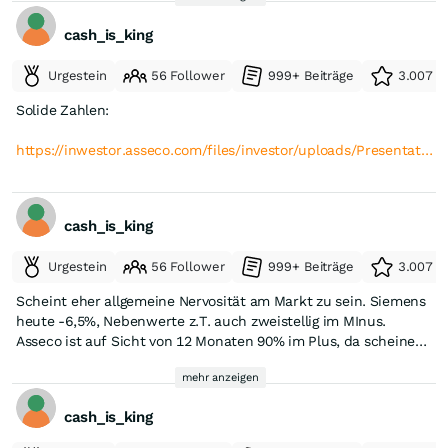
cash_is_king
Urgestein
56 Follower
999+ Beiträge
3.007 e
Solide Zahlen:
https://inwestor.asseco.com/files/investor/uploads/Presentat…
cash_is_king
Urgestein
56 Follower
999+ Beiträge
3.007 e
Scheint eher allgemeine Nervosität am Markt zu sein. Siemens
heute -6,5%, Nebenwerte z.T. auch zweistellig im MInus.
Asseco ist auf Sicht von 12 Monaten 90% im Plus, da scheinen
einige Leute Gewinne mitzunehmen und lösen ggfs. Stop-
mehr anzeigen
Loss-Orders aus.
cash_is_king