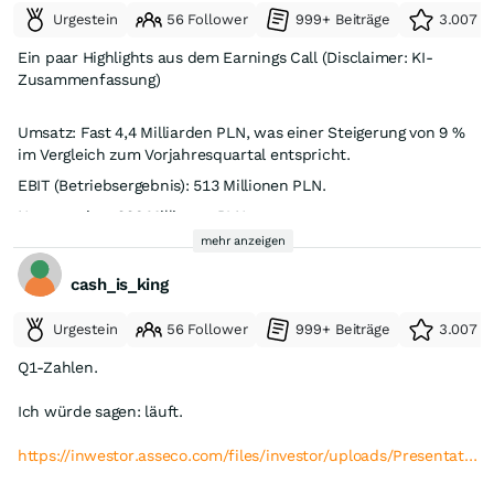
Urgestein
56 Follower
999+ Beiträge
3.007 e
Ein paar Highlights aus dem Earnings Call (Disclaimer: KI-
Zusammenfassung)
Umsatz: Fast 4,4 Milliarden PLN, was einer Steigerung von 9 %
im Vergleich zum Vorjahresquartal entspricht.
EBIT (Betriebsergebnis): 513 Millionen PLN.
Nettogewinn: 228 Millionen PLN.
mehr anzeigen
Diversifikation: Das Geschäft ist sehr breit aufgestellt. Die Top-
10-Kunden machen zusammen nur 13 % des Gesamtumsatzes
cash_is_king
aus; der größte Einzelkunde trägt lediglich 2 % bei.
Urgestein
56 Follower
999+ Beiträge
3.007 e
Öffentlicher Sektor (Größter Bereich – 1,15 Mrd. PLN, +18 %):
Polen (+16 %): Asseco bleibt Marktführer bei Großprojekten
Q1-Zahlen.
(z. B. Sozialversicherung ZUS, Nationaler Gesundheitsfonds).
Ein massiver Wachstumstreiber ist der
Nationale
Ich würde sagen: läuft.
Wiederaufbauplan
(KPO) im Gesundheitswesen: Das
Unternehmen schließt im Eiltempo Verträge mit über 150
https://inwestor.asseco.com/files/investor/uploads/Presentat…
Krankenhäusern ab. Die vollen finanziellen Effekte dieser