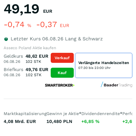
49,19
EUR
-0,74
-0,37
%
EUR
Letzter Kurs
06.08.26
Lang & Schwarz
Asseco Poland Aktie kaufen
Geldkurs
48,62
EUR
Verkauf
06.08.26
102
STK
Verlängerte Handelszeiten
07:30 bis 23:00 Uhr
Briefkurs
49,76
EUR
Kauf
06.08.26
102
STK
Marktkapitalisierung
Gewinn je Aktie
*
Dividendenrendite
*
Perfo
4,08 Mrd.
EUR
10,480
PLN
+6,85
%
+2,6