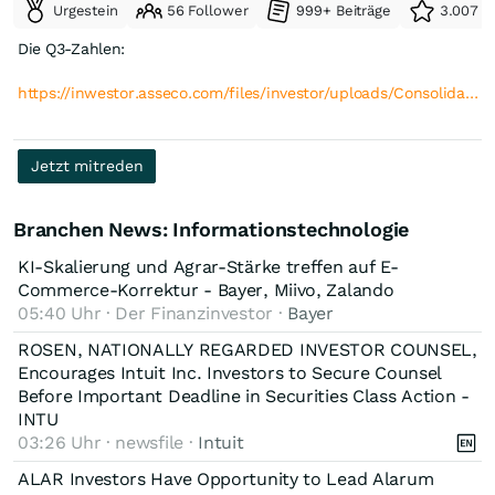
Urgestein
56 Follower
999+ Beiträge
3.007 e
Die Q3-Zahlen:
https://inwestor.asseco.com/files/investor/uploads/Consolida…
Jetzt mitreden
Branchen News: Informationstechnologie
KI-Skalierung und Agrar-Stärke treffen auf E-
Commerce-Korrektur - Bayer, Miivo, Zalando
05:40 Uhr · Der Finanzinvestor ·
Bayer
ROSEN, NATIONALLY REGARDED INVESTOR COUNSEL,
Encourages Intuit Inc. Investors to Secure Counsel
Before Important Deadline in Securities Class Action -
INTU
03:26 Uhr · newsfile ·
Intuit
ALAR Investors Have Opportunity to Lead Alarum