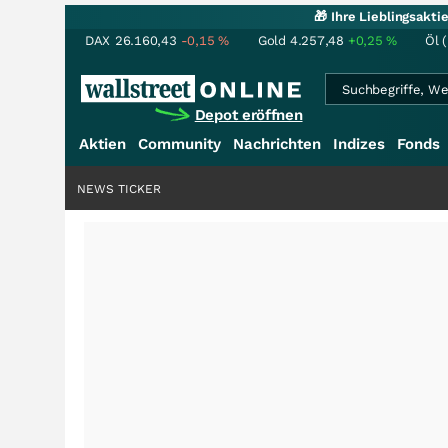
🎁 Ihre Lieblingsakt
DAX
26.160,43
-0,15
%
Gold
4.257,48
+0,25
%
Öl 
Depot eröffnen
Aktien
Community
Nachrichten
Indizes
Fonds
NEWS TICKER