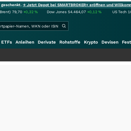
ie geschenkt.
→ Jetzt Depot bei SMARTBROKER+ eröffnen und Willkom
(Brent)
79,70
+0,32
%
Dow Jones
54.464,07
+0,12
%
US Tech 1
ETFs
Anleihen
Derivate
Rohstoffe
Krypto
Devisen
Fest