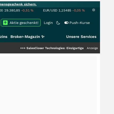
mensgeschenk sichern.
00
29.380,85
-0,51
%
EUR/USD
1,15485
-0,05
%
Aktie geschenkt!
Login
Push-Kurse
zins
Broker-Magazin ✨
Unsere Services
+++
SalesCloser Technologies: Einzigartige Leistung zieht die Top-Dogs an!
Anzeige