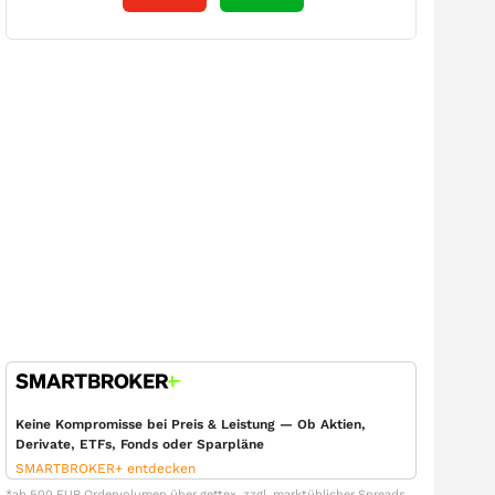
Keine Kompromisse bei Preis & Leistung — Ob Aktien,
Derivate, ETFs, Fonds oder Sparpläne
SMARTBROKER+ entdecken
*ab 500 EUR Ordervolumen über gettex, zzgl. marktüblicher Spreads