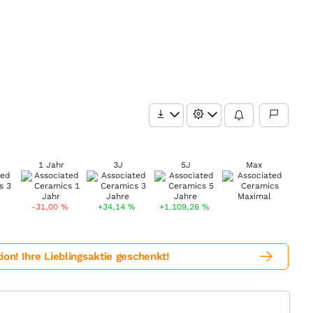
1 Jahr
3J
5J
Max
-31,00
%
+34,14
%
+1.109,26
%
! Ihre Lieblingsaktie geschenkt!