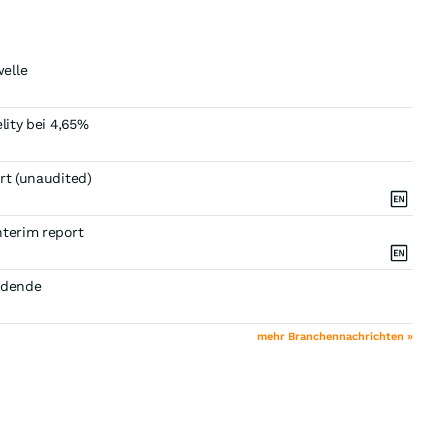
elle
lity bei 4,65%
rt (unaudited)
nterim report
vidende
mehr Branchennachrichten »