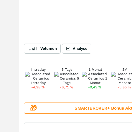
Volumen
Analyse
Intraday
5 Tage
1 Monat
3M
-4,98
%
-6,71
%
+0,43
%
-5,85
%
🎁
SMARTBROKER+ Bonus Aktion