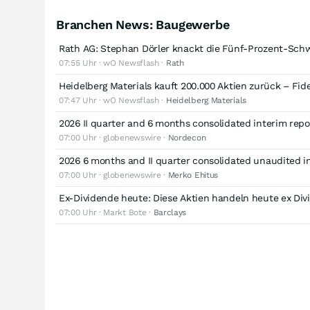
Branchen News: Baugewerbe
Rath AG: Stephan Dörler knackt die Fünf-Prozent-Schw
07:55 Uhr · wO Newsflash ·
Rath
Heidelberg Materials kauft 200.000 Aktien zurück – Fide
07:47 Uhr · wO Newsflash ·
Heidelberg Materials
2026 II quarter and 6 months consolidated interim repo
07:00 Uhr · globenewswire ·
Nordecon
2026 6 months and II quarter consolidated unaudited i
07:00 Uhr · globenewswire ·
Merko Ehitus
Ex-Dividende heute: Diese Aktien handeln heute ex Di
07:00 Uhr · Markt Bote ·
Barclays