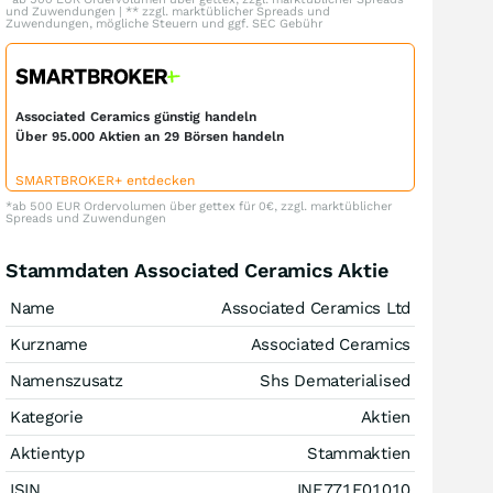
und Zuwendungen | ** zzgl. marktüblicher Spreads und
Zuwendungen, mögliche Steuern und ggf. SEC Gebühr
Associated Ceramics günstig handeln
Über 95.000 Aktien an 29 Börsen handeln
SMARTBROKER+ entdecken
*ab 500 EUR Ordervolumen über gettex für 0€, zzgl. marktüblicher
Spreads und Zuwendungen
Stammdaten Associated Ceramics Aktie
Name
Associated Ceramics Ltd
Kurzname
Associated Ceramics
Namenszusatz
Shs Dematerialised
Kategorie
Aktien
Aktientyp
Stammaktien
ISIN
INE771E01010