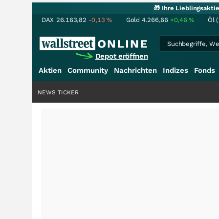
🎁 Ihre Lieblingsakt
DAX
26.163,82
-0,13
%
Gold
4.266,66
+0,46
%
Öl 
Depot eröffnen
Aktien
Community
Nachrichten
Indizes
Fonds
NEWS TICKER