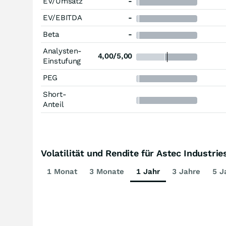
EV/Umsatz
-
EV/EBITDA
-
Beta
-
Analysten-
4,00/5,00
Einstufung
PEG
Short-
Anteil
Volatilität und Rendite für Astec Industrie
1 Monat
3 Monate
1 Jahr
3 Jahre
5 J