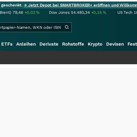
ie geschenkt.
→ Jetzt Depot bei SMARTBROKER+ eröffnen und Willkom
(Brent)
79,46
+0,03
%
Dow Jones
54.480,34
+0,15
%
US Tech 1
ETFs
Anleihen
Derivate
Rohstoffe
Krypto
Devisen
Fest