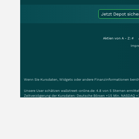
Jetzt Depot siche
Aktien von A - Z:
#
Impr
Wenn Sie Kursdaten, Widgets oder andere Finanzinformationen benöti
Unsere User schätzen wallstreet-online.de: 4.8 von 5 Sternen ermitt
Zeitverzögerung der Kursdaten: Deutsche Börsen +15 Min. NASDAQ +
Copyright © 1998-2026 Smartbroker Holding AG - Alle Rechte vorbeh