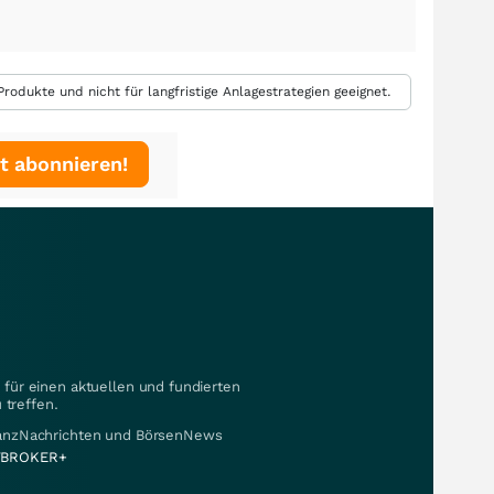
rodukte und nicht für langfristige Anlagestrategien geeignet.
t abonnieren!
für einen aktuellen und fundierten
 treffen.
nanzNachrichten und BörsenNews
BROKER+