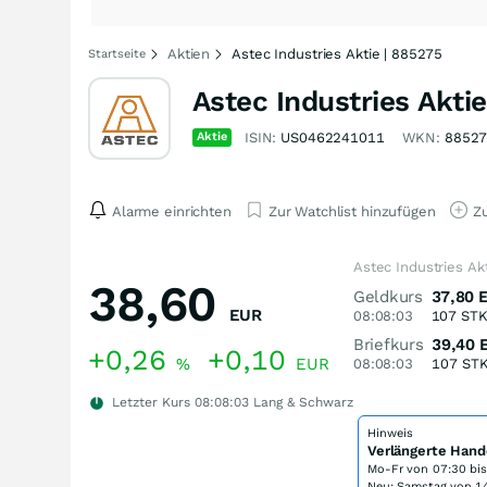
Aktien
Astec Industries Aktie | 885275
Startseite
Astec Industries Aktie
Aktie
ISIN:
US0462241011
WKN:
8852
Alarme einrichten
Zur Watchlist hinzufügen
Zu
Astec Industries Ak
38,60
Geldkurs
37,80
EUR
08:08:03
107
ST
Briefkurs
39,40
+0,26
+0,10
%
EUR
08:08:03
107
ST
Letzter Kurs
08:08:03
Lang & Schwarz
Hinweis
Verlängerte Hand
Mo-Fr von
07:30 bi
Neu: Samstag von 14