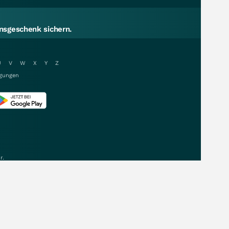
sgeschenk sichern.
U
V
W
X
Y
Z
gungen
r.
Daten & Kurse von: