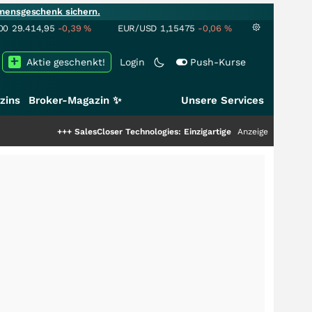
mensgeschenk sichern.
00
29.414,95
-0,39
%
EUR/USD
1,15475
-0,06
%
Aktie geschenkt!
Login
Push-Kurse
zins
Broker-Magazin ✨
Unsere Services
+++
SalesCloser Technologies: Einzigartige Leistung zieht die Top-Dogs a
Anzeige