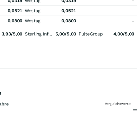
0,0319
Westag
0,0319
-
0,0521
Westag
0,0521
-
0,0800
Westag
0,0800
-
3,93/5,00
Sterling Infrastructure
5,00/5,00
PulteGroup
4,00/5,00
s
ahre
Vergleichswerte: