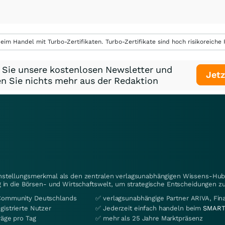
eim Handel mit Turbo-Zertifikaten. Turbo-Zertifikate sind hoch risikoreiche P
 Sie unsere kostenlosen Newsletter und
Jetz
n Sie nichts mehr aus der Redaktion
instellungsmerkmal als den zentralen verlagsunabhängigen Wissens-Hub 
 in die Börsen- und Wirtschaftswelt, um strategische Entscheidungen zu
Community Deutschlands
✅ verlagsunabhängige Partner ARIVA, Fi
gistrierte Nutzer
✅ Jederzeit einfach handeln beim
SMART
räge pro Tag
✅ mehr als 25 Jahre Marktpräsenz