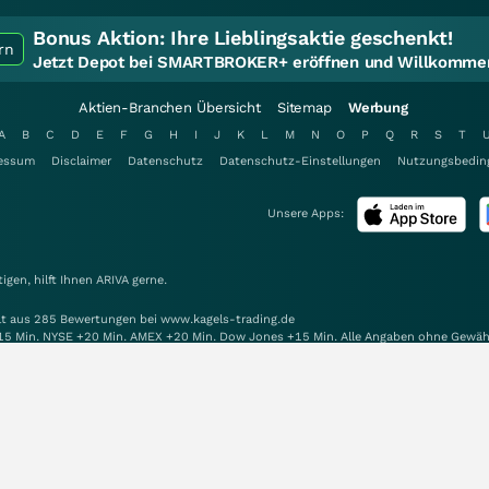
Bonus Aktion:
Ihre Lieblingsaktie geschenkt!
rn
Jetzt Depot bei SMARTBROKER+ eröffnen und Willkommen
Aktien-Branchen Übersicht
Sitemap
Werbung
A
B
C
D
E
F
G
H
I
J
K
L
M
N
O
P
Q
R
S
T
essum
Disclaimer
Datenschutz
Datenschutz-Einstellungen
Nutzungsbedin
Unsere Apps:
gen, hilft Ihnen
ARIVA
gerne.
elt aus 285 Bewertungen bei www.kagels-trading.de
15 Min. NYSE +20 Min. AMEX +20 Min. Dow Jones +15 Min. Alle Angaben ohne Gewäh
alten.
Mit Unterstützung von: