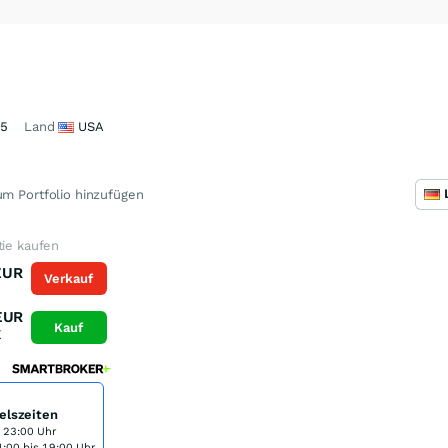
75
Land
USA
m Portfolio hinzufügen
tie kaufen
EUR
Verkauf
K
EUR
Kauf
K
elszeiten
s 23:00 Uhr
:00 bis 19:00 Uhr