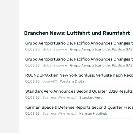
Branchen News: Luftfahrt und Raumfahrt
Grupo Aeroportuario Del Pacifico Announces Changes 
06.08.26
· globenewswire ·
Grupo Aeroportuario del Pacifico SAB
Grupo Aeroportuario Del Pacifico Announces Changes 
06.08.26
· globenewswire ·
Grupo Aeroportuario del Pacifico SAB
ROUNDUP/Aktien New York Schluss: Verluste nach Rekor
06.08.26
· dpa-AFX ·
Western Digital
StandardAero Announces Second Quarter 2026 Results
06.08.26
· Business Wire (engl.) ·
StandardAero
Karman Space & Defense Reports Second Quarter Fiscal
06.08.26
· Business Wire (engl.) ·
Karman Holdings