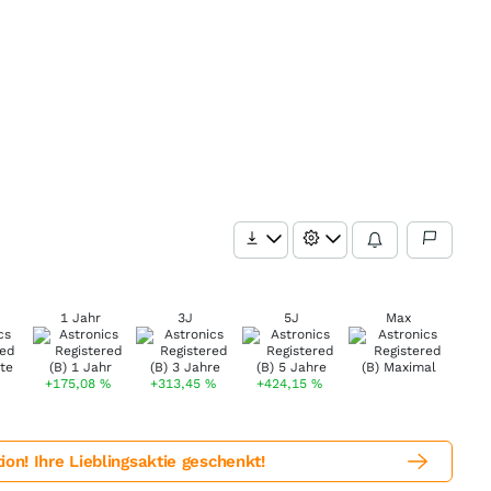
1 Jahr
3J
5J
Max
+175,08
%
+313,45
%
+424,15
%
! Ihre Lieblingsaktie geschenkt!