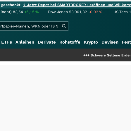
ie geschenkt.
→ Jetzt Depot bei SMARTBROKER+ eröffnen und Willkom
(Brent)
83,54
+5,15
%
Dow Jones
53.901,32
-0,92
%
US Tech 
ETFs
Anleihen
Derivate
Rohstoffe
Krypto
Devisen
Fest
+++
Schwere Seltene Erden: Entsteht hi