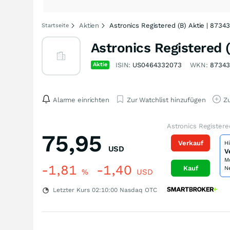
Aktien
Astronics Registered (B) Aktie | 8734
Startseite
Astronics Registered (
Aktie
ISIN:
US0464332073
WKN:
8734
Alarme einrichten
Zur Watchlist hinzufügen
Zu
Astronics Registere
75,95
Verkauf
H
USD
V
M
-1,81
-1,40
Kauf
N
%
USD
Letzter Kurs
02:10:00
Nasdaq OTC