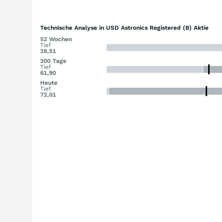
Technische Analyse in USD Astronics Registered (B) Aktie
52 Wochen
Tief
28,51
200 Tage
Tief
61,90
Heute
Tief
72,01