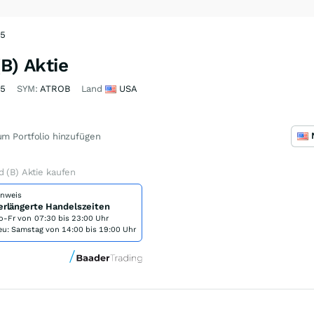
35
B) Aktie
35
SYM:
ATROB
Land
USA
m Portfolio hinzufügen
d (B) Aktie kaufen
inweis
erlängerte Handelszeiten
o-Fr von
07:30 bis 23:00 Uhr
eu: Samstag von 14:00 bis 19:00 Uhr