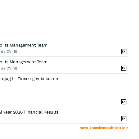
to Its Management Team
 de CV (B)
to Its Management Team
 de CV (B)
djagd - Zinssorgen belasten
 Year 2026 Financial Results
mehr Branchennachrichten »