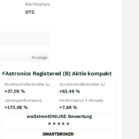
Martktplatz
OTC
Anzeige
⚡Astronics Registered (B) Aktie kompakt
Durchschnittsrendite 5J
Durchschnittsrendite 3J
+37,05
%
+63,46
%
Jahresperformance
Performance 3 Monate
+175,08
%
+7,88
%
wallstreetONLINE Bewertung
⭐
⭐
⭐
⭐
⭐