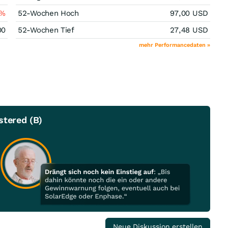
%
52-Wochen Hoch
97,00
USD
00
52-Wochen Tief
27,48
USD
mehr Performancedaten »
stered (B)
Neue Diskussion erstellen