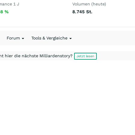
mance 1 J
Volumen (heute)
08
%
8.745
St.
Forum
Tools & Vergleiche
t hier die nächste Milliardenstory?
Jetzt lesen