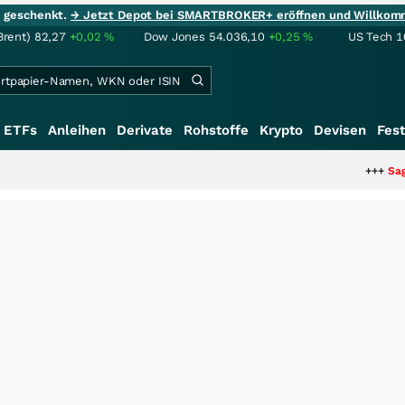
ie geschenkt.
→ Jetzt Depot bei SMARTBROKER+ eröffnen und Willkom
Brent)
82,27
+0,02
%
Dow Jones
54.036,10
+0,25
%
US Tech 1
ETFs
Anleihen
Derivate
Rohstoffe
Krypto
Devisen
Fest
+++
Saga bei 0,5