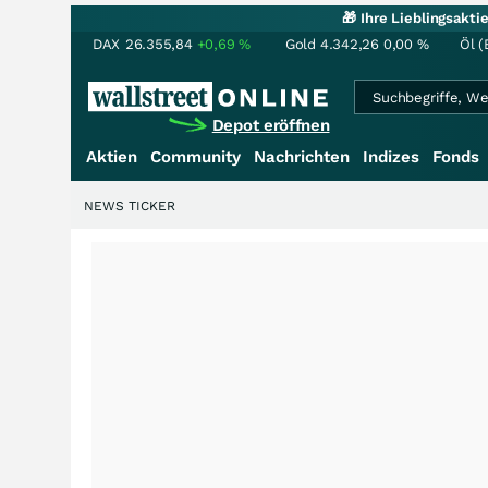
🎁 Ihre Lieblingsakt
DAX
26.355,84
+0,69
%
Gold
4.342,26
0,00
%
Öl (
Depot eröffnen
Aktien
Community
Nachrichten
Indizes
Fonds
NEWS TICKER