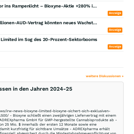
Starke ETF-Performance rückt Psychedelika-Sektor ins Rampenlicht – Bioxyne-Aktie +280% in 12 Monaten, Definium im Fahrwasser wachsender Kapitalströme
Anzeige
Bioxyne Aktie in Hochform: Aurora-Deal und 50-Millionen-AUD-Vertrag könnten neues Wachstum entfachen
Anzeige
e Limited im Sog des 20-Prozent-Sektorbooms
Anzeige
weitere Diskussionen »
ossen in den Jahren 2024-25
s/irw-news-bioxyne-limited-bioxyne-sichert-sich-exklusiven-
0/ - Bioxyne schließt einen zweijährigen Liefervertrag mit einem
n ADREXpharma GmbH für GMP-hergestellte Cannabisprodukte ab -
n 25 Mio. $ innerhalb der ersten 12 Monate sowie eine
damit kurzfristig für sichtbare Umsätze - ADREXpharma erhält
finanziell abgesichert durch die Mindestabnahmeverpflichtung von