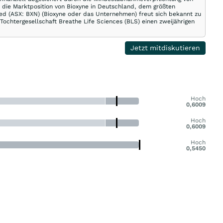
t die Marktposition von Bioxyne in Deutschland, dem größten
ed (ASX: BXN) (Bioxyne oder das Unternehmen) freut sich bekannt zu
ochtergesellschaft Breathe Life Sciences (BLS) einen zweijährigen
Jetzt mitdiskutieren
Hoch
0,6009
Hoch
0,6009
Hoch
0,5450