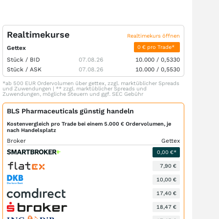
Realtimekurse
Realtimekurs öffnen
0 € pro Trade*
Gettex
Stück /
BID
07.08.26
10.000
/
0,5330
Stück /
ASK
07.08.26
10.000
/
0,5530
*ab 500 EUR Ordervolumen über gettex, zzgl. marktüblicher Spreads
und Zuwendungen | ** zzgl. marktüblicher Spreads und
Zuwendungen, mögliche Steuern und ggf. SEC Gebühr
BLS Pharmaceuticals günstig handeln
Kostenvergleich pro Trade bei einem 5.000 € Ordervolumen, je
nach Handelsplatz
Broker
Gettex
0,00 €*
7,90 €
10,00 €
17,40 €
18,47 €