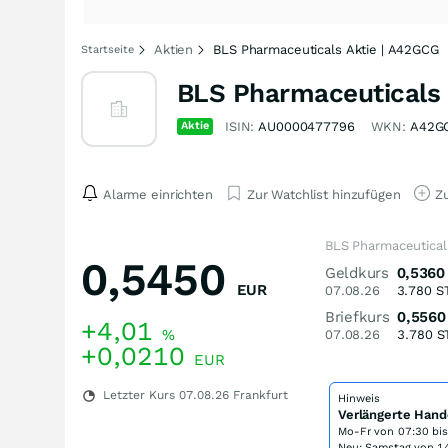
Aktien
BLS Pharmaceuticals Aktie | A42GCG
Startseite
BLS Pharmaceuticals 
Aktie
ISIN:
AU0000477796
WKN:
A42G
Alarme einrichten
Zur Watchlist hinzufügen
Zu
BLS Pharmaceutical
0,5450
Geldkurs
0,5360
EUR
07.08.26
3.780
S
Briefkurs
0,5560
+4,01
%
07.08.26
3.780
S
+0,0210
EUR
Letzter Kurs
07.08.26
Frankfurt
Hinweis
Verlängerte Hand
Mo-Fr von
07:30 bi
Neu: Samstag von 14