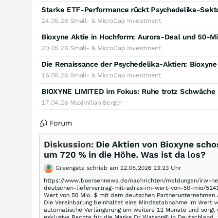
24.05.26
Small- & MicroCap Investment
20.05.26
Small- & MicroCap Investment
Die Renaissance der Psychedelika-Aktien: Bioxyn
16.05.26
Small- & MicroCap Investment
BIOXYNE LIMITED im Fokus: Ruhe trotz Schwäche
17.04.26
Maximilian Berger
Forum
Diskussion:
Die Aktien von Bioxyne sch
um 720 % in die Höhe. Was ist da los?
Greengate schrieb am 12.05.2026 13:23 Uhr
https://www.boersennews.de/nachrichten/meldungen/irw-new
deutschen-liefervertrag-mit-adrex-im-wert-von-50-mio/514150
Wert von 50 Mio. $ mit dem deutschen Partnerunternehme
Die Vereinbarung beinhaltet eine Mindestabnahme im Wert vo
automatische Verlängerung um weitere 12 Monate und sorgt 
exklusive Rechte für die Marke Dr Watson® in Deutschland, 