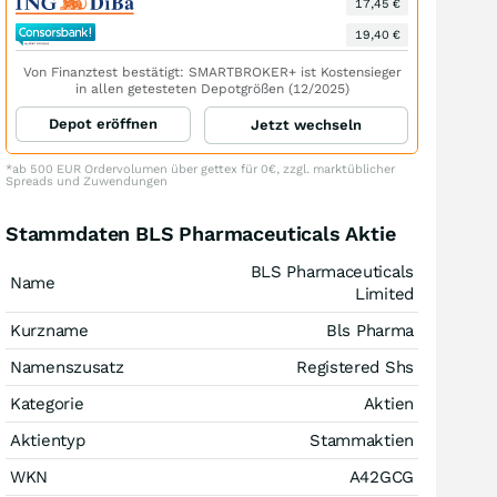
17,45 €
19,40 €
Von Finanztest bestätigt: SMARTBROKER+ ist Kostensieger
in allen getesteten Depotgrößen (12/2025)
Depot eröffnen
Jetzt wechseln
*ab 500 EUR Ordervolumen über gettex für 0€, zzgl. marktüblicher
Spreads und Zuwendungen
Stammdaten BLS Pharmaceuticals Aktie
BLS Pharmaceuticals
Name
Limited
Kurzname
Bls Pharma
Namenszusatz
Registered Shs
Kategorie
Aktien
Aktientyp
Stammaktien
WKN
A42GCG