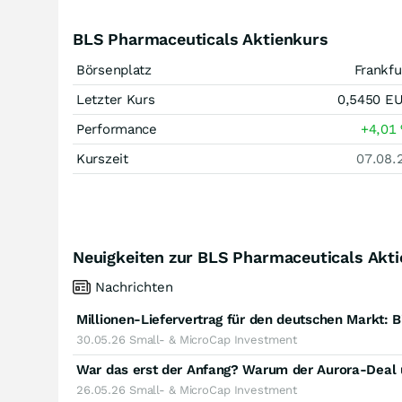
BLS Pharmaceuticals Aktienkurs
Börsenplatz
Frankfu
Letzter Kurs
0,5450
E
Performance
+4,01
Kurszeit
07.08.
Neuigkeiten zur BLS Pharmaceuticals Akti
Nachrichten
Millionen-Liefervertrag für den deutschen Markt: 
30.05.26
Small- & MicroCap Investment
26.05.26
Small- & MicroCap Investment