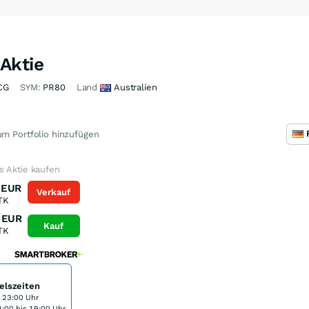
Aktie
CG
SYM:
PR80
Land
Australien
m Portfolio hinzufügen
s Aktie kaufen
EUR
Verkauf
TK
EUR
Kauf
TK
elszeiten
s 23:00 Uhr
:00 bis 19:00 Uhr