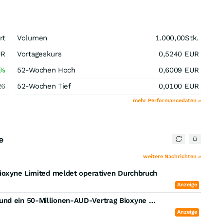
rt
Volumen
1.000,00
Stk.
UR
Vortageskurs
0,5240
EUR
%
52-Wochen Hoch
0,6009
EUR
26
52-Wochen Tief
0,0100
EUR
mehr Performancedaten »
e
weitere Nachrichten »
Bioxyne Limited meldet operativen Durchbruch
Anzeige
War das erst der Anfang? Warum der Aurora-Deal und ein 50-Millionen-AUD-Vertrag Bioxyne weiteren Schub geben könnten
Anzeige