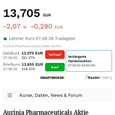
13,705
EUR
-2,07
-0,290
%
EUR
Letzter Kurs
07.08.26
Tradegate
Aurinia Pharmaceuticals Aktie kaufen
Geldkurs
13,570
EUR
Verkauf
Verlängerte
07.08.26
221
STK
Handelszeiten
Briefkurs
13,855
EUR
07:30 bis 23:00 Uhr
Kauf
07.08.26
216
STK
Kurse, Daten, News & Forum
Aurinia Pharmaceuticals Aktie