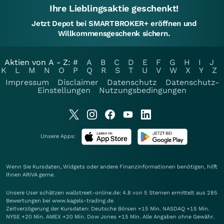
Ihre Lieblingsaktie geschenkt!
Jetzt Depot bei SMARTBROKER+ eröffnen und
Willkommensgeschenk sichern.
Aktien von A - Z:
#
A
B
C
D
E
F
G
H
I
J
K
L
M
N
O
P
Q
R
S
T
U
V
W
X
Y
Z
Impressum
Disclaimer
Datenschutz
Datenschutz-
Einstellungen
Nutzungsbedingungen
Unsere Apps:
Wenn Sie Kursdaten, Widgets oder andere Finanzinformationen benötigen, hilft
Ihnen
ARIVA
gerne.
Unsere User schätzen wallstreet-online.de: 4.8 von 5 Sternen ermittelt aus 285
Bewertungen bei www.kagels-trading.de
Zeitverzögerung der Kursdaten: Deutsche Börsen +15 Min. NASDAQ +15 Min.
NYSE +20 Min. AMEX +20 Min. Dow Jones +15 Min. Alle Angaben ohne Gewähr.