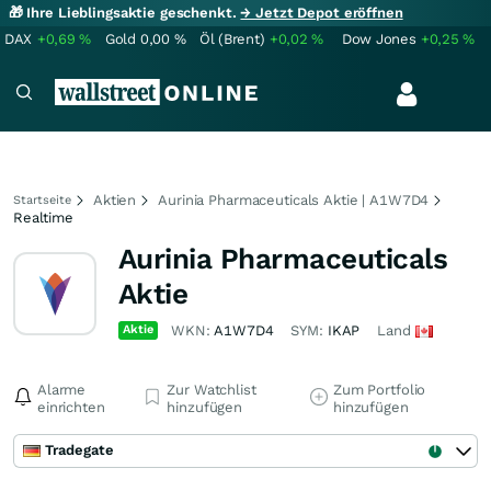
🎁 Ihre Lieblingsaktie geschenkt.
→ Jetzt Depot eröffnen
DAX
+0,69
%
Gold
0,00
%
Öl (Brent)
+0,02
%
Dow Jones
+0,25
%
Aktien
Aurinia Pharmaceuticals Aktie | A1W7D4
Startseite
Realtime
Aurinia Pharmaceuticals
Aktie
Aktie
WKN:
A1W7D4
SYM:
IKAP
Land
Alarme
Zur Watchlist
Zum Portfolio
einrichten
hinzufügen
hinzufügen
Tradegate