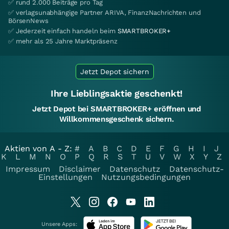
✅ rund 2.000 Beiträge pro Tag
✅ verlagsunabhängige Partner ARIVA, FinanzNachrichten und
BörsenNews
✅ Jederzeit einfach handeln beim
SMARTBROKER+
✅ mehr als 25 Jahre Marktpräsenz
Jetzt Depot sichern
Ihre Lieblingsaktie geschenkt!
Jetzt Depot bei SMARTBROKER+ eröffnen und
Willkommensgeschenk sichern.
Aktien von A - Z:
#
A
B
C
D
E
F
G
H
I
J
K
L
M
N
O
P
Q
R
S
T
U
V
W
X
Y
Z
Impressum
Disclaimer
Datenschutz
Datenschutz-
Einstellungen
Nutzungsbedingungen
Unsere Apps: