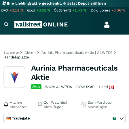
🎁 Ihre Lieblingsaktie geschenkt.
→ Jetzt Depot eröffnen
DAX
-0,11
%
Gold
+0,01
%
Öl (Brent)
+1,43
%
Dow Jones
-0,06
%
Aktien
Aurinia Pharmaceuticals Aktie | A1W7D4
Startseite
Handelsplätze
Aurinia Pharmaceuticals
Aktie
Aktie
WKN:
A1W7D4
SYM:
IKAP
Land
Alarme
Zur Watchlist
Zum Portfolio
einrichten
hinzufügen
hinzufügen
Tradegate