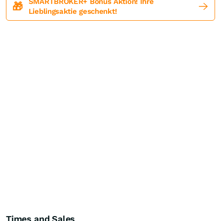
SMARTBROKER+ Bonus Aktion! Ihre
🎁
Lieblingsaktie geschenkt!
Times and Sales