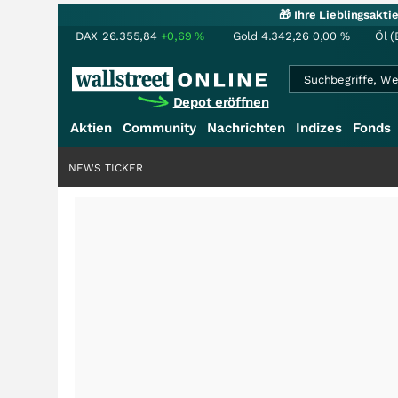
🎁 Ihre Lieblingsakt
DAX
26.355,84
+0,69
%
Gold
4.342,26
0,00
%
Öl (
Depot eröffnen
Aktien
Community
Nachrichten
Indizes
Fonds
NEWS TICKER