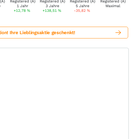
+12,78
%
+138,51
%
-35,82
%
! Ihre Lieblingsaktie geschenkt!