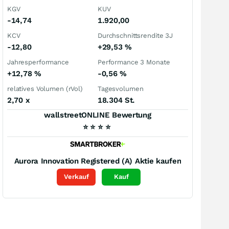
KGV
KUV
-14,74
1.920,00
KCV
Durchschnittsrendite 3J
-12,80
+29,53
%
Jahresperformance
Performance 3 Monate
+12,78
%
-0,56
%
relatives Volumen (rVol)
Tagesvolumen
2,70
x
18.304 St.
wallstreetONLINE Bewertung
⭐
⭐
⭐
⭐
Aurora Innovation Registered (A)
Aktie kaufen
Verkauf
Kauf