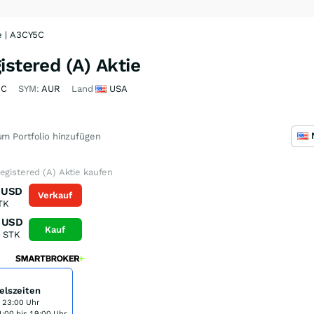
e | A3CY5C
istered (A) Aktie
5C
SYM:
AUR
Land
USA
m Portfolio hinzufügen
egistered (A) Aktie kaufen
USD
Verkauf
TK
USD
Kauf
0
STK
elszeiten
s 23:00 Uhr
:00 bis 19:00 Uhr