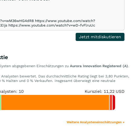
atch?v=wM36wHG4dR8 https://www.youtube.com/watch?
EIjs https://www.youtube.com/watch?v=wD-fvFlruUc
Jetzt mitdiskutieren
tie
nalysten abgegebenen Einschätzungen zu
Aurora Innovation Registered (A)
.
 Analysten bewertet. Das durchschnittliche Rating liegt bei 3,80 Punkten,
 % Halten und 0 % Verkaufen. Insgesamt überwiegt eine neutrale
nalysten: 10
Kursziel: 11,22 USD
Weitere Analysteneinschätzungen »