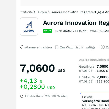
Aktien
Aurora Innovation Registered (A) Akti
Startseite
Aurora Innovation Reg
Aktie
ISIN:
US0517741072
WKN:
A3CY
Alarme einrichten
Zur Watchlist hinzufügen
Zu
Aurora Innovation R
7,0600
Geldkurs
7,0500
USD
07.08.26
1.800
S
Briefkurs
7,0600
+4,13
%
07.08.26
156.10
+0,2800
USD
Letzter Kurs
02:00:00
Nasdaq
Hinweis
Verlängerte Hand
Mo-Fr von
07:30 bi
Neu: Samstag von 14