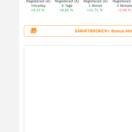
+4,13
%
+8,62
%
+11,71
%
-0,56
%
🎁
SMARTBROKER+ Bonus Aktion