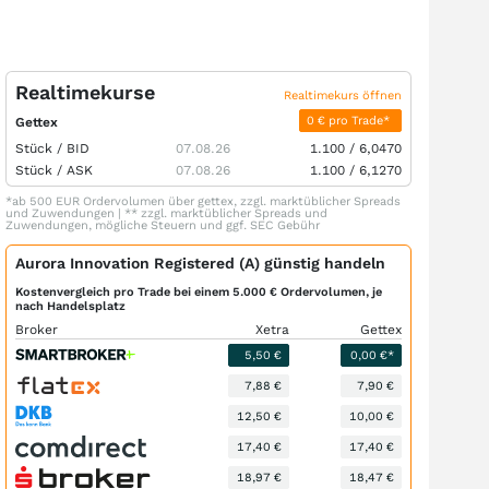
Realtimekurse
Realtimekurs öffnen
0 € pro Trade*
Gettex
Stück /
BID
07.08.26
1.100
/
6,0470
Stück /
ASK
07.08.26
1.100
/
6,1270
*ab 500 EUR Ordervolumen über gettex, zzgl. marktüblicher Spreads
und Zuwendungen | ** zzgl. marktüblicher Spreads und
Zuwendungen, mögliche Steuern und ggf. SEC Gebühr
Aurora Innovation Registered (A) günstig handeln
Kostenvergleich pro Trade bei einem 5.000 € Ordervolumen, je
nach Handelsplatz
Broker
Xetra
Gettex
5,50 €
0,00 €*
7,88 €
7,90 €
12,50 €
10,00 €
17,40 €
17,40 €
18,97 €
18,47 €