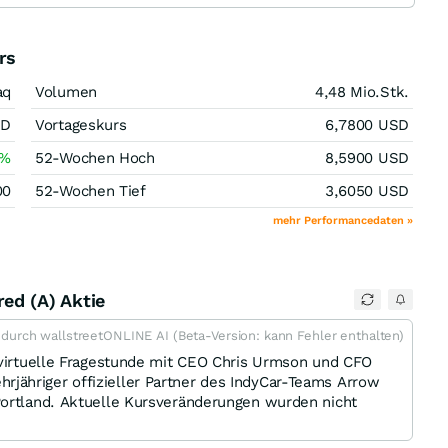
rs
aq
Volumen
4,48 Mio.
Stk.
SD
Vortageskurs
6,7800
USD
%
52-Wochen Hoch
8,5900
USD
00
52-Wochen Tief
3,6050
USD
mehr Performancedaten »
red (A) Aktie
t durch wallstreetONLINE AI (Beta-Version: kann Fehler enthalten)
 virtuelle Fragestunde mit CEO Chris Urmson und CFO
ähriger offizieller Partner des IndyCar-Teams Arrow
Portland. Aktuelle Kursveränderungen wurden nicht