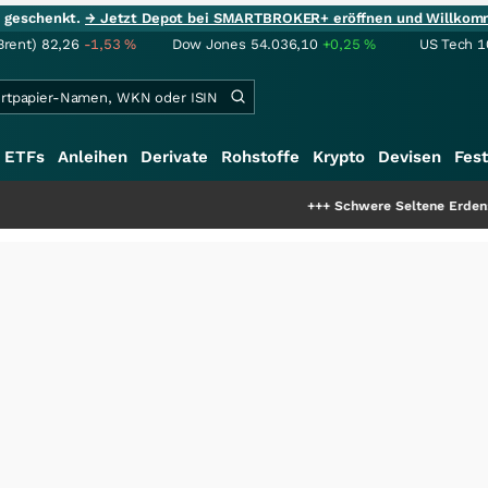
ie geschenkt.
→ Jetzt Depot bei SMARTBROKER+ eröffnen und Willkom
Brent)
82,26
-1,53
%
Dow Jones
54.036,10
+0,25
%
US Tech 1
ETFs
Anleihen
Derivate
Rohstoffe
Krypto
Devisen
Fest
+++
Schwere Seltene Erden: Entsteht hie