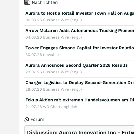
Nachrichten
Aurora to Host a Retail Investor Town Hall on Aug
06.08.26
Business Wire (engl.)
Arrow McLaren Adds Autonomous Trucking Pioneer A
04.08.26
Business Wire (engl.)
Tower Engages Simone Capital for Investor Relatio
30.07.26
newsfile
Aurora Announces Second Quarter 2026 Results
29.07.26
Business Wire (engl.)
Charger Logistics to Deploy Second-Generation Dri
28.07.26
Business Wire (engl.)
Fokus Aktien mit extremen Handelsvolumen am Di
21.07.26
wO Chartvergleich
Forum
Diskussion:
Aurora Innovation Inc - Ent