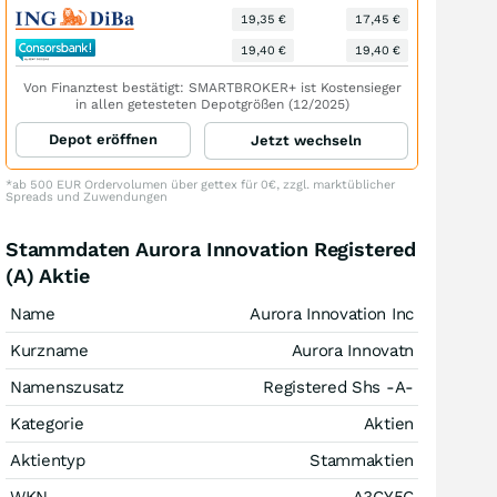
19,35 €
17,45 €
19,40 €
19,40 €
Von Finanztest bestätigt: SMARTBROKER+ ist Kostensieger
in allen getesteten Depotgrößen (12/2025)
Depot eröffnen
Jetzt wechseln
*ab 500 EUR Ordervolumen über gettex für 0€, zzgl. marktüblicher
Spreads und Zuwendungen
Stammdaten Aurora Innovation Registered
(A) Aktie
Name
Aurora Innovation Inc
Kurzname
Aurora Innovatn
Namenszusatz
Registered Shs -A-
Kategorie
Aktien
Aktientyp
Stammaktien