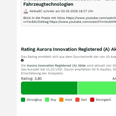
Fahrzeugtechnologien
AkibaBC schrieb am 02.05.2026 18:27 Uhr
Blick in die Praxis mit Volvo https://www.youtube.com/w
v=Yxc6XUOddwg https://www.youtube.com/watch?v=txcktHK
Rating Aurora Innovation Registered (A) Ak
Das Rating ermittelt sich aus dem Durchschnitt der von 10 A
Die
Aurora Innovation Registered (A) Aktie
wird aktuell von 10
das Kursziel bei 11,22 USD. Davon empfehlen 50 % Kaufen, 50
Einschätzung der Analysten.
Rating: 3,80
A
Strongbuy
Buy
Hold
Sell
Strongsell