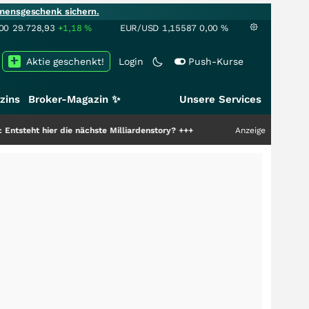
mensgeschenk sichern.
00
29.728,93
+1,18
%
EUR/USD
1,15587
0,00
%
Aktie geschenkt!
Login
Push-Kurse
zins
Broker-Magazin ✨
Unsere Services
r die nächste Milliardenstory?
+++
Anzeige