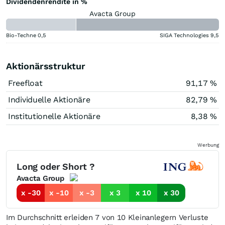
Dividendenrendite in %
Avacta Group
Bio-Techne
0,5
SIGA Technologies
9,5
Aktionärsstruktur
Freefloat
91,17 %
Individuelle Aktionäre
82,79 %
Institutionelle Aktionäre
8,38 %
Werbung
Long oder Short ?
Avacta Group
x -30
x -10
x -3
x 3
x 10
x 30
Im Durchschnitt erleiden 7 von 10 Kleinanlegern Verluste