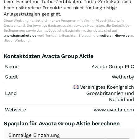
beim Handel mit Turbo-Zertifikaten. Turbo-Zertifikate sind
hoch risikoreiche Produkte und nicht für langfristige
Anlagestrategien geeignet.
Diese Werbung richtet sich nur an Personen mit Wohn-/Geschäftssitz in
Deutschland. Der jeweilige Basisprospekt, etwaige Nachträge, die Endgültigen
Bedingungen sowie das maßgebliche Basisinformationsblatt sind auf
www.ingmarkets.de
veröffentlicht. Beachten Sie auch die
weiteren Hinweise
zu
dieser Werbung.
Kontaktdaten Avacta Group Aktie
Name
Avacta Group PLC
Stadt
Wetherby
Vereinigtes Koenigreich
Land
Grossbritannien und
Nordirland
Webseite
www.avacta.com
Sparplan für Avacta Group Aktie berechnen
Einmalige
Einzahlung