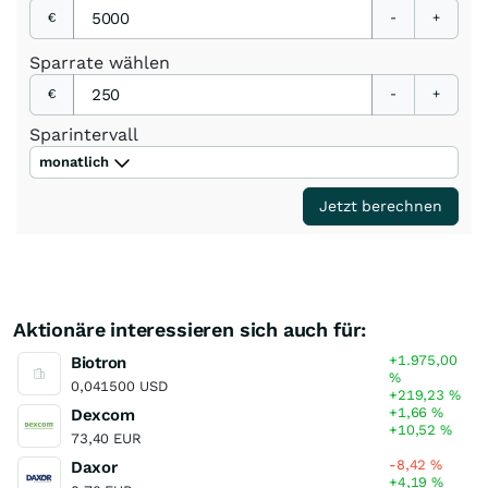
€
-
+
Sparrate
wählen
€
-
+
Sparintervall
monatlich
Jetzt berechnen
Aktionäre interessieren sich auch für:
+1.975,00
Biotron
%
0,041500 USD
+219,23
%
+1,66
%
Dexcom
+10,52
%
73,40 EUR
-8,42
%
Daxor
+4,19
%