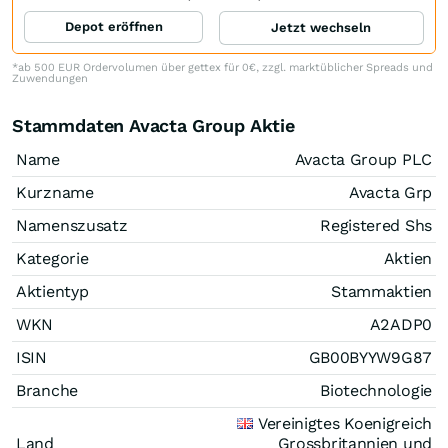
Depot eröffnen
Jetzt wechseln
*ab 500 EUR Ordervolumen über gettex für 0€, zzgl. marktüblicher Spreads und
Zuwendungen
Stammdaten Avacta Group Aktie
Name
Avacta Group PLC
Kurzname
Avacta Grp
Namenszusatz
Registered Shs
Kategorie
Aktien
Aktientyp
Stammaktien
WKN
A2ADP0
ISIN
GB00BYYW9G87
Branche
Biotechnologie
Vereinigtes Koenigreich
Land
Grossbritannien und