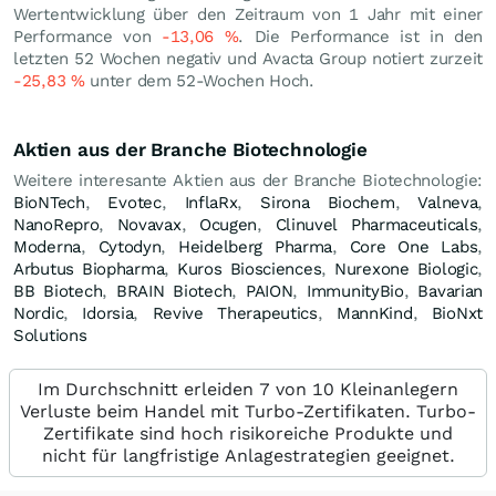
Wertentwicklung über den Zeitraum von 1 Jahr mit einer
Performance von
-13,06
%
. Die Performance ist in den
letzten 52 Wochen negativ und Avacta Group notiert zurzeit
-25,83
%
unter dem 52-Wochen Hoch.
Aktien aus der Branche Biotechnologie
Weitere interesante Aktien aus der Branche Biotechnologie:
BioNTech
,
Evotec
,
InflaRx
,
Sirona Biochem
,
Valneva
,
NanoRepro
,
Novavax
,
Ocugen
,
Clinuvel Pharmaceuticals
,
Moderna
,
Cytodyn
,
Heidelberg Pharma
,
Core One Labs
,
Arbutus Biopharma
,
Kuros Biosciences
,
Nurexone Biologic
,
BB Biotech
,
BRAIN Biotech
,
PAION
,
ImmunityBio
,
Bavarian
Nordic
,
Idorsia
,
Revive Therapeutics
,
MannKind
,
BioNxt
Solutions
Im Durchschnitt erleiden 7 von 10 Kleinanlegern
Verluste beim Handel mit Turbo-Zertifikaten. Turbo-
Zertifikate sind hoch risikoreiche Produkte und
nicht für langfristige Anlagestrategien geeignet.