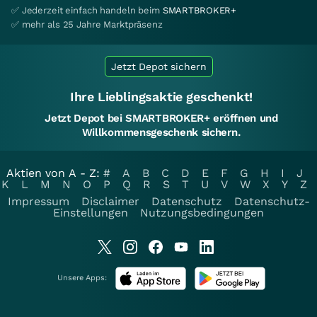
✅ Jederzeit einfach handeln beim
SMARTBROKER+
✅ mehr als 25 Jahre Marktpräsenz
Jetzt Depot sichern
Ihre Lieblingsaktie geschenkt!
Jetzt Depot bei SMARTBROKER+ eröffnen und
Willkommensgeschenk sichern.
Aktien von A - Z:
#
A
B
C
D
E
F
G
H
I
J
K
L
M
N
O
P
Q
R
S
T
U
V
W
X
Y
Z
Impressum
Disclaimer
Datenschutz
Datenschutz-
Einstellungen
Nutzungsbedingungen
Unsere Apps: