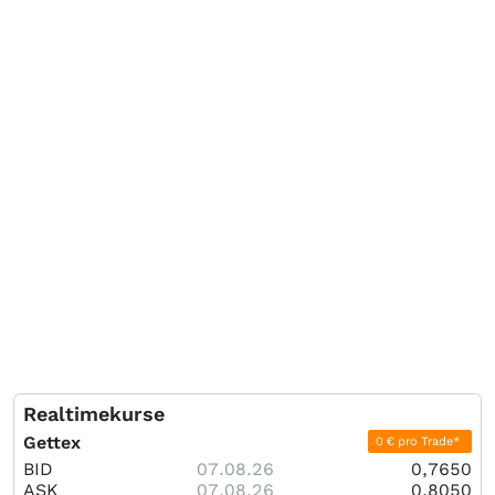
Realtimekurse
Gettex
0 € pro Trade*
BID
07.08.26
0,7650
ASK
07.08.26
0,8050