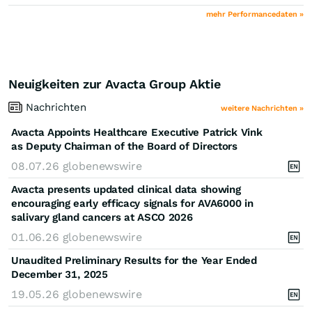
mehr Performancedaten »
Neuigkeiten zur Avacta Group Aktie
Nachrichten
weitere Nachrichten »
Avacta Appoints Healthcare Executive Patrick Vink
as Deputy Chairman of the Board of Directors
08.07.26
globenewswire
Avacta presents updated clinical data showing
encouraging early efficacy signals for AVA6000 in
salivary gland cancers at ASCO 2026
01.06.26
globenewswire
Unaudited Preliminary Results for the Year Ended
December 31, 2025
19.05.26
globenewswire