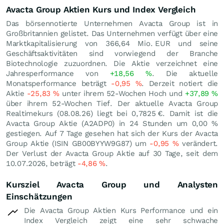
Avacta Group Aktien Kurs und Index Vergleich
Das börsennotierte Unternehmen Avacta Group ist in
Großbritannien gelistet. Das Unternehmen verfügt über eine
Marktkapitalisierung von 366,64 Mio.
EUR
und seine
Geschäftsaktivitäten sind vorwiegend der Branche
Biotechnologie zuzuordnen. Die Aktie verzeichnet eine
Jahresperformance von
+18,56
%
. Die aktuelle
Monatsperformance beträgt
-0,95
%
. Derzeit notiert die
Aktie
-25,83
%
unter ihrem 52-Wochen Hoch und
+37,89
%
über ihrem 52-Wochen Tief. Der aktuelle Avacta Group
Realtimekurs (
08.08.26
) liegt bei 0,7825
€
. Damit ist die
Avacta Group Aktie (A2ADP0) in 24 Stunden um
0,00
%
gestiegen. Auf 7 Tage gesehen hat sich der Kurs der Avacta
Group Aktie (ISIN GB00BYYW9G87) um
-0,95
%
verändert.
Der Verlust der Avacta Group Aktie auf 30 Tage, seit dem
10.07.2026, beträgt
-4,86
%
.
Kursziel Avacta Group und Analysten
Einschätzungen
Die Avacta Group Aktien Kurs Performance und ein
Index Vergleich zeigt eine sehr schwache