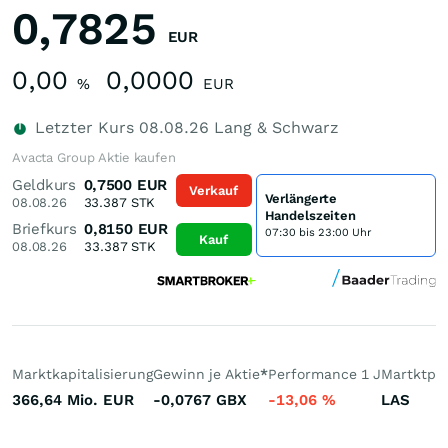
0,7825
EUR
0,00
0,0000
%
EUR
Letzter Kurs
08.08.26
Lang & Schwarz
Avacta Group Aktie kaufen
Geldkurs
0,7500
EUR
Verkauf
Verlängerte
08.08.26
33.387
STK
Handelszeiten
Briefkurs
0,8150
EUR
07:30 bis 23:00 Uhr
Kauf
08.08.26
33.387
STK
Marktkapitalisierung
Gewinn je Aktie
*
Performance 1 J
Martktpla
366,64 Mio.
EUR
-0,0767
GBX
-13,06
%
LAS