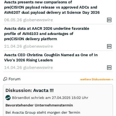
Avacta presents new comparisons of
pre|CISION payload release vs approved ADCs and
AVA6207 dual payload delivery at Science Day 2026
06.05.26
globenewswire
Avacta data at AACR 2026 underline favorable
profile of AVA6103 and advantages of
pre|CISION delivery platform
21.04.26
globenewswire
Avacta CEO Christina Coughlin Named as One of In
Vivo's 2026 Rising Leaders
14.04.26
globenewswire
Forum
weitere Diskussionen »
Diskussion:
Avacta !!!
BörsenBot schrieb am 27.04.2025 15:02 Uhr
Bevorstehender Unternehmenstermin
Bei Avacta Group steht morgen der Termin