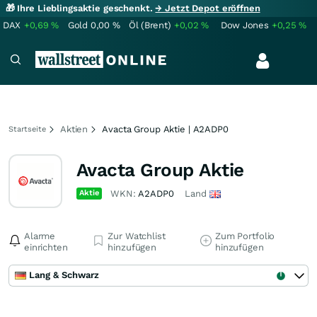
🎁 Ihre Lieblingsaktie geschenkt.
→ Jetzt Depot eröffnen
DAX
+0,69
%
Gold
0,00
%
Öl (Brent)
+0,02
%
Dow Jones
+0,25
%
Aktien
Avacta Group Aktie | A2ADP0
Startseite
Avacta Group Aktie
Aktie
WKN:
A2ADP0
Land
Alarme
Zur Watchlist
Zum Portfolio
einrichten
hinzufügen
hinzufügen
Lang & Schwarz