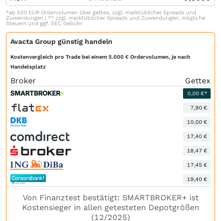
*ab 500 EUR Ordervolumen über gettex, zzgl. marktüblicher Spreads und
Zuwendungen | ** zzgl. marktüblicher Spreads und Zuwendungen, mögliche
Steuern und ggf. SEC Gebühr
Avacta Group günstig handeln
Kostenvergleich pro Trade bei einem 5.000 € Ordervolumen, je nach
Handelsplatz
Broker
Gettex
0,00 €*
7,90 €
10,00 €
17,40 €
18,47 €
17,45 €
19,40 €
Von Finanztest bestätigt: SMARTBROKER+ ist
Kostensieger in allen getesteten Depotgrößen
(12/2025)