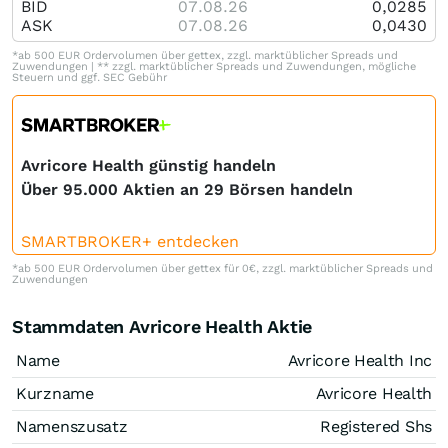
BID
07.08.26
0,0285
ASK
07.08.26
0,0430
*ab 500 EUR Ordervolumen über gettex, zzgl. marktüblicher Spreads und
Zuwendungen | ** zzgl. marktüblicher Spreads und Zuwendungen, mögliche
Steuern und ggf. SEC Gebühr
Avricore Health günstig handeln
Über 95.000 Aktien an 29 Börsen handeln
SMARTBROKER+ entdecken
*ab 500 EUR Ordervolumen über gettex für 0€, zzgl. marktüblicher Spreads und
Zuwendungen
Stammdaten Avricore Health Aktie
Name
Avricore Health Inc
Kurzname
Avricore Health
Namenszusatz
Registered Shs