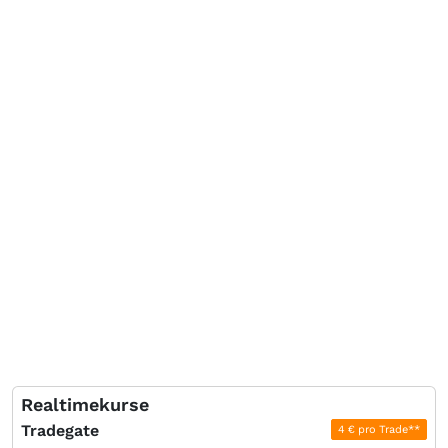
Realtimekurse
Tradegate
4 € pro Trade**