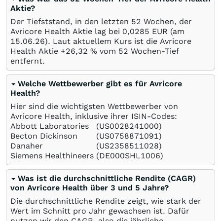
Aktie?
Der Tiefststand, in den letzten 52 Wochen, der
Avricore Health Aktie lag bei 0,0285
EUR
(am
15.06.26
). Laut aktuellem Kurs ist die Avricore
Health Aktie +26,32
%
vom 52 Wochen-Tief
entfernt.
Welche Wettbewerber gibt es für Avricore
Health?
Hier sind die wichtigsten Wettbewerber von
Avricore Health, inklusive ihrer ISIN-Codes:
Abbott Laboratories
(US0028241000)
Becton Dickinson
(US0758871091)
Danaher
(US2358511028)
Siemens Healthineers
(DE000SHL1006)
Was ist die durchschnittliche Rendite (CAGR)
von Avricore Health über 3 und 5 Jahre?
Die durchschnittliche Rendite zeigt, wie stark der
Wert im Schnitt pro Jahr gewachsen ist. Dafür
nutzen wir den CAGR, also die jährliche