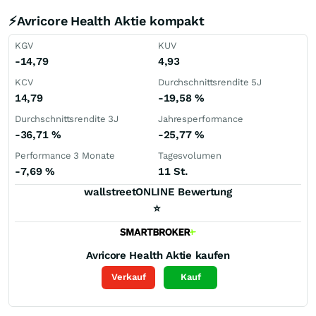
⚡Avricore Health Aktie kompakt
KGV
KUV
-14,79
4,93
KCV
Durchschnittsrendite 5J
14,79
-19,58
%
Durchschnittsrendite 3J
Jahresperformance
-36,71
%
-25,77
%
Performance 3 Monate
Tagesvolumen
-7,69
%
11 St.
wallstreetONLINE Bewertung
⭐
Avricore Health
Aktie kaufen
Verkauf
Kauf