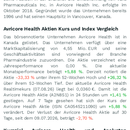
Pharmaceuticals Inc. in Avricore Health Inc. erfolgte im
Oktober 2018. Gegründet wurde das Unternehmen bereits
1996 und hat seinen Hauptsitz in Vancouver, Kanada.
Avricore Health Aktien Kurs und Index Vergleich
Das börsennotierte Unternehmen Avricore Health ist in
Kanada gelistet. Das Unternehmen verfügt über eine
Marktkapitalisierung von 4,55 Mio.
EUR
und seine
Geschäftsaktivitäten sind vorwiegend der Branche
Pharmaindustrie zuzuordnen. Die Aktie verzeichnet eine
Jahresperformance von
0,00
%
. Die aktuelle
Monatsperformance beträgt
+5,88
%
. Derzeit notiert die
Aktie
-33,33
%
unter ihrem 52-Wochen Hoch und
+26,32
%
über ihrem 52-Wochen Tief. Der aktuelle Avricore Health
Realtimekurs (
07.08.26
) liegt bei 0,0360
€
. Damit ist die
Avricore Health Aktie (A2N8S1) in 24 Stunden um
+1,41
%
gestiegen. Auf 7 Tage gesehen hat sich der Kurs der
Avricore Health Aktie (ISIN CA0545211090) um
+5,88
%
verändert. Der Verlust der Avricore Health Aktie auf 30
Tage, seit dem 09.07.2026, beträgt
-2,70
%
.