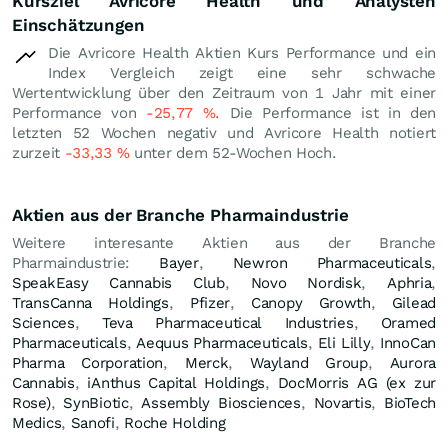
Kursziel Avricore Health und Analysten
Einschätzungen
Die Avricore Health Aktien Kurs Performance und ein
Index Vergleich zeigt eine sehr schwache
Wertentwicklung über den Zeitraum von 1 Jahr mit einer
Performance von
-25,77
%
. Die Performance ist in den
letzten 52 Wochen negativ und Avricore Health notiert
zurzeit
-33,33
%
unter dem 52-Wochen Hoch.
Aktien aus der Branche Pharmaindustrie
Weitere interesante Aktien aus der Branche
Pharmaindustrie:
Bayer
,
Newron Pharmaceuticals
,
SpeakEasy Cannabis Club
,
Novo Nordisk
,
Aphria
,
TransCanna Holdings
,
Pfizer
,
Canopy Growth
,
Gilead
Sciences
,
Teva Pharmaceutical Industries
,
Oramed
Pharmaceuticals
,
Aequus Pharmaceuticals
,
Eli Lilly
,
InnoCan
Pharma Corporation
,
Merck
,
Wayland Group
,
Aurora
Cannabis
,
iAnthus Capital Holdings
,
DocMorris AG (ex zur
Rose)
,
SynBiotic
,
Assembly Biosciences
,
Novartis
,
BioTech
Medics
,
Sanofi
,
Roche Holding