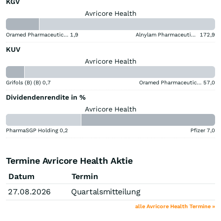
KGV
Avricore Health
Oramed Pharmaceuticals
1,9
Alnylam Pharmaceuticals
172,9
KUV
Avricore Health
Grifols (B) (B)
0,7
Oramed Pharmaceuticals
57,0
Dividendenrendite in %
Avricore Health
PharmaSGP Holding
0,2
Pfizer
7,0
Termine Avricore Health Aktie
Datum
Termin
27.08.2026
Quartalsmitteilung
alle Avricore Health Termine »