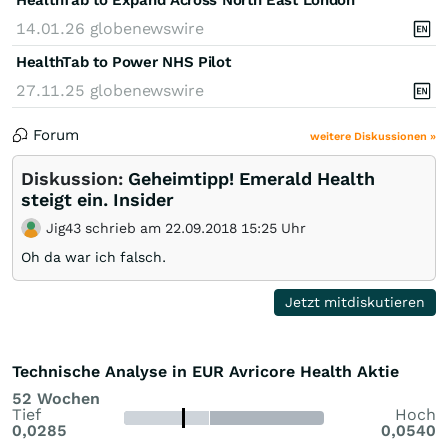
14.01.26
globenewswire
HealthTab to Power NHS Pilot
27.11.25
globenewswire
Forum
weitere Diskussionen »
Diskussion:
Geheimtipp! Emerald Health
steigt ein. Insider
Jig43 schrieb am 22.09.2018 15:25 Uhr
Oh da war ich falsch.
Jetzt mitdiskutieren
Technische Analyse in EUR Avricore Health Aktie
52 Wochen
Tief
Hoch
0,0285
0,0540