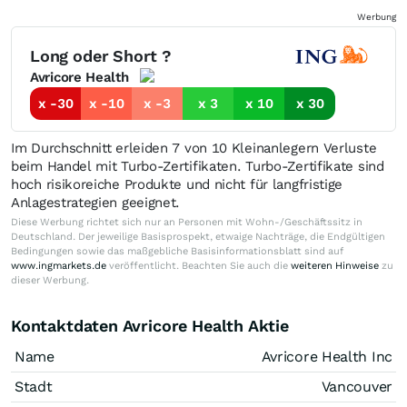
Werbung
Long oder Short ?
Avricore Health
x -30
x -10
x -3
x 3
x 10
x 30
Im Durchschnitt erleiden 7 von 10 Kleinanlegern Verluste
beim Handel mit Turbo-Zertifikaten. Turbo-Zertifikate sind
hoch risikoreiche Produkte und nicht für langfristige
Anlagestrategien geeignet.
Diese Werbung richtet sich nur an Personen mit Wohn-/Geschäftssitz in
Deutschland. Der jeweilige Basisprospekt, etwaige Nachträge, die Endgültigen
Bedingungen sowie das maßgebliche Basisinformationsblatt sind auf
www.ingmarkets.de
veröffentlicht. Beachten Sie auch die
weiteren Hinweise
zu
dieser Werbung.
Kontaktdaten Avricore Health Aktie
Name
Avricore Health Inc
Stadt
Vancouver