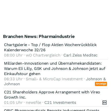
Branchen News: Pharmaindustrie
Chartgalerie - Top / Flop Aktien Wochenrückblick
Kalenderwoche 32/26
08:00 Uhr · wO Chartvergleich ·
Carl Zeiss Meditec
Milliarden-Innovationen und Übernahmekandidaten:
Warum Eli Lilly, GSK und Johnson & Johnson jetzt auf
Einkaufstour gehen
06:33 Uhr · Small- & MicroCap Investment ·
Johnson &
Johnson
Anzeige
C21 Shareholders Approve Arrangement with Vireo
Growth Inc.
01:05 Uhr · newsfile ·
C21 Investments
ORIC Pharmaceuticals Reports Inducement Grants