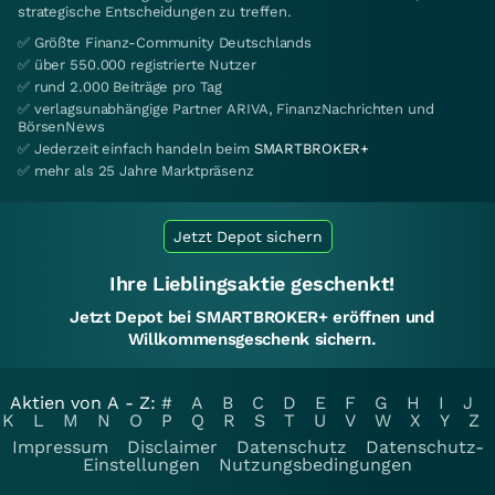
strategische Entscheidungen zu treffen.
✅ Größte Finanz-Community Deutschlands
✅ über 550.000 registrierte Nutzer
✅ rund 2.000 Beiträge pro Tag
✅ verlagsunabhängige Partner ARIVA, FinanzNachrichten und
BörsenNews
✅ Jederzeit einfach handeln beim
SMARTBROKER+
✅ mehr als 25 Jahre Marktpräsenz
Jetzt Depot sichern
Ihre Lieblingsaktie geschenkt!
Jetzt Depot bei SMARTBROKER+ eröffnen und
Willkommensgeschenk sichern.
Aktien von A - Z:
#
A
B
C
D
E
F
G
H
I
J
K
L
M
N
O
P
Q
R
S
T
U
V
W
X
Y
Z
Impressum
Disclaimer
Datenschutz
Datenschutz-
Einstellungen
Nutzungsbedingungen