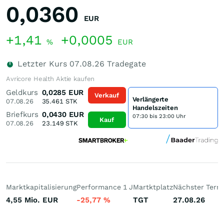
0,0360
EUR
+1,41
+0,0005
%
EUR
Letzter Kurs
07.08.26
Tradegate
Avricore Health Aktie kaufen
Geldkurs
0,0285
EUR
Verkauf
Verlängerte
07.08.26
35.461
STK
Handelszeiten
Briefkurs
0,0430
EUR
07:30 bis 23:00 Uhr
Kauf
07.08.26
23.149
STK
Marktkapitalisierung
Performance 1 J
Martktplatz
Nächster Term
4,55 Mio.
EUR
-25,77
%
TGT
27.08.26