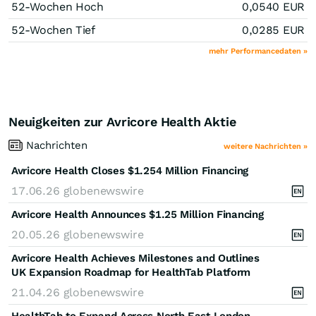
52-Wochen Hoch
0,0540
EUR
52-Wochen Tief
0,0285
EUR
mehr Performancedaten »
Neuigkeiten zur Avricore Health Aktie
Nachrichten
weitere Nachrichten »
Avricore Health Closes $1.254 Million Financing
17.06.26
globenewswire
Avricore Health Announces $1.25 Million Financing
20.05.26
globenewswire
Avricore Health Achieves Milestones and Outlines
UK Expansion Roadmap for HealthTab Platform
21.04.26
globenewswire
HealthTab to Expand Across North East London