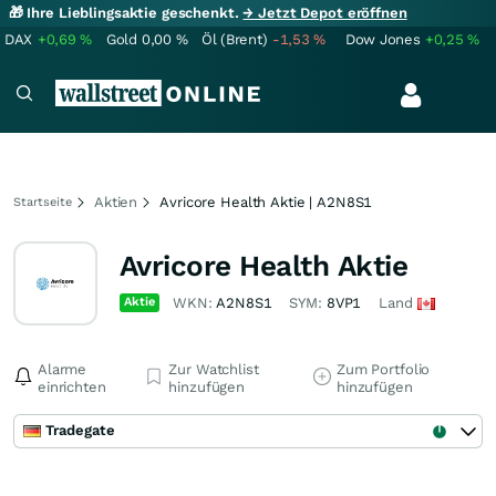
🎁 Ihre Lieblingsaktie geschenkt.
→ Jetzt Depot eröffnen
DAX
+0,69
%
Gold
0,00
%
Öl (Brent)
-1,53
%
Dow Jones
+0,25
%
Aktien
Avricore Health Aktie | A2N8S1
Startseite
Avricore Health Aktie
Aktie
WKN:
A2N8S1
SYM:
8VP1
Land
Alarme
Zur Watchlist
Zum Portfolio
einrichten
hinzufügen
hinzufügen
Tradegate